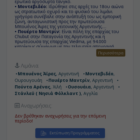
ερωτικά αργόσυρτα τανγκό.
• Μοντεβιδέο:
Ιδρύθηκε στις αρχές του 18ου αιώνα
ως στρατιωτικό οχυρό και το φυσικό του λιμάνι
γρήγορα συνέβαλε στην ανάπτυξή του ως εμπορική
ζώνη, ανταγωνιστική προς την πρωτεύουσα
Μπουένος Άιρες της γειτονικής Αργεντινής.
• Πουέρτο Μαντρίν:
Eίναι πόλη της επαρχίας του
Chubut στην Παταγονία της Αργεντινής και η
πρωτεύουσα της επαρχίας Viedma, με 94.000
κατοίκους σύμφωνα με την τελευταία απογραφή.
• Πούντα Αρένας:
Είναι η μεγαλύτερη πόλη νότια
Περισσότερα
του 46ου παραλλήλου στο νότο και η πρωτεύουσα
στη νοτιότερη περιοχή της Χιλής, Magallanes και
Λιμάνια:
Ανταρκτική Chilena.
• Ουσουάια:
Πόλη της Αργεντινής και πρωτεύουσα
Μπουένος Άϊρες
, Αργεντινή
Μοντεβιδέο
,
της επαρχίας της 'Γης του Πυρός'. Θεωρείται από
Ουρουγουάη
Πουέρτο Μαντρίν
, Αργεντινή
πολλούς ως η νοτιότερη πόλη του κόσμου, γεγονός
που συνεισφέρει τα μέγιστα στην τοπική οικονομία.
Πούντα Αρένας
, Χιλή
Ουσουάια
, Αργεντινή
• Στάνλεϋ ( Νησιά Φόλκλαντ ):
Πρωτεύουσα των
Στάνλεϋ ( Νησιά Φόλκλαντ )
, Αγγλία
νησιών Φώκλαντ, που βρίσκεται στην ανατολική ακτή
και είναι η μοναδική πόλη των νησιών. Τα νησιά
Αναχωρήσεις:
αποτελούν Βρετανικό Υπερπόντιο Έδαφος ενω η
κυριαρχία τους αμφισβητείται από την Αργεντινή.
Δεν βρέθηκαν αναχωρήσεις για την επόμενη
περίοδο!
Εκτύπωση Προγράμματος