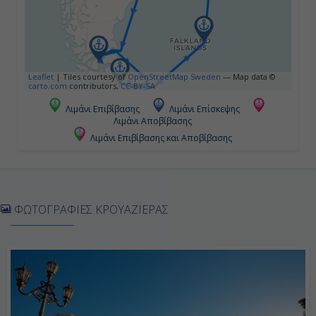
Ημέρα 5η
Εν Πλω
Leaflet
|
Tiles courtesy of
OpenStreetMap Sweden
— Map data ©
carto.com
contributors,
CC-BY-SA
-
Λιμάνι Επιβίβασης
Λιμάνι Επίσκεψης
Λιμάνι Αποβίβασης
-
Λιμάνι Επιβίβασης και Αποβίβασης
Ημέρα 6η
Πούντα Αρένας, Χιλή
ΦΩΤΟΓΡΑΦΙΕΣ ΚΡΟΥΑΖΙΕΡΑΣ
08:00
16:00
Ημέρα 7η