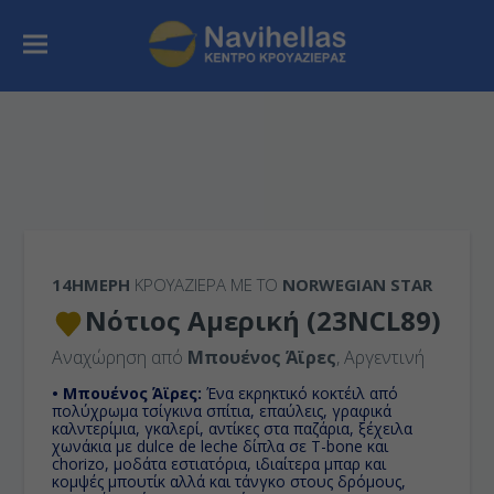
14ΉΜΕΡΗ
ΚΡΟΥΑΖΙΕΡΑ ΜΕ ΤΟ
NORWEGIAN STAR
Νότιος Αμερική (23NCL89)
Αναχώρηση από
Μπουένος Άϊρες
, Αργεντινή
• Μπουένος Άϊρες:
Ένα εκρηκτικό κοκτέιλ από
πολύχρωμα τσίγκινα σπίτια, επαύλεις, γραφικά
καλντερίμια, γκαλερί, αντίκες στα παζάρια, ξέχειλα
χωνάκια με dulce de leche δίπλα σε T-bone και
chorizo, μοδάτα εστιατόρια, ιδιαίτερα μπαρ και
κομψές μπουτίκ αλλά και τάνγκο στους δρόμους,