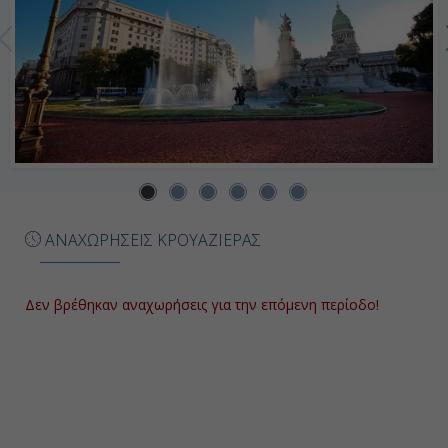
Ουσουάια, Αργεντινή
10:00
17:30
Ημέρα 8η
Εν Πλω
ΑΝΑΧΩΡΗΣΕΙΣ ΚΡΟΥΑΖΙΕΡΑΣ
-
-
Δεν βρέθηκαν αναχωρήσεις για την επόμενη περίοδο!
Ημέρα 9η
Εν Πλω