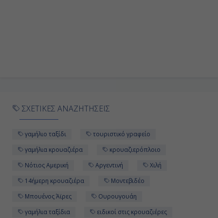
-
-
Ημέρα 10η
Εν Πλω
-
ΣΧΕΤΙΚΕΣ ΑΝΑΖΗΤΗΣΕΙΣ
-
γαμήλιο ταξίδι
τουριστικό γραφείο
Ημέρα 11η
γαμήλια κρουαζιέρα
κρουαζιερόπλοιο
Νότιος Αμερική
Αργεντινή
Χιλή
Εν Πλω
14ήμερη κρουαζιέρα
Μοντεβιδέο
-
Μπουένος Άϊρες
Ουρουγουάη
-
γαμήλια ταξίδια
ειδικοί στις κρουαζιέρες