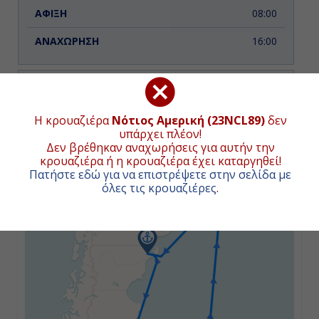
08:00
16:00
Ημέρα 3η
Η κρουαζιέρα
Νότιος Αμερική (23NCL89)
δεν
Εν Πλω
ΧΑΡΤΗΣ ΚΡΟΥΑΖΙΕΡΑΣ
υπάρχει πλέον!
Δεν βρέθηκαν αναχωρήσεις για αυτήν την
-
κρουαζιέρα ή η κρουαζιέρα έχει καταργηθεί!
Πατήστε εδώ για να επιστρέψετε στην σελίδα με
+
-
όλες τις κρουαζιέρες
.
−
Ημέρα 4η
Πουέρτο Μαντρίν, Αργεντινή
07:00
16:00