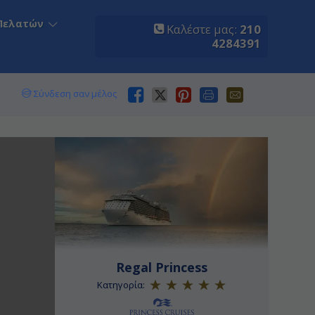
Πελατών
Καλέστε μας:
210
4284391
Σύνδεση σαν μέλος
Regal Princess
Κατηγορία: