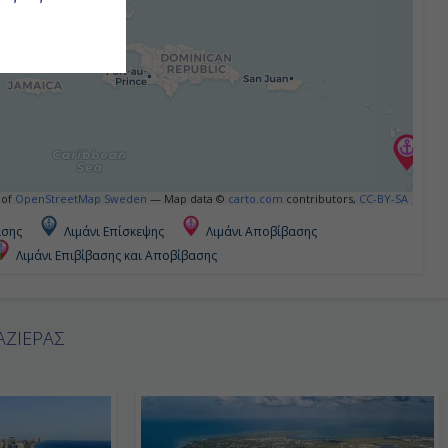
 of
OpenStreetMap Sweden
— Map data ©
carto.com
contributors,
CC-BY-SA
ασης
Λιμάνι Επίσκεψης
Λιμάνι Αποβίβασης
Λιμάνι Επιβίβασης και Αποβίβασης
ΑΖΙΕΡΑΣ