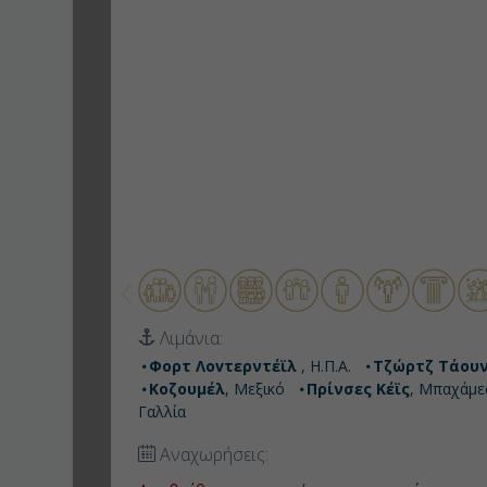
Λιμάνια:
Φορτ Λοvτερντέϊλ
, Η.Π.Α.
Τζώρτζ Τάου
Κοζουμέλ
, Μεξικό
Πρίνσες Κέϊς
, Μπαχάμε
Γαλλία
Αναχωρήσεις: