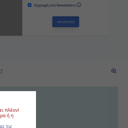
Εγγραφή στα Newsletters
ΑΣ
ι πλέον!
ρα ή η
ες τις