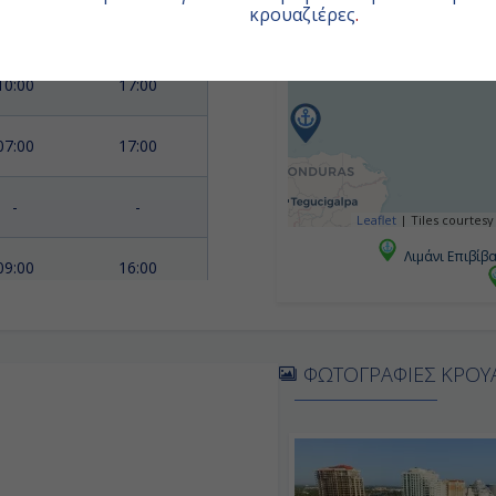
κρουαζιέρες
.
07:00
16:00
10:00
17:00
07:00
17:00
-
-
Leaflet
|
Tiles courtesy
Λιμάνι Επιβίβ
09:00
16:00
οβίβαση
-
ΦΩΤΟΓΡΑΦΙΕΣ ΚΡΟΥ