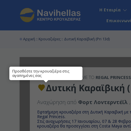
Η Εταιρία
Επικοινων
Αρχική
::
Κρουαζιέρες
:: Δυτική Καραϊβική (Pri 13d)
Προσθέστε την κρουαζιέρα στις
αγαπημένες σας
7ΉΜΕΡΗ
ΚΡΟΥΑΖΙΕΡΑ ΜΕ ΤΟ
REGAL PRINCES
Δυτική Καραϊβική (
Αναχώρηση από
Φορτ Λοvτερντέϊλ
Εφταήμερη κρουαζιέρα στη Δυτική Καραιβική με
Regal Princess.
Στις αναχωρήσεις 17 Ιανουαρίου, 07 & 28 Φεβρ
κρουαζιέρα θα προσεγγίσει στη Costa Maya αντί 