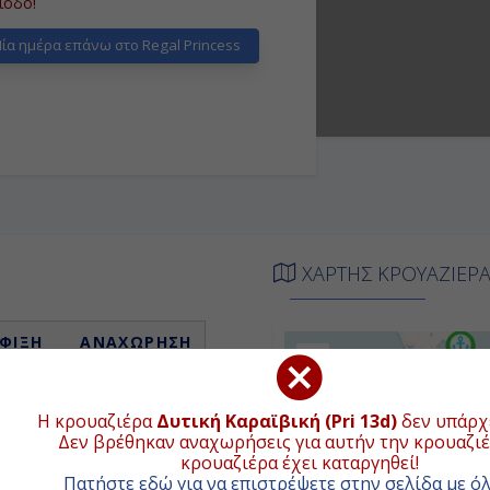
ίοδο!
ία ημέρα επάνω στο Regal Princess
ΧΑΡΤΗΣ ΚΡΟΥΑΖΙΕΡ
ΦΙΞΗ
ΑΝΑΧΩΡΗΣΗ
+
−
-
Επιβίβαση
Η κρουαζιέρα
Δυτική Καραϊβική (Pri 13d)
δεν υπάρχε
Δεν βρέθηκαν αναχωρήσεις για αυτήν την κρουαζιέ
-
-
κρουαζιέρα έχει καταργηθεί!
Πατήστε εδώ για να επιστρέψετε στην σελίδα με όλ