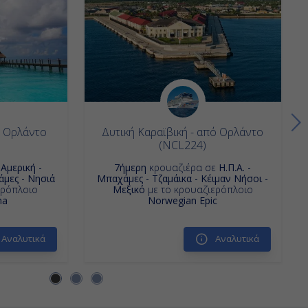
ό Ορλάντο
Δυτική Καραϊβική - από Ορλάντο
(NCL224)
ε
Αμερική -
7ήμερη
κρουαζιέρα σε
Η.Π.Α. -
άμες - Νησιά
Μπαχάμες - Τζαμάικα - Κέιμαν Νήσοι -
ερόπλοιο
Μεξικό
με το κρουαζιερόπλοιο
ma
Norwegian Epic
Αναλυτικά
Αναλυτικά