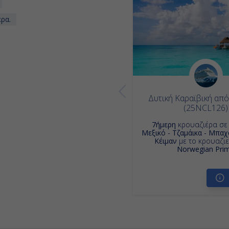
ρα.
Δυτική Καραϊβική απ
(25NCL126)
7ήμερη
κρουαζιέρα σ
Μεξικό - Τζαμάικα - Μπαχ
Κέιμαν
με το κρουαζι
Norwegian Pri