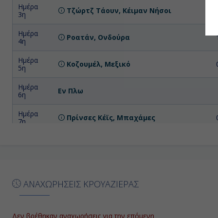
Ημέρα
Τζώρτζ Τάουν, Κέιμαν Νήσοι
3η
Ημέρα
Ροατάν, Ονδούρα
4η
Ημέρα
Κοζουμέλ, Μεξικό
5η
Ημέρα
Εν Πλω
6η
Ημέρα
Πρίνσες Κέϊς, Μπαχάμες
7η
Ημέρα
Φορτ Ντε Φρανς - Μαρτινίκη,
Απ
8η
Γαλλία
ΑΝΑΧΩΡΗΣΕΙΣ ΚΡΟΥΑΖΙΕΡΑΣ
Δεν βρέθηκαν αναχωρήσεις για την επόμενη