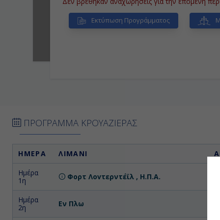
Δεν βρέθηκαν αναχωρήσεις για την επόμενη περ
Εκτύπωση Προγράμματος
Μ
ΠΡΟΓΡΑΜΜΑ ΚΡΟΥΑΖΙΕΡΑΣ
ΗΜΕΡΑ
ΛΙΜΑΝΙ
Α
Ημέρα
Φορτ Λοvτερντέϊλ , Η.Π.Α.
1η
Ημέρα
Εν Πλω
2η