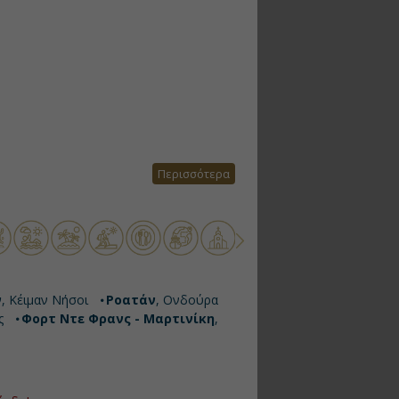
Περισσότερα
ν
, Κέιμαν Νήσοι
Ροατάν
, Ονδούρα
ς
Φορτ Ντε Φρανς - Μαρτινίκη
,