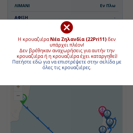
Εν Πλω
-
-
Η κρουαζιέρα
Νέα Ζηλανδία (22Pri11)
δεν
υπάρχει πλέον!
Δεν βρέθηκαν αναχωρήσεις για αυτήν την
Ημέρα 3η
κρουαζιέρα ή η κρουαζιέρα έχει καταργηθεί!
Πατήστε εδώ για να επιστρέψετε στην σελίδα με
Εν Πλω
ΧΑΡΤΗΣ ΚΡΟΥΑΖΙΕΡΑΣ
όλες τις κρουαζιέρες
.
-
+
-
−
Ημέρα 4η
Εθνικό Πάρκο Φιόρδλαντ, Νέα
Ζηλανδία