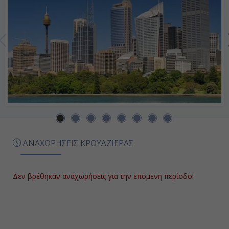
Ημέρα 7η
Ουέλλινγκτον, Νέα Ζηλανδία
08:00
18:00
Ημέρα 8η
ΑΝΑΧΩΡΗΣΕΙΣ ΚΡΟΥΑΖΙΕΡΑΣ
Νάπϊερ, Νέα Ζηλανδία
07:00
Δεν βρέθηκαν αναχωρήσεις για την επόμενη περίοδο!
14:00
Ημέρα 9η