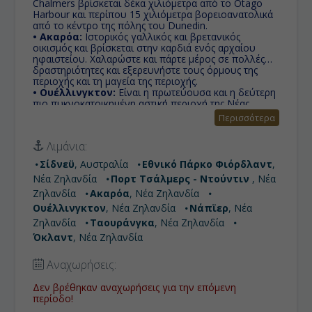
Chalmers βρίσκεται δέκα χιλιόμετρα από το Otago
Harbour και περίπου 15 χιλιόμετρα βορειοανατολικά
από το κέντρο της πόλης του Dunedin.
• Ακαρόα:
Ιστορικός γαλλικός και βρετανικός
οικισμός και βρίσκεται στην καρδιά ενός αρχαίου
ηφαιστείου. Χαλαρώστε και πάρτε μέρος σε πολλές
δραστηριότητες και εξερευνήστε τους όρμους της
περιοχής και τη μαγεία της περιοχής.
• Ουέλλινγκτον:
Eίναι η πρωτεύουσα και η δεύτερη
πιο πυκνοκατοικημένη αστική περιοχή της Νέας
Ζηλανδίας, με 398.000 κατοίκους. Βρίσκεται στο
Περισσότερα
νότιο-δυτικό άκρο του βόρειου νησιού, μεταξύ
στενό Cook και το Rimutaka Range
Λιμάνια:
• Νάπϊερ:
Eίναι ο σύνδεσμος του μεγαλύτερου
εξαγωγικού κέντρου μαλλιού στο νότιο ημισφαίριο
Σίδνεϋ
, Αυστραλία
Εθνικό Πάρκο Φιόρδλαντ
,
καθώς και μία δημοφιλής τουριστική πόλη με
Νέα Ζηλανδία
Πορτ Τσάλμερς - Ντούντιν
, Νέα
μοναδική συγκέντρωση αρχιτεκτονικής Art Deco.
• Ταουράνγκα:
Το λιμάνι της, είναι το μεγαλύτερο
Ζηλανδία
Ακαρόα
, Νέα Ζηλανδία
λιμάνι της Νέας Ζηλανδίας όσον αφορά την ολική
Ουέλλινγκτον
, Νέα Ζηλανδία
Νάπϊερ
, Νέα
χωρητικότητα των εξαγωγών και την
Ζηλανδία
Ταουράνγκα
, Νέα Ζηλανδία
αποτελεσματικότητά του.
• Όκλαντ:
Όκλαντ
, Νέα Ζηλανδία
Το 2014 έρευνα για την ποιότητα
διαβίωσης κατέταξε το Όκλαντ στην 3η θέση
παγκοσμίως, ενώ σύμφωνα με το Economist
Αναχωρήσεις:
Intelligence το Όκλαντ κατετάγη στην 9η θέση για τις
πλέον βιώσιμες πόλεις στον κόσμο.
Δεν βρέθηκαν αναχωρήσεις για την επόμενη
• Κόλπος των Νησιών:
Είναι ένας από τους πιο
περίοδο!
δημοφιλείς προορισμούς για ψάρεμα, ιστιοπλοία