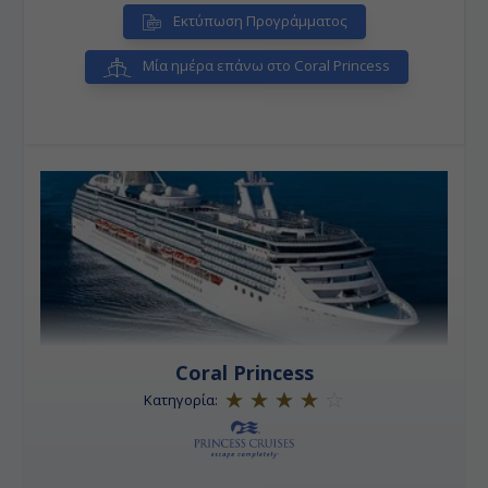
καθώς και τουριστικός προορισμός της χώρας.
Εκτύπωση Προγράμματος
• Σίδνεϋ:
Αξιοθέατο και σήμα κατατεθέν της πόλης 'Η
Όπερα του Σύδνεϋ' είναι ένα από τα πιο διάσημα
κτήρια του 20ού αιώνα, και ένας από τους
Μία ημέρα επάνω στο Coral Princess
διασημότερους τόπους άσκησης τεχνών στον κόσμο.
Coral Princess
Κατηγορία: