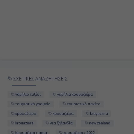
Ταουράνγκα, Νέα Ζηλανδία
06:45
17:30
Ημέρα 10η
Όκλαντ, Νέα Ζηλανδία
ΣΧΕΤΙΚΕΣ ΑΝΑΖΗΤΗΣΕΙΣ
07:00
-
γαμήλιο ταξίδι
γαμήλια κρουαζιέρα
τουριστικό γραφείο
τουριστικό πακέτο
κρουαζιερα
κρουαζιέρα
kroyaziera
krouaziera
νέα ζηλανδία
new zealand
Κρουαζιερες ασια
κρουαζιερες 2022