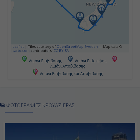
07:00
16:00
Ημέρα 5η
Leaflet
|
Tiles courtesy of
OpenStreetMap Sweden
— Map data ©
Πορτ Τσάλμερς - Ντούντιν , Νέα
carto.com
contributors,
CC-BY-SA
Ζηλανδία
Λιμάνι Επιβίβασης
Λιμάνι Επίσκεψης
08:00
Λιμάνι Αποβίβασης
Λιμάνι Επιβίβασης και Αποβίβασης
18:00
Ημέρα 6η
ΦΩΤΟΓΡΑΦΙΕΣ ΚΡΟΥΑΖΙΕΡΑΣ
Ακαρόα, Νέα Ζηλανδία
08:00
18:00