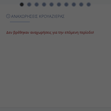
Ημέρα 8η
ΑΝΑΧΩΡΗΣΕΙΣ ΚΡΟΥΑΖΙΕΡΑΣ
Ντουμπάϊ, Ηνωμένα Αραβικά
Εμιράτα
08:00
Δεν βρέθηκαν αναχωρήσεις για την επόμενη περίοδο!
Διανυκτέρευση
Ημέρα 9η
Ντουμπάϊ, Ηνωμένα Αραβικά
Εμιράτα
-
19:00
Ημέρα 10η