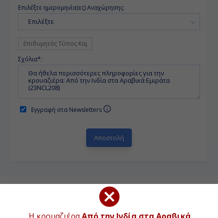
Επιλέξτε ημερομηνία(ες) Αναχώρησης:
Επιλέξτε
Σχόλια*:
Εγγραφή στα Newsletters
ΠΡΟΓΡΑΜΜΑ ΚΡΟΥΑΖΙΕΡΑΣ
Η κρουαζιέρα
Από την Ινδία στα Αραβικά