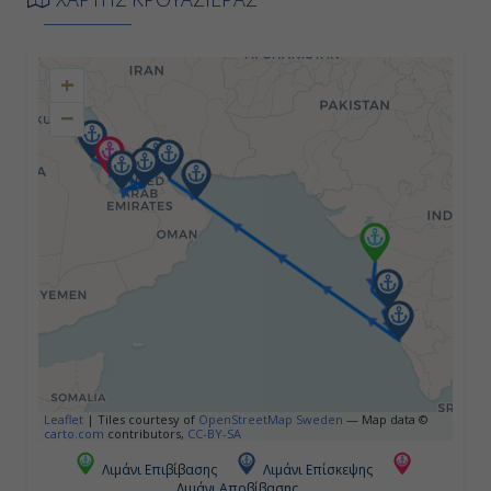
07:00
+
18:00
−
Ημέρα 4η
Εν Πλω
-
-
Ημέρα 5η
Εν Πλω
Leaflet
|
Tiles courtesy of
OpenStreetMap Sweden
— Map data ©
carto.com
contributors,
CC-BY-SA
-
Λιμάνι Επιβίβασης
Λιμάνι Επίσκεψης
Λιμάνι Αποβίβασης