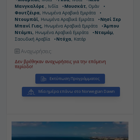
Μανγκαλόρε
, Ινδία
Μουσκάτ
, Ομάν
Φουτζέιρα
, Ηνωμένα Αραβικά Εμιράτα
Ντουμπάϊ
, Ηνωμένα Αραβικά Εμιράτα
Νησί Σερ
Μπανί Γιας
, Ηνωμένα Αραβικά Εμιράτα
Άμπου
Ντάμπι
, Ηνωμένα Αραβικά Εμιράτα
Νταμάμ
,
Σαουδική Αραβία
Ντόχα
, Κατάρ
Αναχωρήσεις:
Δεν βρέθηκαν αναχωρήσεις για την επόμενη
περίοδο!
Εκτύπωση Προγράμματος
Μία ημέρα επάνω στο Norwegian Dawn