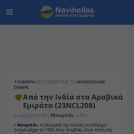
11ΉΜΕΡΗ
ΚΡΟΥΑΖΙΕΡΑ ΜΕ ΤΟ
NORWEGIAN
DAWN
Από την Ινδία στα Αραβικά
Εμιράτα (23NCL208)
Αναχώρηση από
Μουμπάι
, Ινδία
• Μουμπάι:
Η Μουμπάι της οποίας το επίσημο
όνομα μέχρι το 1995 ήταν Βομβάη, είναι πόλη της