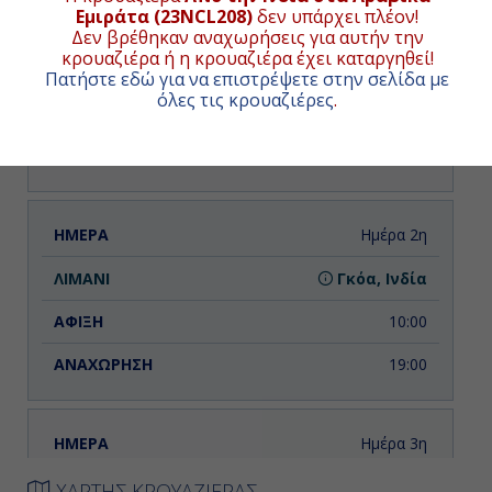
Εμιράτα (23NCL208)
δεν υπάρχει πλέον!
ΗΜΕΡΑ
ΛΙΜΑΝΙ
ΑΦΙΞΗ
ΑΝΑΧΩΡΗΣΗ
Ημέρα 1η
Δεν βρέθηκαν αναχωρήσεις για αυτήν την
κρουαζιέρα ή η κρουαζιέρα έχει καταργηθεί!
Μουμπάι, Ινδία
Πατήστε εδώ για να επιστρέψετε στην σελίδα με
όλες τις κρουαζιέρες
.
Επιβίβαση
19:00
Ημέρα 2η
Γκόα, Ινδία
10:00
19:00
Ημέρα 3η
Νιου Μανγκαλόρε , Ινδία
ΧΑΡΤΗΣ ΚΡΟΥΑΖΙΕΡΑΣ