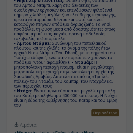
• Νησί Σερ Μπανί Γιας:
Φυσικό νησί, νοτιοδυτικά
του Αμπού Ντάμπι. Χάρη στις δεκαετίες των
οικολογικών εργασιών και επενδύσεων φιλοξενεί
σήμερα χιλιάδες μεγάλα ζώα ελεύθερης περιαγωγής,
αρκετά εκατομμύρια δέντρα και φυτά και είναι
καταφύγιο πτηνών απόθεμα άγριας ζωής. Το νησί
προβάλλει τη φύση μέσα από δραστηριότητες όπως
σαφάρι περιπέτειας, καγιάκ, ορεινή ποδηλασία,
τοξοβολία, πεζοπορία κλπ.
• Άμπου Ντάμπι:
Συνώνυμη του πετρελαικού
πλούτου και της χλιδής, το όνομα της πόλης ήταν
αρχικά Ντου Ντάμπι (Dhu Dhabi), με τη σημασία του
"κατέχω ελάφια", ενώ στην πορεία των χρόνων το
πρόθεμα "ντου" αφαιρέθηκε.
• Νταμάμ:
Η
μητροπολιτική περιοχή Νταμάμ, είναι η μεγαλύτερη
μητροπολιτική περιοχή στην ανατολική επαρχία της
Σαουδικής Αραβίας. Αποτελείται από τις «Τριπλές
πόλεις» του Νταμάμ, του Χομπάρ, του Νταχράν και
των περιοχών τους.
• Ντόχα:
Είναι η πρωτεύουσα και μεγαλύτερη πόλη
του Κατάρ με πληθυσμό 400.000 κατοίκους. Η Ντόχα
είναι η έδρα της κυβέρνησης του Καταρ και του Εμίρη
του
Περισσότερα
Λιμάνια:
Μουμπάι
, Ινδία
Γκόα
, Ινδία
Νιου