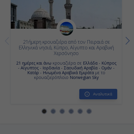
08:00
16:00
21ήμερη κρουαζιέρα από τον Πειραιά σε
Ημέρα 13η
Ελληνικά νησιά, Κύπρο, Αίγυπτο και Αραβική
Χερσόνησο
Ντόχα, Κατάρ
21 ημέρες και άνω
κρουαζιέρα σε
Ελλάδα - Κύπρος
07:00
- Αίγυπτος - Ιορδανία - Σαουδική Αραβία - Ομάν -
Κατάρ - Ηνωμένα Αραβικά Εμιράτα
με το
κρουαζιερόπλοιο
Norwegian Sky
Αποβίβαση
Αναλυτικά