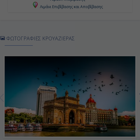
-
Λιμάνι Επιβίβασης και Αποβίβασης
Ημέρα 6η
Μουσκάτ, Ομάν
ΦΩΤΟΓΡΑΦΙΕΣ ΚΡΟΥΑΖΙΕΡΑΣ
10:00
20:00
Ημέρα 7η
Φουτζέιρα, Ηνωμένα Αραβικά
Εμιράτα
08:00
17:00