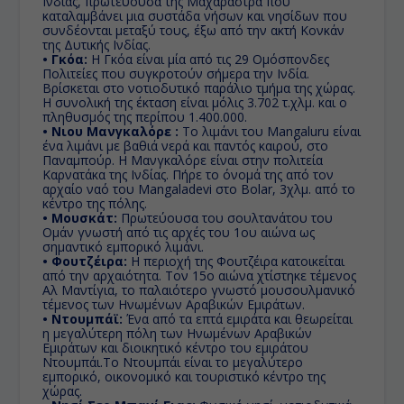
Ινδίας, πρωτεύουσα της Μαχαράστρα που
καταλαμβάνει μια συστάδα νήσων και νησίδων που
συνδέονται μεταξύ τους, έξω από την ακτή Κονκάν
της Δυτικής Ινδίας.
• Γκόα:
Η Γκόα είναι μία από τις 29 Ομόσπονδες
Πολιτείες που συγκροτούν σήμερα την Ινδία.
Βρίσκεται στο νοτιοδυτικό παράλιο τμήμα της χώρας.
Η συνολική της έκταση είναι μόλις 3.702 τ.χλμ. και ο
πληθυσμός της περίπου 1.400.000.
• Νιου Μανγκαλόρε :
Το λιμάνι του Mangaluru είναι
ένα λιμάνι με βαθιά νερά και παντός καιρού, στο
Παναμπούρ. Η Μανγκαλόρε είναι στην πολιτεία
Καρνατάκα της Ινδίας. Πήρε το όνομά της από τον
αρχαίο ναό του Mangaladevi στο Bolar, 3χλμ. από το
κέντρο της πόλης.
• Μουσκάτ:
Πρωτεύουσα του σουλτανάτου του
Ομάν γνωστή από τις αρχές του 1ου αιώνα ως
σημαντικό εμπορικό λιμάνι.
• Φουτζέιρα:
Η περιοχή της Φουτζέιρα κατοικείται
από την αρχαιότητα. Τον 15ο αιώνα χτίστηκε τέμενος
Αλ Μαντίγια, το παλαιότερο γνωστό μουσουλμανικό
τέμενος των Ηνωμένων Αραβικών Εμιράτων.
• Ντουμπάϊ:
Ένα από τα επτά εμιράτα και θεωρείται
η μεγαλύτερη πόλη των Ηνωμένων Αραβικών
Εμιράτων και διοικητικό κέντρο του εμιράτου
Ντουμπάι.Το Ντουμπάι είναι το μεγαλύτερο
εμπορικό, οικονομικό και τουριστικό κέντρο της
χώρας.