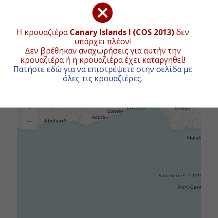
17:00
Η κρουαζιέρα
Canary Islands I (COS 2013)
δεν
υπάρχει πλέον!
Ημέρα 2
Δεν βρέθηκαν αναχωρήσεις για αυτήν την
κρουαζιέρα ή η κρουαζιέρα έχει καταργηθεί!
ΒΑΡΚΕΛΩΝΗ (Ισπανία)
ΧΑΡΤΗΣ ΚΡΟΥΑΖΙΕΡΑΣ
Πατήστε εδώ για να επιστρέψετε στην σελίδα με
όλες τις κρουαζιέρες
.
13:00
+
19:00
−
Ημέρα 3
ΕΝ ΠΛΩ
-
-