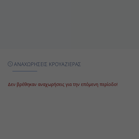
ΑΡΕΣΙΦΕ (Λανζαρότε)
08:00
17:30
Ημέρα 7
ΣΑΝΤΑ ΚΡΟΥΖ (Τενερίφη)
ΑΝΑΧΩΡΗΣΕΙΣ ΚΡΟΥΑΖΙΕΡΑΣ
08:00
17:00
Δεν βρέθηκαν αναχωρήσεις για την επόμενη περίοδο!
Ημέρα 8
ΦΟΥΝΤΣΑΛ (Μαδέιρα)
08:00