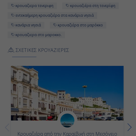
Ημέρα 11
κρουαζιερα τενεριφη
κρουαζιέρα στη τενερίφη
εντεκαήμερη κρουαζιέρα στα κανάρια νησιά
ΕΝ ΠΛΩ
κανάρια νησιά
κρουαζιέρα στο μαρόκκο
-
κρουαζιερα στο μαροκκο.
-
ΣΧΕΤΙΚΕΣ ΚΡΟΥΑΖΙΕΡΕΣ
Ημέρα 12
ΣΑΒΟΝΑ (Ιταλία)
09:00
-
Κρουαζιέρα από την Καραϊβική στη Μεσόγειο