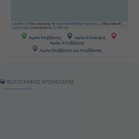
Ημέρα 4
ΚΑΖΑΜΠΛΑΝΚΑ (Μαρόκκο)
Leaflet
|
Tiles courtesy of
OpenStreetMap Sweden
— Map data ©
carto.com
contributors,
CC-BY-SA
08:00
Λιμάνι Επιβίβασης
Λιμάνι Επίσκεψης
Λιμάνι Αποβίβασης
22:00
Λιμάνι Επιβίβασης και Αποβίβασης
Ημέρα 5
ΕΝ ΠΛΩ
ΦΩΤΟΓΡΑΦΙΕΣ ΚΡΟΥΑΖΙΕΡΑΣ
-
-
Ημέρα 6