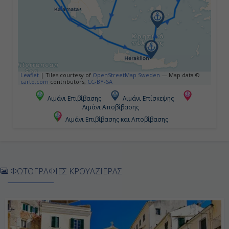
18:00
Ημέρα 5η
Κουσάντασι (Αρχ. Έφεσος), Τουρκία
Leaflet
|
Tiles courtesy of
OpenStreetMap Sweden
— Map data ©
carto.com
contributors,
CC-BY-SA
08:00
Λιμάνι Επιβίβασης
Λιμάνι Επίσκεψης
Λιμάνι Αποβίβασης
18:00
Λιμάνι Επιβίβασης και Αποβίβασης
Ημέρα 6η
Πειραιάς, Ελλάδα
ΦΩΤΟΓΡΑΦΙΕΣ ΚΡΟΥΑΖΙΕΡΑΣ
07:00
17:00