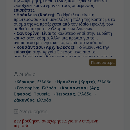
την Αμφιτρήτη, είναι ο ίδιος που εξακολουθεί να
φιλοξενεί και να εμπνέει τους σημερινούς
επισκέπτες.
• Ηράκλειο (Κρήτη):
Το Ηράκλειο είναι η
πρωτεύουσα και η μεγαλύτερη πόλη της Κρήτης με το
όνομα της να προέρχεται από τον Ιδαίο Ηρακλή, τον
μυθικό πατέρα των Ολυμπιακών Αγώνων.
• Σαντορίνη:
Είναι το καλύτερο νησί στην Ευρώπη
και 4ο στον κόσμο. Άλλη μια πρωτιά για το
αγαπημένο μας νησί και κορυφαίο στον κόσμο!
• Κουσάντασι (Αρχ. Έφεσος):
Το λιμάνι για την
επίσκεψη στην Αρχαία Έφεσσο, ένα από τα
μεγαλύτερα υπαίθρια μουσεία στον κόσμο, η οποία
απέχει μόλις 19 χιλιόμετρα.
Περισσότερα
• Πειραιάς:
Το σημαντικότερο βιομηχανικό κέντρο
της χώρας και το μεγαλύτερο εμπορικό κέντρο της
Λιμάνια:
ελληνικής οικονομίας, ενώ διαθέτει το μεγαλύτερο,
σε επιβατική κίνηση, λιμένα της Ευρώπης συνδέοντας
Κέρκυρα
, Ελλάδα
Ηράκλειο (Κρήτη)
, Ελλάδα
ακτοπλοϊκά την πρωτεύουσα με τα νησιά του
Σαντορίνη
, Ελλάδα
Κουσάντασι (Αρχ.
Αιγαίου.
• Ζάκυνθος:
Η Ζάκυνθος, γνωστή διεθνώς και με το
Έφεσος)
, Τουρκία
Πειραιάς
, Ελλάδα
όνομα "Τζάντε", ή Φιόρο του Λεβάντε (= Άνθος της
Ζάκυνθος
, Ελλάδα
Ανατολής) κατά τους Βενετσιάνους, είναι ένα από τα
νησιά των Επτανήσων. Είναι το ενδέκατο σε έκταση
Αναχωρήσεις:
ελληνικό νησί και το τρίτο (μετά την Κεφαλονιά και
την Κέρκυρα) και δεύτερο σε πληθυσμό νησί των
Δεν βρέθηκαν αναχωρήσεις για την επόμενη
Ιονίων νήσων.
περίοδο!