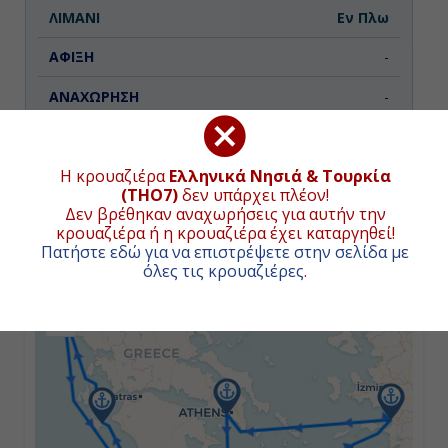
Εν Πλω
-
-
Ημέρα 3η
Η κρουαζιέρα
Ελληνικά Νησιά & Τουρκία
(THO7)
δεν υπάρχει πλέον!
Ηράκλειο (Κρήτη), Ελλάδα
ΧΑΡΤΗΣ ΚΡΟΥΑΖΙΕΡΑΣ
Δεν βρέθηκαν αναχωρήσεις για αυτήν την
κρουαζιέρα ή η κρουαζιέρα έχει καταργηθεί!
08:00
Πατήστε εδώ για να επιστρέψετε στην σελίδα με
όλες τις κρουαζιέρες
.
+
18:00
−
Ημέρα 4η
Σαντορίνη, Ελλάδα
08:00