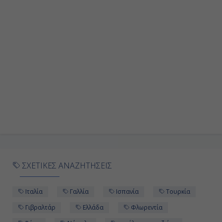
Ημέρα 9η
Σαλέρνο, Ιταλία
07:00
19:00
Ημέρα 10η
Εν Πλω
-
ΣΧΕΤΙΚΕΣ ΑΝΑΖΗΤΗΣΕΙΣ
-
Ιταλία
Γαλλία
Ισπανία
Τουρκία
Ημέρα 11η
Γιβραλτάρ
Ελλάδα
Φλωρεντία