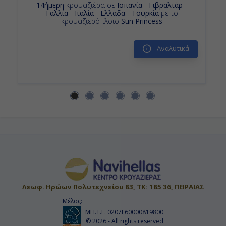
14ήμερη
κρουαζιέρα σε
Iσπανία - Γιβραλτάρ -
22:00
Γαλλία - Ιταλία - Ελλάδα - Τουρκία
με το
κρουαζιερόπλοιο
Sun Princess
Ημέρα 14η
Αναλυτικά
Μύκονος, Ελλάδα
07:00
18:00
Ημέρα 15η
Πειραιάς, Ελλάδα
04:00
Λεωφ. Ηρώων Πολυτεχνείου 83, ΤΚ: 185 36, ΠΕΙΡΑΙΑΣ
-
Μέλος:
ΜΗ.Τ.Ε. 0207Ε60000819800
© 2026 - All rights reserved