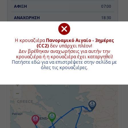
07:00
18:30
Κυριακή
Η κρουαζιέρα
Πανοραμικό Αιγαίο - 3ημέρες
(CC2)
δεν υπάρχει πλέον!
Σμύρνη, Τουρκία
ΧΑΡΤΗΣ ΚΡΟΥΑΖΙΕΡΑΣ
Δεν βρέθηκαν αναχωρήσεις για αυτήν την
κρουαζιέρα ή η κρουαζιέρα έχει καταργηθεί!
08:30
Πατήστε εδώ για να επιστρέψετε στην σελίδα με
Συνολική απόσταση κρουαζιέρας:
550
ναυτικά μίλια
όλες τις κρουαζιέρες
.
(1019χλμ.)
15:00
+
−
Δευτέρα
Ναύπλιο, Ελλάδα
09:00
-