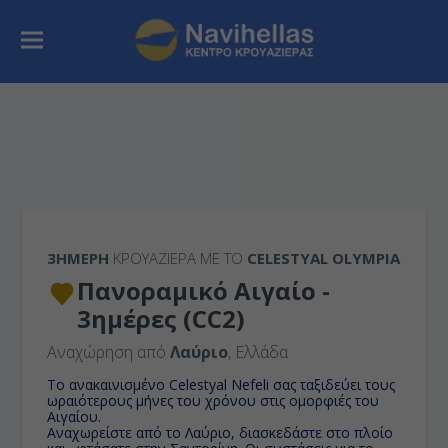
3ΉΜΕΡΗ
ΚΡΟΥΑΖΙΕΡΑ ΜΕ ΤΟ
CELESTYAL OLYMPIA
Πανοραμικό Αιγαίο -
3ημέρες (CC2)
Αναχώρηση από
Λαύριο
, Ελλάδα
To ανακαινισμένο Celestyal Nefeli σας ταξιδεύει τους
ωραιότερους μήνες του χρόνου στις ομορφιές του
Αιγαίου.
Αναχωρείστε από το Λαύριο, διασκεδάστε στο πλοίο