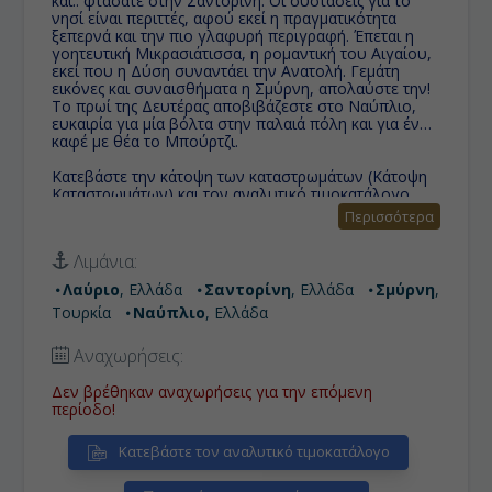
και.. φτάσατε στην Σαντορίνη. Οι συστάσεις για το
νησί είναι περιττές, αφού εκεί η πραγματικότητα
ξεπερνά και την πιο γλαφυρή περιγραφή. Έπεται η
γοητευτική Μικρασιάτισσα, η ρομαντική του Αιγαίου,
εκεί που η Δύση συναντάει την Ανατολή. Γεμάτη
εικόνες και συναισθήματα η Σμύρνη, απολαύστε την!
Το πρωί της Δευτέρας αποβιβάζεστε στο Ναύπλιο,
ευκαιρία για μία βόλτα στην παλαιά πόλη και για έναν
καφέ με θέα το Μπούρτζι.
Κατεβάστε την κάτοψη των καταστρωμάτων (
Κάτοψη
Καταστρωμάτων
)
και τον αναλυτικό τιμοκατάλογο
ανά κατηγορία καμπίνας (
Αναλυτικός Τιμοκατάλογος
)
Περισσότερα
Τα παιδιά έως 16 ετών σαν 3ο ή 4ο άτομο, εφόσον
Λιμάνια:
μοιράζονται την καμπίνα με 2 ενήλικες, πληρώνουν
μόνο λιμενικά έξοδα Euro
1
12
(περιλαμβάνονται
Λαύριο
, Ελλάδα
Σαντορίνη
, Ελλάδα
Σμύρνη
,
φιλοδωρήματα
& πακέτο μη αλκοολούχων ποτών).
Τουρκία
Ναύπλιο
, Ελλάδα
Η προσφορά των ειδικών τιμών smart, ισχύει για
περιορισμένο αριθμό καμπινών ανά κατηγορία και
Αναχωρήσεις:
περιλαμβάνει επίσης
δωρεάν εκδρομή στην Α
ρχαία
Έφεσσο στο Κουσάντασι και απεριόριστη
Δεν βρέθηκαν αναχωρήσεις για την επόμενη
κατανάλωση ποτών!
περίοδο!
Κατεβάστε τον αναλυτικό τιμοκατάλογο