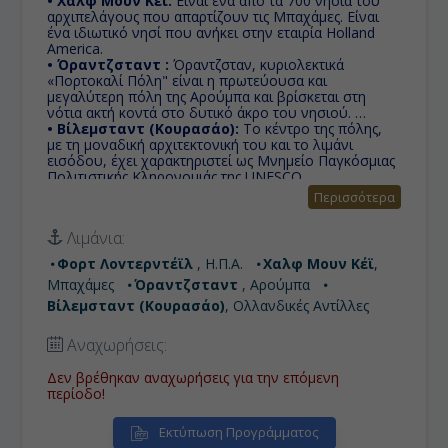
• Χαλφ Μουν Κέϊ:
Είναι ένα από τα 700 νησιά του
αρχιπελάγους που απαρτίζουν τις Μπαχάμες. Είναι
ένα ιδιωτικό νησί που ανήκει στην εταιρία Holland
America.
• Όραντζσταντ :
Όραντζσταν, κυριολεκτικά
«Πορτοκαλί Πόλη" είναι η πρωτεύουσα και
μεγαλύτερη πόλη της Αρούμπα και βρίσκεται στη
νότια ακτή κοντά στο δυτικό άκρο του νησιού.
• Βίλεμσταντ (Κουρασάο):
Το κέντρο της πόλης,
με τη μοναδική αρχιτεκτονική του και το λιμάνι
εισόδου, ​​έχει χαρακτηριστεί ως Μνημείο Παγκόσμιας
Πολιτιστικής Κληρονομιάς της UNESCO.
Περισσότερα
Λιμάνια:
Φορτ Λοvτερντέϊλ
, Η.Π.Α.
Χαλφ Μουν Κέϊ
,
Μπαχάμες
Όραντζσταντ
, Αρούμπα
Βίλεμσταντ (Κουρασάο)
, Ολλανδικές Αντίλλες
Αναχωρήσεις:
Δεν βρέθηκαν αναχωρήσεις για την επόμενη
περίοδο!
Εκτύπωση Προγράμματος