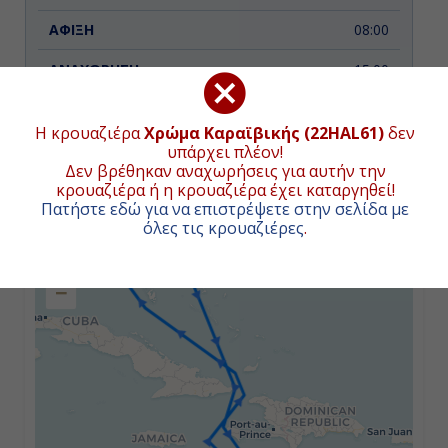
08:00
15:00
Η κρουαζιέρα
Χρώμα Καραϊβικής (22HAL61)
δεν
Ημέρα 3η
υπάρχει πλέον!
Δεν βρέθηκαν αναχωρήσεις για αυτήν την
Εν Πλω
ΧΑΡΤΗΣ ΚΡΟΥΑΖΙΕΡΑΣ
κρουαζιέρα ή η κρουαζιέρα έχει καταργηθεί!
Πατήστε εδώ για να επιστρέψετε στην σελίδα με
-
όλες τις κρουαζιέρες
.
+
-
−
Ημέρα 4η
Όραντζσταντ , Αρούμπα
14:00