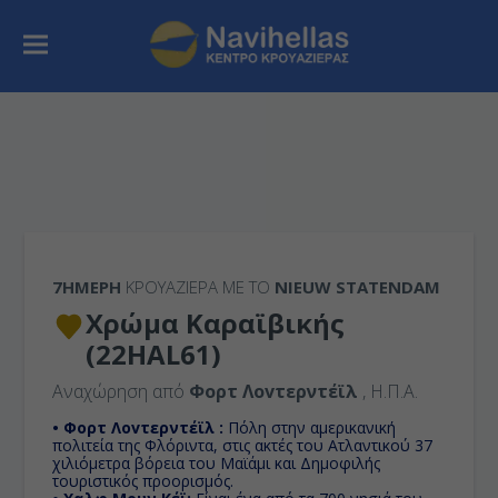
7ΉΜΕΡΗ
ΚΡΟΥΑΖΙΕΡΑ ΜΕ ΤΟ
NIEUW STATENDAM
Χρώμα Καραϊβικής
(22HAL61)
Αναχώρηση από
Φορτ Λοvτερντέϊλ
, Η.Π.Α.
• Φορτ Λοvτερντέϊλ :
Πόλη στην αμερικανική
πολιτεία της Φλόριντα, στις ακτές του Ατλαντικού 37
χιλιόμετρα βόρεια του Μαϊάμι και Δημοφιλής
τουριστικός προορισμός.