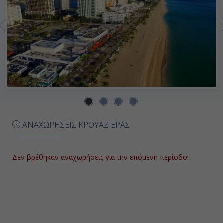
Ημέρα 7η
Εν Πλω
-
-
Ημέρα 8η
ΑΝΑΧΩΡΗΣΕΙΣ ΚΡΟΥΑΖΙΕΡΑΣ
Φορτ Λοvτερντέϊλ , Η.Π.Α.
07:00
Δεν βρέθηκαν αναχωρήσεις για την επόμενη περίοδο!
Αποβίβαση