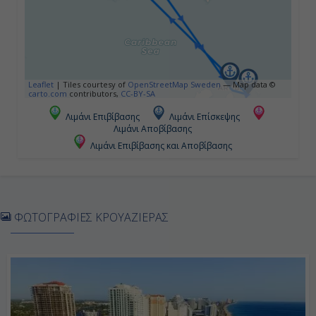
23:59
Ημέρα 5η
Βίλεμσταντ (Κουρασάο),
Leaflet
|
Tiles courtesy of
OpenStreetMap Sweden
— Map data ©
Ολλανδικές Αντίλλες
carto.com
contributors,
CC-BY-SA
Λιμάνι Επιβίβασης
Λιμάνι Επίσκεψης
07:00
Λιμάνι Αποβίβασης
16:00
Λιμάνι Επιβίβασης και Αποβίβασης
Ημέρα 6η
ΦΩΤΟΓΡΑΦΙΕΣ ΚΡΟΥΑΖΙΕΡΑΣ
Εν Πλω
-
-