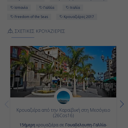
Ισπανία
Γαλλία
Ιταλία
Freedom of the Seas
Κρουαζιέρες 2017
ΣΧΕΤΙΚΕΣ ΚΡΟΥΑΖΙΕΡΕΣ
Κρουαζιέρα από την Καραϊβική στη Μεσόγειο
(26Cos16)
15ήμερη
κρουαζιέρα σε
Γουαδελουπη-Γαλλία-