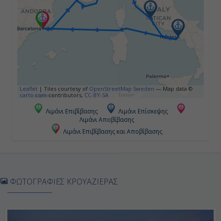
07:00
19:00
Ημέρα 5η
Leaflet
|
Tiles courtesy of
OpenStreetMap Sweden
— Map data ©
Τσιβιταβέκια - Ρώμη, Ιταλία
carto.com
contributors,
CC-BY-SA
Λιμάνι Επιβίβασης
Λιμάνι Επίσκεψης
07:00
Λιμάνι Αποβίβασης
19:00
Λιμάνι Επιβίβασης και Αποβίβασης
Ημέρα 6η
ΦΩΤΟΓΡΑΦΙΕΣ ΚΡΟΥΑΖΙΕΡΑΣ
Νάπολη (Πομπηία & Κάπρι), Ιταλία
07:00