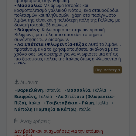
προορισμούς στην Ευρώπη.
• Μασσαλία:
Με άρωμα Ιστορίας και
κοσμοπολιτισμό γαλλικού Νότου, ένα σταυροδρόμι
πολιτισμών και πληθυσμών, χάρη στο πασίγνωστο
λιμάνι της, είναι και η παλιότερη πόλη της Γαλλίας, με
δυνατή ιστορία 26 αιώνων.
• Βιλφράνς:
Καλωσορίσατε στην αινιγματική
Βιλφράνς, μια πόλη που αποτελεί το σημείο
συνάντησης των διασήμων.
• Λα Σπέτσια (Φλωρεντία-Πίζα):
Αυτό το λιμάνι
προτείνουμε να το χρησιμοποιήσετε, ανάλογα με το
χρόνο σας ,ως αφετηρία για να γνωρίσετε μια απ’ τις
πιο ξακουστές πόλεις της Ιταλίας όπως η Φλωρεντία ή
η Πίζα.
• Τσιβιταβέκια (Ρώμη):
Πόλη με σπουδαία ιστορία
Περισσότερα
και αξιοσημείωτη προσφορά στην επιστήμη, τον
πολιτισμό και τις τέχνες. Γι' αυτό το λόγο, καθώς και
Λιμάνια:
για τα πολυάριθμα και εξαιρετικής ομορφιάς μνημεία
της, της έχει αποδοθεί η προσωνυμία «η αιώνια
Βαρκελώνη
, Ισπανία
Μασσαλία
, Γαλλία
πόλη»
Βιλφράνς
, Γαλλία
Λα Σπέτσια (Φλωρεντία-
• Νάπολη (Πομπηία & Κάπρι):
Οι Ιταλοί λένε
συχνά «Vedi Napoli e poi muori!» 'Τη Νάπολη να δω,
Πίζα)
, Ιταλία
Τσιβιταβέκια - Ρώμη
, Ιταλία
κι ας πεθάνω!,' ενώ ο Γκαίτε έγραψε εγκωμιαστικά
Νάπολη (Πομπηία & Κάπρι)
, Ιταλία
σχόλια για την πόλη που χαρακτήρισε «φυσικό
παράδεισο». Δεν είναι σίγουρα η πιο τουριστική είναι
Αναχωρήσεις:
όμως σίγουρα η πιο αυθεντική!
Δεν βρέθηκαν αναχωρήσεις για την επόμενη
περίοδο!