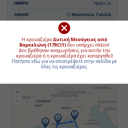
Ημέρα 2η
Μασσαλία, Γαλλία
09:00
18:00
Η κρουαζιέρα
Δυτική Μεσόγειος από
Βαρκελώνη (17RCI1)
δεν υπάρχει πλέον!
Δεν βρέθηκαν αναχωρήσεις για αυτήν την
κρουαζιέρα ή η κρουαζιέρα έχει καταργηθεί!
Ημέρα 3η
Πατήστε εδώ για να επιστρέψετε στην σελίδα με
όλες τις κρουαζιέρες
.
Βιλφράνς, Γαλλία
ΧΑΡΤΗΣ ΚΡΟΥΑΖΙΕΡΑΣ
07:00
+
19:00
−
Ημέρα 4η
Λα Σπέτσια (Φλωρεντία-Πίζα),
Ιταλία