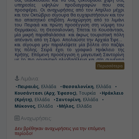
υπηρεσίες υψηλών προδιαγραφών που σας
προσφέρει. Οι αναχωρήσεις από τον Απρίλιο μέχρι
και τον Οκτώβριο σίγουρα θα ευχαριστήσουν και τον
πιο απαιτητικό επιβάτη. Αναχώρηση από το λιμάνι
του Πειραιά και πρώτη προσέγγιση στη νύμφη του
Θερμαϊκού, τη Θεσσαλονίκη. Έπεται το Κουσάντασι,
μία μικρή παραθαλάσσια και άκρως τουριστική πόλη
απέναντι από τη Σάμο. Απολαύστε την Αρχαία Έφεσο
και σίγουρα μην παραλείψετε μία βόλτα στο παζάρι
της πόλης. Σειρά έχει το γραφικό Ηράκλειο της
Κρήτης. Επόμενη προσέγγιση η μαγευτική Σαντορίνη
με το πιο ρομαντικό ηλιοβασίλεμα και στη συνέχεια
θα προσεγγίσετε το μοναδικά κοσμοπολίτικο νησί
Περισσότερα
της Μυκόνου.
Τελευταίο λιμάνι προσέγγισης
η
Μήλος, το νησί της Αφροδίτης, το νησί με τις
Λιμάνια:
ειδυλλιακές παραλίες, έτοιμο να σας μαγέψει.
Πειραιάς
, Ελλάδα
Θεσσαλονίκη
, Ελλάδα
Υπάρχει ωραιότερος τρόπος διακοπών; Γνωρίστε τον!
Κουσάντασι (Αρχ. Έφεσος)
, Τουρκία
Ηράκλειο
(Κρήτη)
, Ελλάδα
Σαντορίνη
, Ελλάδα
Μύκονος
, Ελλάδα
Μήλος
, Ελλάδα
Αναχωρήσεις:
Δεν βρέθηκαν αναχωρήσεις για την επόμενη
περίοδο!