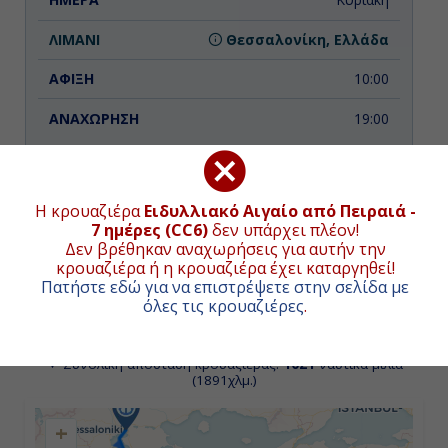
Θεσσαλονίκη, Ελλάδα
10:00
19:00
Δευτέρα
Η κρουαζιέρα
Ειδυλλιακό Αιγαίο από Πειραιά -
Σε ορισμένες ημερομηνίες αναχώρησεις ενδέχεται
να τροποποιείται η ροή των προσεγγίσεων. Οι
7 ημέρες (CC6)
δεν υπάρχει πλέον!
Κουσάντασι (Αρχ. Έφεσος), Τουρκία
αναχωρήσεις από τις 2 Σεπτεμβρίου και έπειτα
Δεν βρέθηκαν αναχωρήσεις για αυτήν την
πραγματοποιούνται με το κρουαζιερόπλοιο
κρουαζιέρα ή η κρουαζιέρα έχει καταργηθεί!
13:00
Celestyal Journey.
Πατήστε εδώ για να επιστρέψετε στην σελίδα με
όλες τις κρουαζιέρες
.
21:00
ΧΑΡΤΗΣ ΚΡΟΥΑΖΙΕΡΑΣ
Συνολική απόσταση κρουαζιέρας:
1021
ναυτικά μίλια
Τρίτη
(1891χλμ.)
Ηράκλειο (Κρήτη), Ελλάδα
+