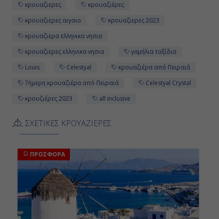
κρουαζιερες
κρουαζιέρες
κρουαζιερες αιγαιο
κρουαζιερες 2023
κρουαζιερα ελληνικα νησια
κρουαζιερες ελληνικα νησια
γαμήλια ταξίδια
Louis
Celestyal
κρουαζιέρα από Πειραιά
7ήμερη κρουαζιέρα από Πειραιά
Celestyal Crystal
κρουζιέρες 2023
all inclusive
ΣΧΕΤΙΚΕΣ ΚΡΟΥΑΖΙΕΡΕΣ
ΠΡΟΣΦΟΡΑ