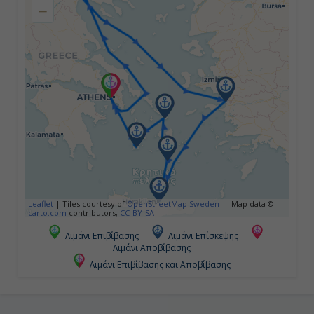
−
08:00
19:00
Τετάρτη
Σαντορίνη, Ελλάδα
07:00
00:30
Leaflet
|
Tiles courtesy of
OpenStreetMap Sweden
— Map data ©
carto.com
contributors,
CC-BY-SA
Πέμπτη
Λιμάνι Επιβίβασης
Λιμάνι Επίσκεψης
Μύκονος, Ελλάδα
Λιμάνι Αποβίβασης
Λιμάνι Επιβίβασης και Αποβίβασης
08:00
02:00