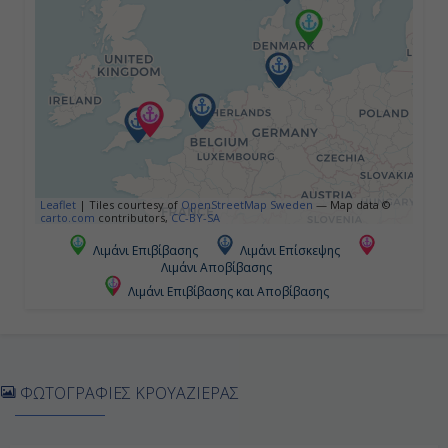
Κρίστιανσαντ, Νορβηγία
09:00
18:00
Ημέρα 5η
Εν Πλω
Leaflet
|
Tiles courtesy of
OpenStreetMap Sweden
— Map data ©
carto.com
contributors,
CC-BY-SA
-
Λιμάνι Επιβίβασης
Λιμάνι Επίσκεψης
Λιμάνι Αποβίβασης
-
Λιμάνι Επιβίβασης και Αποβίβασης
Ημέρα 6η
Αμβούργο, Γερμανία
ΦΩΤΟΓΡΑΦΙΕΣ ΚΡΟΥΑΖΙΕΡΑΣ
07:00