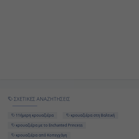
Ημέρα 9η
Εν Πλω
-
-
Ημέρα 10η
Εν Πλω
-
ΣΧΕΤΙΚΕΣ ΑΝΑΖΗΤΗΣΕΙΣ
-
11ήμερη κρουαζιέρα
κρουαζιέρα στη Βαλτική
Ημέρα 11η
κρουαζιέρα με το Enchanted Princess
κρουαζιέρα από Κοπεγχάγη
Πόρτλαντ, Αγγλία