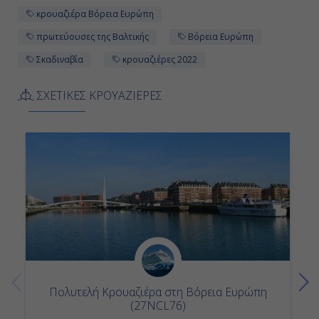
κρουαζιέρα Βόρεια Ευρώπη
07:00
πρωτεύουσες της Βαλτικής
Βόρεια Ευρώπη
19:00
Σκαδιναβία
κρουαζιέρες 2022
ΣΧΕΤΙΚΕΣ ΚΡΟΥΑΖΙΕΡΕΣ
Ημέρα 12η
Σαουθάμπτον (Λονδίνο), Αγγλία
06:00
Αποβίβαση
Πολυτελή Κρουαζιέρα στη Βόρεια Ευρώπη
(27NCL76)