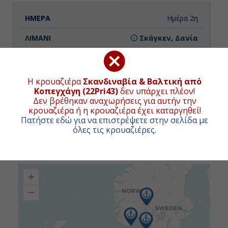
Ημέρα 2η
Σκάγκεν, Δανία
08:00
18:00
Η κρουαζιέρα
Σκανδιναβία & Βαλτική από
Κοπεγχάγη (22Pri43)
δεν υπάρχει πλέον!
Δεν βρέθηκαν αναχωρήσεις για αυτήν την
κρουαζιέρα ή η κρουαζιέρα έχει καταργηθεί!
Ημέρα 3η
Πατήστε εδώ για να επιστρέψετε στην σελίδα με
όλες τις κρουαζιέρες
.
Όσλο, Νορβηγία
ΧΑΡΤΗΣ ΚΡΟΥΑΖΙΕΡΑΣ
08:00
+
22:00
−
Ημέρα 4η