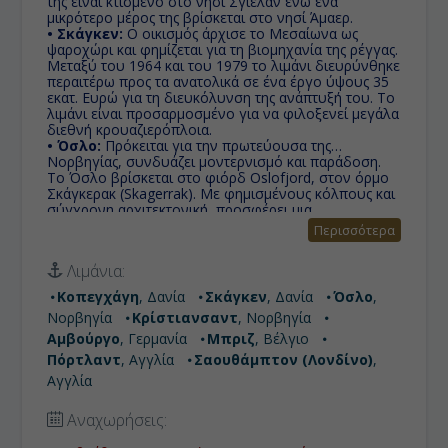
της είναι κτισμένο στο νησί Σγιέλαν ενώ ένα
μικρότερο μέρος της βρίσκεται στο νησί Άμαερ.
• Σκάγκεν:
Ο οικισμός άρχισε το Μεσαίωνα ως
ψαροχώρι και φημίζεται για τη βιομηχανία της ρέγγας.
Μεταξύ του 1964 και του 1979 το λιμάνι διευρύνθηκε
περαιτέρω προς τα ανατολικά σε ένα έργο ύψους 35
εκατ. Ευρώ για τη διευκόλυνση της ανάπτυξή του. Το
λιμάνι είναι προσαρμοσμένο για να φιλοξενεί μεγάλα
διεθνή κρουαζιερόπλοια.
• Όσλο:
Πρόκειται για την πρωτεύουσα της
Νορβηγίας, συνδυάζει μοντερνισμό και παράδοση.
Το Όσλο βρίσκεται στο φιόρδ Oslofjord, στον όρμο
Σκάγκερακ (Skagerrak). Με φημισμένους κόλπους και
σύγχρονη αρχιτεκτονική, προσφέρει μια
συναρπαστική σύνθεση φύσης και αστικής
Περισσότερα
κομψότητας.
• Κρίστιανσαντ:
Απ’ την προβλήτα θα ξεκινήσετε
Λιμάνια:
έναν από τους πιο όμορφους περιπάτους της ζωής
σας ο οποίος οδηγεί σε πανέμορφα πάρκα με
Κοπεγχάγη
, Δανία
Σκάγκεν
, Δανία
Όσλο
,
συντριβάνια και πράσινο, θα περάσετε ένα οχυρό
Νορβηγία
Κρίστιανσαντ
, Νορβηγία
του 17ου αιώνα και θα φτάσετε στην παραλία.
• Αμβούργο:
Με εξωστρέφεια και θαλασσινή
Αμβούργο
, Γερμανία
Μπριζ
, Βέλγιο
γοητεία, το χανσεατικό Αμβούργο συγκαταλέγεται
Πόρτλαντ
, Αγγλία
Σαουθάμπτον (Λονδίνο)
,
στις ομορφότερες μητροπόλεις της Ευρώπης.
Αγγλία
• Μπριζ:
Μπριζ
• Πόρτλαντ:
Eίναι πλέον ένα πολιτικό λιμάνι και
δημοφιλής περιοχή αναψυχής, και χρησιμοποιήθηκε
Αναχωρήσεις:
για τους Ολυμπιακούς Αγώνες του 2012.