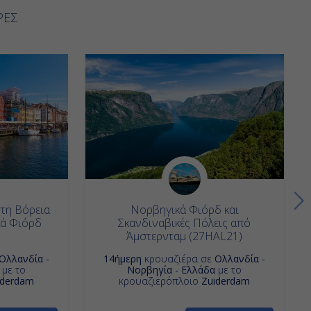
ΡΕΣ
τη Βόρεια
Νορβηγικά Φιόρδ και
ά Φιόρδ
Σκανδιναβικές Πόλεις από
Άμστερνταμ (27HAL21)
Ολλανδία -
14ήμερη
κρουαζιέρα σε
Ολλανδία -
με το
Νορβηγία - Ελλάδα
με το
iderdam
κρουαζιερόπλοιο
Zuiderdam