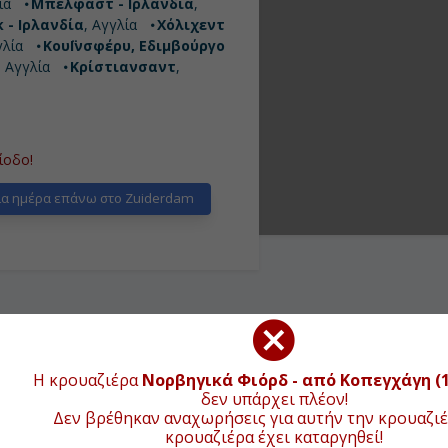
νέμορφα πάρκα με συντριβάνια και
ία
Μπέλφαστ - Ιρλανδία
,
 και θα φτάσετε στην παραλία.
 - Ιρλανδία
, Αγγλία
Χόλιχεντ
γλία
ΚουΪνσφέρυ, Εδιμβούργο
, Αγγλία
Κρίστιανσαντ
,
ίοδο!
α ημέρα επάνω στο Zuiderdam
ΧΑΡΤΗΣ ΚΡΟΥΑΖΙΕΡ
Η κρουαζιέρα
Νορβηγικά Φιόρδ - από Κοπεγχάγη (
δεν υπάρχει πλέον!
Δεν βρέθηκαν αναχωρήσεις για αυτήν την κρουαζιέ
ΑΦΙΞΗ
ΑΝΑΧΩΡΗΣΗ
+
κρουαζιέρα έχει καταργηθεί!