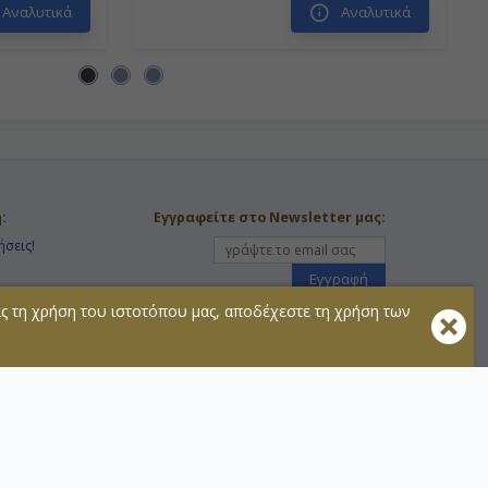
Αναλυτικά
Αναλυτικά
:
Εγγραφείτε στο Newsletter μας:
ήσεις!
Εγγραφή
στά
ας τη χρήση του ιστοτόπου μας, αποδέχεστε τη χρήση των
Ακολουθήστε μας:
τοχής
πληροφορίες διαβάστε τους
Όρους Χρήσης
της ιστοσελίδας.