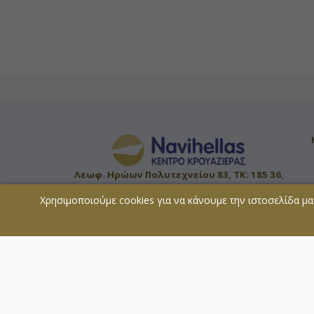
Λεωφ. Ηρώων Πολυτεχνείου 83, ΤΚ: 185 36,
ΠΕΙΡΑΙΑΣ
Χρησιμοποιούμε cookies για να κάνουμε την ιστοσελίδα μα
Μέλος:
ΜΗ.Τ.Ε. 0207Ε60000819800
© 2026 - All rights reserved
Χάρτης Ιστοσελίδας
Copyright
Απαγορεύεται η αναπαραγωγή του περιεχο