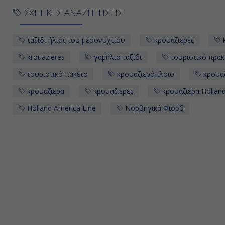
ΣΧΕΤΙΚΕΣ ΑΝΑΖΗΤΗΣΕΙΣ
ταξίδι ήλιος του μεσονυχτίου
κρουαζιέρες
k
krouazieres
γαμήλιο ταξίδι
τουριστικό πρακ
τουριστικό πακέτο
κρουαζιερόπλοιο
κρουα
κρουαζιερα
κρουαζιερες
κρουαζιέρα Hollan
Holland America Line
Νορβηγικά Φιόρδ