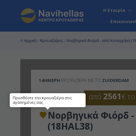
Η Εταιρία
Επικοινων
Αρχική
::
Κρουαζιέρες
:: Νορβηγικά Φιόρδ - από Κοπεγχάγη (1
14ΉΜΕΡΗ
ΚΡΟΥΑΖΙΕΡΑ ΜΕ ΤΟ
ZUIDERDAM
2561
από
€ το
Προσθέστε την κρουαζιέρα στις
αγαπημένες σας
Νορβηγικά Φιόρδ -
(18HAL38)