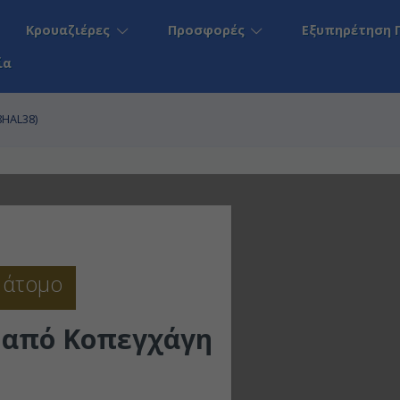
Κρουαζιέρες
Προσφορές
Εξυπηρέτηση 
ία
8HAL38)
 άτομο
 από Κοπεγχάγη