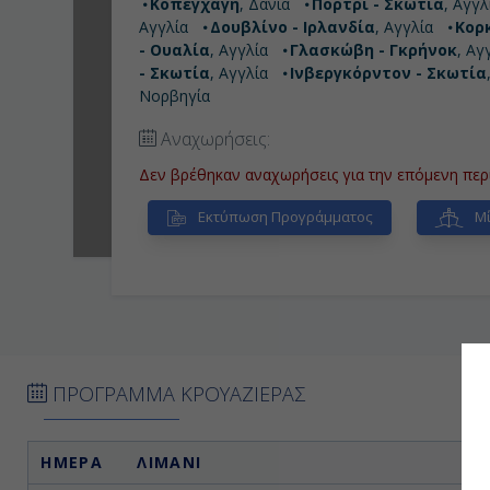
περιπάτους της ζωής σας ο οποίος οδηγεί σε πα
Κοπεγχάγη
, Δανία
Πόρτρι - Σκωτία
, Αγγλ
πράσινο, θα περάσετε ένα οχυρό του 17ου αιώνα
Αγγλία
Δουβλίνο - Ιρλανδία
, Αγγλία
Κορκ
- Ουαλία
, Αγγλία
Γλασκώβη - Γκρήνοκ
, Αγ
- Σκωτία
, Αγγλία
Ινβεργκόρντον - Σκωτία
Νορβηγία
Αναχωρήσεις:
Δεν βρέθηκαν αναχωρήσεις για την επόμενη περ
Εκτύπωση Προγράμματος
Μί
ΠΡΟΓΡΑΜΜΑ ΚΡΟΥΑΖΙΕΡΑΣ
ΗΜΕΡΑ
ΛΙΜΑΝΙ