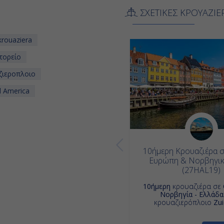
ΣΧΕΤΙΚΕΣ ΚΡΟΥΑΖΙΕ
rouaziera
τορείο
ζιεροπλοιο
d America
10ήμερη Κρουαζιέρα σ
Ευρώπη & Νορβηγικ
(27HAL19)
10ήμερη
κρουαζιέρα σε
Νορβηγία - Ελλάδα
κρουαζιερόπλοιο
Zu