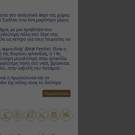
εται στο ανατολικό άκρο της χώρας.
ί Σγιέλαν ενώ ένα μικρότερο μέρος
άχια, με μια προβλήτα που
εγαλύτερη πόλη στο Skye στις
ύει ως κέντρο για τους τουρίστες να
αμμουδιάς' (Béal Feirste). Είναι η
 της Βορείου Ιρλανδίας, η 14η
εύτερη μεγαλύτερη στην Ιρλανδία.
γαλύτερη πόλη στο νησί, βρίσκεται
ιού, στην εκβολή του ποταμού
ίναι η πρωτεύουσα και το
μάνι της πόλης είναι το δεύτερο
Σικάγο της Ευρώπης", είναι η
Περισσότερα
ντ να τη διασχίζει από τα
ο κέντρο της.
 το παλιό με το μοντέρνο και θα
ορικού της κέντρου.
 τοιχογραφίες με ζωηρά χρώματα που
υν κομμάτια απ’την ιστορία και τον
ετε έναν από τους πιο όμορφους