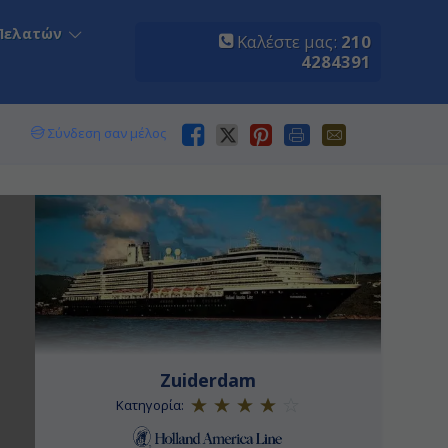
Πελατών
Καλέστε μας:
210
4284391
Σύνδεση σαν μέλος
Zuiderdam
Κατηγορία: