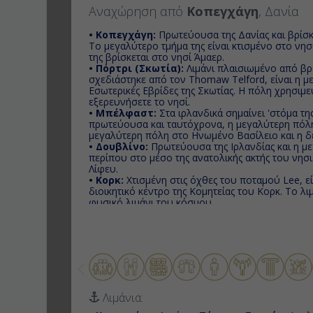
Αναχώρηση από
Κοπεγχάγη
, Δανία
• Κοπεγχάγη:
Πρωτεύουσα της Δανίας και βρίσκ
Το μεγαλύτερο τμήμα της είναι κτισμένο στο νησ
της βρίσκεται στο νησί Άμαερ.
• Πόρτρι (Σκωτία):
Λιμάνι πλαισιωμένο από βρ
σχεδιάστηκε από τον Τhomaw Telford, είναι η μ
Εσωτερικές Εβρίδες της Σκωτίας. Η πόλη χρησιμε
εξερευνήσετε το νησί.
• Μπέλφαστ:
Στα ιρλανδικά σημαίνει 'στόμα της 
πρωτεύουσα και ταυτόχρονα, η μεγαλύτερη πόλη
μεγαλύτερη πόλη στο Ηνωμένο Βασίλειο και η δ
• Δουβλίνο:
Πρωτεύουσα της Ιρλανδίας και η με
περίπου στο μέσο της ανατολικής ακτής του νησ
Λίφευ.
• Κορκ:
Χτισμένη στις όχθες του ποταμού Lee, ε
διοικητικό κέντρο της Κομητείας του Κορκ. Το λι
φυσικό λιμάνι του κόσμου.
• Γλασκώβη (Γκρήνοκ-Σκωτία):
Ή αλλιώς το "
μεγαλύτερη πόλη της Σκωτίας με τον ποταμό Κλάι
ανατολικά προς τα δυτικά, περνώντας μέσα από τ
• ΚουΪνσφέρυ (Εδιμβούργο):
Συνδυάζει άριστα
μαγευτείτε απ’ το μεσαιωνικό χαρακτήρα του ιστ
• Ινβεργκόρντον (Σκωτία):
Φημίζεται για τις
βρίσκονται διάσπαρτες στο κέντρο και απεικονίζο
πολιτισμό της πόλης.
Λιμάνια:
• Κρίστιανσαντ:
Απ’ την προβλήτα θα ξεκινήσ