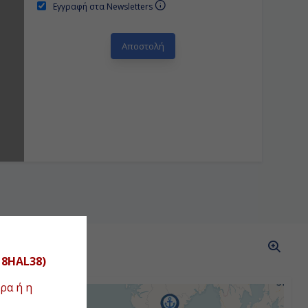
Εγγραφή στα Newsletters
ΑΣ
18HAL38)
ρα ή η