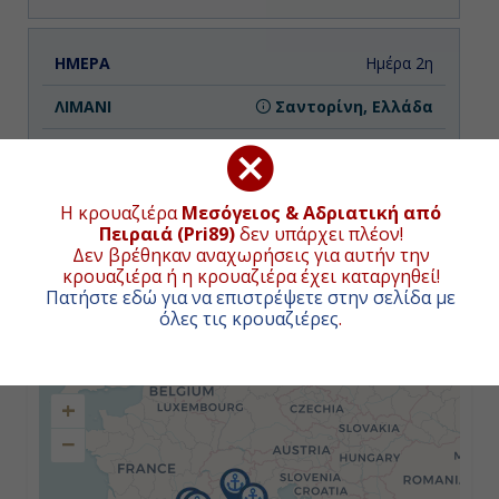
Ημέρα 2η
Σαντορίνη, Ελλάδα
07:00
19:00
Η κρουαζιέρα
Μεσόγειος & Αδριατική από
Πειραιά (Pri89)
δεν υπάρχει πλέον!
Δεν βρέθηκαν αναχωρήσεις για αυτήν την
Ημέρα 3η
κρουαζιέρα ή η κρουαζιέρα έχει καταργηθεί!
Πατήστε εδώ για να επιστρέψετε στην σελίδα με
όλες τις κρουαζιέρες
.
Εν Πλω
ΧΑΡΤΗΣ ΚΡΟΥΑΖΙΕΡΑΣ
-
+
-
−
Ημέρα 4η