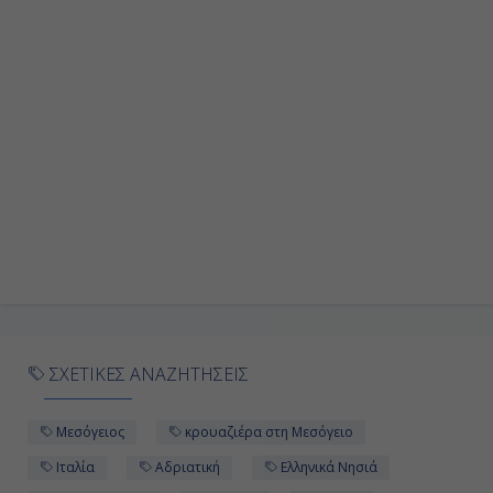
Ημέρα 9η
Εν Πλω
-
-
Ημέρα 10η
Γιβραλτάρ, Γιβραλτάρ
07:00
ΣΧΕΤΙΚΕΣ ΑΝΑΖΗΤΗΣΕΙΣ
17:00
Μεσόγειος
κρουαζιέρα στη Μεσόγειο
Ημέρα 11η
Ιταλία
Αδριατική
Ελληνικά Νησιά