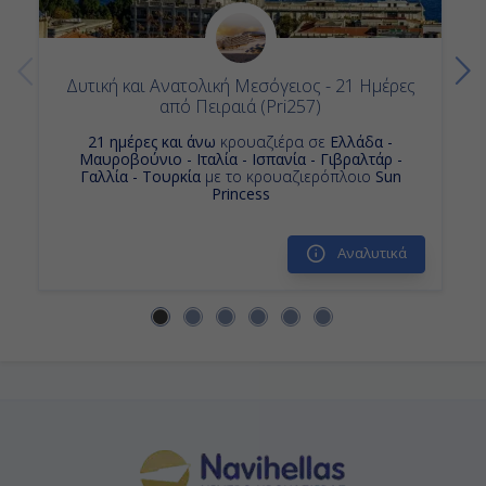
21:00
Δυτική και Ανατολική Μεσόγειος - 21 Ημέρες
από Πειραιά (Pri257)
Ημέρα 14η
21 ημέρες και άνω
κρουαζιέρα σε
Ελλάδα -
Λιβόρνο (Φλωρεντία & Πίζα), Ιταλία
Μαυροβούνιο - Ιταλία - Ισπανία - Γιβραλτάρ -
Γαλλία - Τουρκία
με το κρουαζιερόπλοιο
Sun
07:00
Princess
19:00
Αναλυτικά
Ημέρα 15η
Τσιβιταβέκια - Ρώμη, Ιταλία
05:00
Αποβίβαση