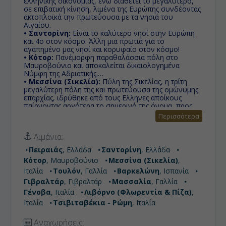
ελληνικής οικονομίας, ενώ διαθέτει το μεγαλύτερο,
σε επιβατική κίνηση, λιμένα της Ευρώπης συνδέοντας
ακτοπλοϊκά την πρωτεύουσα με τα νησιά του
Αιγαίου.
• Σαντορίνη:
Είναι το καλύτερο νησί στην Ευρώπη
και 4ο στον κόσμο. Άλλη μια πρωτιά για το
αγαπημένο μας νησί και κορυφαίο στον κόσμο!
• Κότορ:
Πανέμορφη παραθαλάσσια πόλη στο
Μαυροβούνιο και αποκαλείται δικαιολογημένα
Νύμφη της Αδριατικής.
• Μεσσίνα (Σικελία):
Πύλη της Σικελίας, η τρίτη
μεγαλύτερη πόλη της και πρωτεύουσα της ομώνυμης
επαρχίας, ιδρύθηκε από τους Ελληνες αποίκους
παίρνοντας αργότερα το σημερινό της όνομα, προς
τιμήν της πελοποννησιακής Μεσσήνης.
Περισσότερα
• Νάπολη (Πομπηία & Κάπρι):
Οι Ιταλοί λένε
συχνά «Vedi Napoli e poi muori!» 'Τη Νάπολη να δω,
Λιμάνια:
κι ας πεθάνω!,' ενώ ο Γκαίτε έγραψε εγκωμιαστικά
σχόλια για την πόλη που χαρακτήρισε «φυσικό
Πειραιάς
, Ελλάδα
Σαντορίνη
, Ελλάδα
παράδεισο». Δεν είναι σίγουρα η πιο τουριστική είναι
Κότορ
, Μαυροβούνιο
Μεσσίνα (Σικελία)
,
όμως σίγουρα η πιο αυθεντική!
• Βαρκελώνη:
Πρωτεύουσα της Καταλωνίας, που τα
Ιταλία
Τουλόν
, Γαλλία
Βαρκελώνη
, Ισπανία
έχει όλα και είναι από τους πιο δημοφιλείς
Γιβραλτάρ
, Γιβραλτάρ
Μασσαλία
, Γαλλία
προορισμούς στην Ευρώπη.
Γένοβα
, Ιταλία
Λιβόρνο (Φλωρεντία & Πίζα)
,
• Γιβραλτάρ:
" Ο Βράχος", μια πόλη, μια Χώρα γιατί
που αλλού θα βρείτε μια πόλη, που παρά το μικρό
Ιταλία
Τσιβιταβέκια - Ρώμη
, Ιταλία
της μέγεθος, είναι -επίσης- και χώρα!
• Καντίζ (Σεβίλλη):
Χτισμένη πάνω σε ένα βράχο, ο
Αναχωρήσεις: