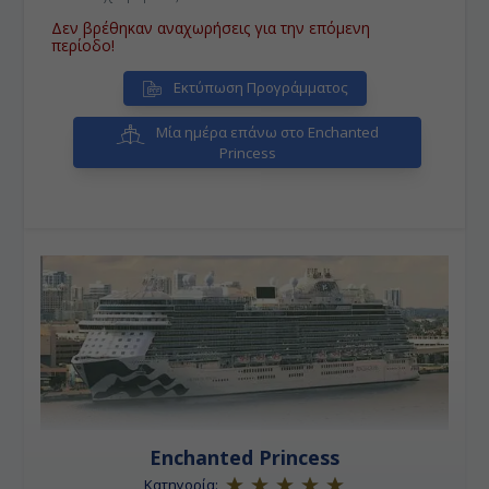
οποίος ενώνεται με μια μικρή λωρίδα στεριάς και
δρόμο με την ηπειρωτική περιοχή στον Κόλπο του
Δεν βρέθηκαν αναχωρήσεις για την επόμενη
Κάδιθ, ο οποίος βλέπει τον Ατλαντικό ωκεανό.
περίοδο!
• Λισαβόνα:
Με δυτικοευρωπαική στην εμφάνιση &
μεσογειακή στην ψυχή, με μια αύρα γλυκιάς
Εκτύπωση Προγράμματος
μελαγχολίας όταν ο Ατλαντικός συννεφιάζει,
χτισμένη πάνω σε 7 λόφους.
• Βίγκο:
Το μεγαλύτερο αλιευτικό λιμάνι στον
Μία ημέρα επάνω στο Enchanted
κόσμο, με πολλά στενά δρομάκια και μεγαλειώδη
Princess
μνημεία.
• Σαουθάμπτον (Λονδίνο):
H πόλη είναι γνωστή
για το Πανεπιστήμιο του Σαουθάμπτον, την
ποδοσφαιρική της ομάδα, Σαουθάμπτον ΦΚ, και την
πλούσια ναυτική της παράδοση, αλλά κυρίως επειδή
ήταν το λιμάνι από όπου αναχώρησε ο Τιτανικός.
Enchanted Princess
Κατηγορία: