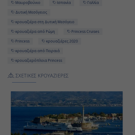
Μαυροβούνιο
Ισπανία
Γαλλία
Εν Πλω
Δυτική Μεσόγειος
-
κρουαζιέρα στη Δυτική Μεσόγειο
-
κρουαζιέρα από Ρώμη
Princess Cruises
Princess
κρουαζιέρες 2020
Ημέρα 12η
κρουαζιέρα από Πειραιά
κρουαζιερόπλοια Princess
Μασσαλία, Γαλλία
08:00
ΣΧΕΤΙΚΕΣ ΚΡΟΥΑΖΙΕΡΕΣ
17:00
Ημέρα 13η
Γένοβα, Ιταλία
07:00