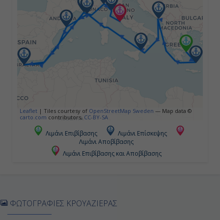
Κότορ, Μαυροβούνιο
07:00
15:00
Ημέρα 5η
Μεσσίνα (Σικελία), Ιταλία
Leaflet
|
Tiles courtesy of
OpenStreetMap Sweden
— Map data ©
carto.com
contributors,
CC-BY-SA
12:00
Λιμάνι Επιβίβασης
Λιμάνι Επίσκεψης
Λιμάνι Αποβίβασης
20:00
Λιμάνι Επιβίβασης και Αποβίβασης
Ημέρα 6η
Εν Πλω
ΦΩΤΟΓΡΑΦΙΕΣ ΚΡΟΥΑΖΙΕΡΑΣ
-