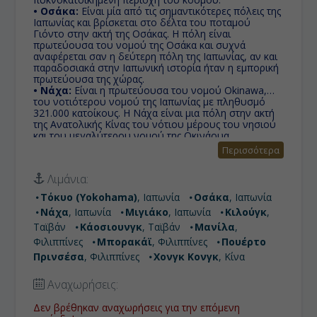
• Οσάκα:
Eίναι μία από τις σημαντικότερες πόλεις της
Ιαπωνίας και βρίσκεται στο δέλτα του ποταμού
Γιόντο στην ακτή της Οσάκας. Η πόλη είναι
πρωτεύουσα του νομού της Οσάκα και συχνά
αναφέρεται σαν η δεύτερη πόλη της Ιαπωνίας, αν και
παραδοσιακά στην Ιαπωνική ιστορία ήταν η εμπορική
πρωτεύουσα της χώρας.
• Νάχα:
Είναι η πρωτεύουσα του νομού Okinawa,
του νοτιότερου νομού της Ιαπωνίας με πληθυσμό
321.000 κατοίκους. Η Νάχα είναι μια πόλη στην ακτή
της Ανατολικής Κίνας του νότιου μέρους του νησιού
και του μεγαλύτερου νομού της Οκινάουα.
• Μιγιάκο:
Είναι το μεγαλύτερο από τα νησιά της
Περισσότερα
Ιαπωνίας. Το Μιγιάκο διαθέτει κοραλλιογενείς
υφάλους, καταπράσινα νερά και ανεπανάληπτα
Λιμάνια:
ηλιοβασιλέματα.
• Κιλούγκ:
Θεωρείται ώς 'παγκόσμια πόλη' και είναι
Τόκυο (Yokohama)
, Ιαπωνία
Οσάκα
, Ιαπωνία
το πολιτικό, οικονομικό, εκπαιδευτικό, και
Νάχα
, Ιαπωνία
Μιγιάκο
, Ιαπωνία
Κιλούγκ
,
πολιτιστικό κέντρο της Ταϊβάν΄.
• Κάοσιουνγκ:
H Πόλη του Καοσιούνγκ, είναι ένας
Ταϊβάν
Κάοσιουνγκ
, Ταϊβάν
Μανίλα
,
από τους πέντε ειδικούς δήμους της Ταϊβάν και είναι
Φιλιππίνες
Μπορακάϊ
, Φιλιππίνες
Πουέρτο
ο μεγαλύτερος δήμος με έκταση 2.947,62 τετραγωνικά
Πρινσέσα
, Φιλιππίνες
Χονγκ Κονγκ
, Κίνα
χιλιόμετρα και δεύτερος πολυπληθέστερος όσον
αφορά τον αστικό πληθυσμό στη χώρα.
• Μανίλα:
Είναι η πρωτεύουσα των Φιλιππινών με
Αναχωρήσεις:
πληθυσμό 11.553.427 κάτοικοι. Βρίσκεται στο νησί
Λουζόν, στα βόρεια του νησιωτικού συμπλέγματος
Δεν βρέθηκαν αναχωρήσεις για την επόμενη
των Φιλιππίνων.