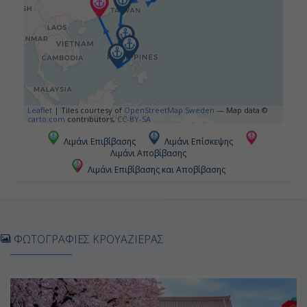
-
-
Ημέρα 5η
Νάχα, Ιαπωνία
Leaflet
|
Tiles courtesy of
OpenStreetMap Sweden
— Map data ©
carto.com
contributors,
CC-BY-SA
08:00
Λιμάνι Επιβίβασης
Λιμάνι Επίσκεψης
Λιμάνι Αποβίβασης
18:00
Λιμάνι Επιβίβασης και Αποβίβασης
Ημέρα 6η
Μιγιάκο, Ιαπωνία
ΦΩΤΟΓΡΑΦΙΕΣ ΚΡΟΥΑΖΙΕΡΑΣ
08:00
16:00