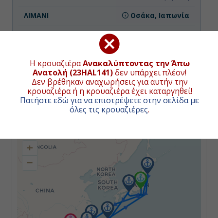
Οσάκα, Ιαπωνία
16:00
Διακτέρευση
Η κρουαζιέρα
Ανακαλύπτοντας την Άπω
Ανατολή (23HAL141)
δεν υπάρχει πλέον!
Δεν βρέθηκαν αναχωρήσεις για αυτήν την
Ημέρα 3η
κρουαζιέρα ή η κρουαζιέρα έχει καταργηθεί!
Πατήστε εδώ για να επιστρέψετε στην σελίδα με
Οσάκα, Ιαπωνία
ΧΑΡΤΗΣ ΚΡΟΥΑΖΙΕΡΑΣ
όλες τις κρουαζιέρες
.
-
+
17:00
−
Ημέρα 4η
Εν Πλω