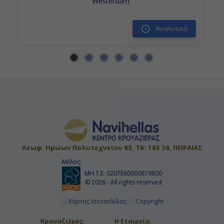
Westerdam
Ημέρα 14η
Αναλυτικά
Εν Πλω
-
-
Ημέρα 15η
Χονγκ Κονγκ, Κίνα
Λεωφ. Ηρώων Πολυτεχνείου 83, ΤΚ: 185 36, ΠΕΙΡΑΙΑΣ
06:30
Μέλος:
Αποβίβαση
ΜΗ.Τ.Ε. 0207Ε60000819800
© 2026 - All rights reserved
Χάρτης Ιστοσελίδας
Copyright
Κρουαζιέρες:
Η Εταιρεία: