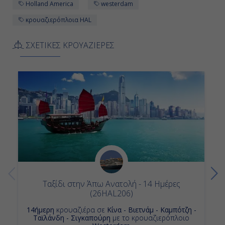
Holland America
westerdam
15:00
κρουαζιερόπλοια HAL
ΣΧΕΤΙΚΕΣ ΚΡΟΥΑΖΙΕΡΕΣ
Ημέρα 12η
Πουέρτο Πρινσέσα, Φιλιππίνες
08:00
18:00
Ημέρα 13η
Εν Πλω
Ταξίδι στην Άπω Ανατολή - 14 Ημέρες
-
(26HAL206)
-
14ήμερη
κρουαζιέρα σε
Κίνα - Βιετνάμ - Καμπότζη -
Ταϊλάνδη - Σιγκαπούρη
με το κρουαζιερόπλοιο