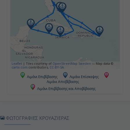
10:00
18:00
Ημέρα 5η
Μοντέγκο Μπέϊ, Τζαμάικα
09:00
Leaflet
|
Tiles courtesy of
OpenStreetMap Sweden
— Map data ©
carto.com
contributors,
CC-BY-SA
18:00
Λιμάνι Επιβίβασης
Λιμάνι Επίσκεψης
Λιμάνι Αποβίβασης
Λιμάνι Επιβίβασης και Αποβίβασης
Ημέρα 6η
Εν Πλω
-
ΦΩΤΟΓΡΑΦΙΕΣ ΚΡΟΥΑΖΙΕΡΑΣ
-