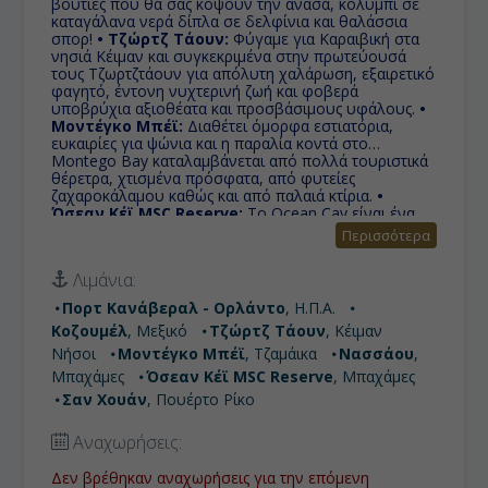
βουτιές που θα σας κόψουν την ανάσα, κολύμπι σε
καταγάλανα νερά δίπλα σε δελφίνια και θαλάσσια
σπορ!
• Τζώρτζ Τάουν:
Φύγαμε για Καραιβική στα
νησιά Κέιμαν και συγκεκριμένα στην πρωτεύουσά
τους Τζωρτζτάουν για απόλυτη χαλάρωση, εξαιρετικό
φαγητό, έντονη νυχτερινή ζωή και φοβερά
υποβρύχια αξιοθέατα και προσβάσιμους υφάλους.
•
Μοντέγκο Μπέϊ:
Διαθέτει όμορφα εστιατόρια,
ευκαιρίες για ψώνια και η παραλία κοντά στο
Montego Bay καταλαμβάνεται από πολλά τουριστικά
θέρετρα, χτισμένα πρόσφατα, από φυτείες
ζαχαροκάλαμου καθώς και από παλαιά κτίρια.
•
Όσεαν Κέϊ MSC Reserve:
Το Ocean Cay είναι ένα
νησί στις Μπαχάμες, το οποίο βρίσκεται στην
Περισσότερα
περιοχή Bimini. Είναι τεχνητό νησί, το οποίο χτίστηκε
στα τέλη της δεκαετίας του 1960 μέχρι τις αρχές της
Λιμάνια:
δεκαετίας του 1970 και χρησιμοποιήθηκε ως
βιομηχανικός χώρος εκχύλισης άμμου. Η προβλήτα
Πορτ Κανάβεραλ - Ορλάντο
, Η.Π.Α.
ανακατασκευάστηκε ως ιδιωτικό νησί, για να
Κοζουμέλ
, Μεξικό
Τζώρτζ Τάουν
, Κέιμαν
χρησιμοποιηθεί από τις κρουαζιέρες MSC.
• Σαν
Χουάν:
Είναι η πρωτεύουσα του Πουέρτο Ρίκο, ένας
Νήσοι
Μοντέγκο Μπέϊ
, Τζαμάικα
Νασσάου
,
αγαπημένος προορισμός που προσφέρει όμορφα
Μπαχάμες
Όσεαν Κέϊ MSC Reserve
, Μπαχάμες
αξιοθέατα, ποιοτική νυχτερινή ζωή, καλή αγορά για
Σαν Χουάν
, Πουέρτο Ρίκο
ψώνια, αξιόλογη τοπική κουζίνα και μια κουλτούρα
που θα σας κερδίσει από την πρώτη στιγμή.
•
Νασσάου:
Το νησί μπορεί να υπερηφανεύεται για τα
Αναχωρήσεις:
θέρετρα, ξενοδοχεία, εστιατόρια, καταστήματα,
νυχτερινή ζωή, ένα γήπεδο γκολφ, ένα ενυδρείο και
Δεν βρέθηκαν αναχωρήσεις για την επόμενη