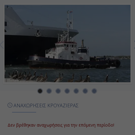
Ημέρα 7η
Νασσάου, Μπαχάμες
08:00
16:00
Ημέρα 8η
Πορτ Κανάβεραλ - Ορλάντο, Η.Π.Α.
07:00
ΑΝΑΧΩΡΗΣΕΙΣ ΚΡΟΥΑΖΙΕΡΑΣ
17:00
Δεν βρέθηκαν αναχωρήσεις για την επόμενη περίοδο!
Ημέρα 9η