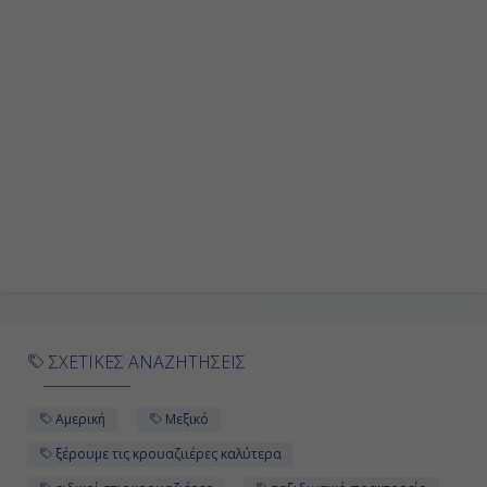
Όσεαν Κέϊ MSC Reserve, Μπαχάμες
08:00
22:00
Ημέρα 10η
Εν Πλω
-
-
ΣΧΕΤΙΚΕΣ ΑΝΑΖΗΤΗΣΕΙΣ
Ημέρα 11η
Αμερική
Μεξικό
Εν Πλω
ξέρουμε τις κρουαζιιέρες καλύτερα