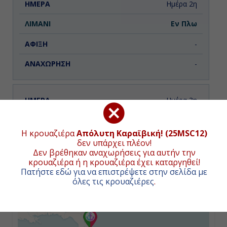
Ημέρα 2η
Εν Πλω
-
-
Ημέρα 3η
Κοζουμέλ, Μεξικό
ΧΑΡΤΗΣ ΚΡΟΥΑΖΙΕΡΑΣ
Η κρουαζιέρα
Απόλυτη Καραϊβική! (25MSC12)
08:00
δεν υπάρχει πλέον!
Συνολική απόσταση κρουαζιέρας:
4142
ναυτικά μίλια
Δεν βρέθηκαν αναχωρήσεις για αυτήν την
(7671χλμ.)
17:00
κρουαζιέρα ή η κρουαζιέρα έχει καταργηθεί!
Πατήστε εδώ για να επιστρέψετε στην σελίδα με
+
όλες τις κρουαζιέρες
.
−
Ημέρα 4η
Τζώρτζ Τάουν, Κέιμαν Νήσοι