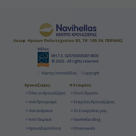
Κρουαζιερες MSC Grandiosa
Κρουαζιερα Δεκεμβριος
Κρουαζιερα 14 ημερες
Κρουαζιερες Πουερτο Ρικο
Κρουαζιερα Κοζουμελ
Κρουαζιερες Μεξικο
Κρουαζιερες Κειμαν Νησοι
Κρουαζιερα Κειμαν Νησοι
Κρουαζιερα Η Π Α
Λεωφ. Ηρώων Πολυτεχνείου 83, ΤΚ: 185 36, ΠΕΙΡΑΙΑΣ
Κρουαζιερα Μοντεγκο Μπεϊ
Μέλος:
ΜΗ.Τ.Ε. 0207Ε60000819800
Κρουαζιερες Καραϊβικη και Κουβα
© 2026 - All rights reserved
Κρουαζιερες Τζωρτζ Ταουν
Χάρτης Ιστοσελίδας
Copyright
Κρουαζιερα Μπαχαμες
Κρουαζιερες Απριλιος
Κρουαζιέρες:
Η Εταιρεία:
Κρουαζιερες Νασσαου
Όλες οι Κρουαζιέρες
Ποιοί Είμαστε
Ανά Προορισμό
Εταιρείες Κρουαζιέρας
Ανά Διάρκεια
Οι Συνεργάτες μας
Από Πειραιά
Navihellas Blog
Κρουαζιερόπλοια
Επικοινωνία