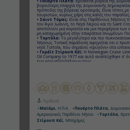
• Πουέρτο Πλάτα:
Βρίσκεται βόρεια της Δομινικ
βορειότερη επαρχία της Δομινικανής Δημοκρατίας
πρόποδες της βόρειας οροσειράς. Είναι τόπος 
τουριστών, κυρίως χάρη στις καλές του παραλίες
• Σαιντ Τόμας:
Είναι στις Παρθένους Νήσους τη
τον Άγιο Ιωάννη, το Νησί Νερού και το Saint Cro
αποτελούν μια κομητεία και μια περιφέρεια τω
μη καταχωρημένη στην επικράτεια Ηνωμένων Πολ
• Τορτόλα:
Το μεγαλύτερο και πιο πυκνοκατοικ
Νήσους. Τοπική παράδοση αφηγείται οτι ο Χρι
νησί Tortola, που σημαίνει «τρυγόνι» στα ισπανι
• Γκρέϊτ Στίρουπ Κέϊ:
Η Norwegian Cruise Line
Oil Company το 1977 και αυτό αναπτύχθηκε σ' έν
των κρουαζιερόπλοιων τους.
Λιμάνια:
Μαϊάμι
, Η.Π.Α.
Πουέρτο Πλάτα
, Δομινικα
Αμερικανικές Παρθένοι Νήσοι
Τορτόλα
, Βρε
Στίρουπ Κέϊ
, Μπαχάμες