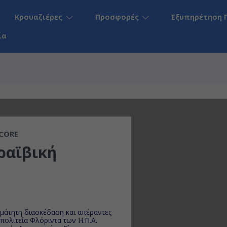
Κρουαζιέρες
Προσφορές
Εξυπηρέτηση 
ία
CORE
ραϊβική
μάτητη διασκέδαση και απέραντες
ατε στο Μαϊάμι, πόλη στην πολιτεία Φλόριντα των Η.Π.Α.