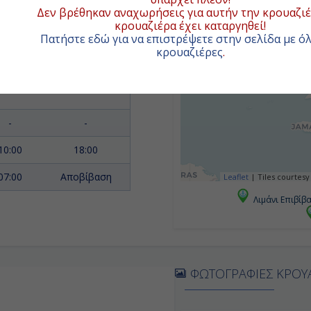
Δεν βρέθηκαν αναχωρήσεις για αυτήν την κρουαζιέ
07:00
15:00
κρουαζιέρα έχει καταργηθεί!
Πατήστε εδώ για να επιστρέψετε στην σελίδα με όλ
κρουαζιέρες
.
09:30
18:00
06:45
14:00
-
-
10:00
18:00
07:00
Αποβίβαση
Leaflet
|
Tiles courtesy
Λιμάνι Επιβίβ
ΦΩΤΟΓΡΑΦΙΕΣ ΚΡΟΥ