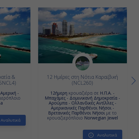
ατία &
12 Ημέρες στη Νότια Καραϊβική
25NCL4)
(NCL260)
ε
Αμερική -
12ήμερη
κρουαζιέρα σε
Η.Π.Α. -
ιερόπλοιο
Μπαχάμες - Δομινικανή Δημοκρατία -
ua
Αρούμπα - Ολλανδικές Αντίλλες -
Αμερικανικές Παρθένοι Νήσοι -
Βρετανικές Παρθένοι Νήσοι
με το
κρουαζιερόπλοιο
Norwegian Jewel
Αναλυτικά
Αναλυτικά