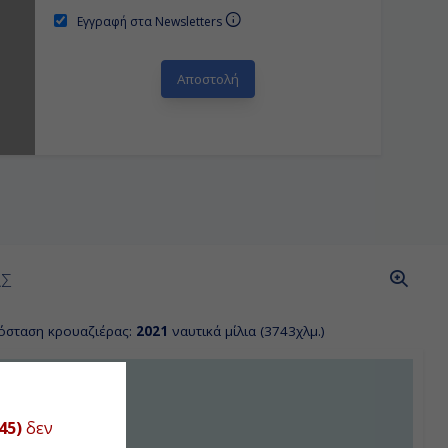
Εγγραφή στα Newsletters
ΑΣ
όσταση κρουαζιέρας:
2021
ναυτικά μίλια (3743χλμ.)
45)
δεν