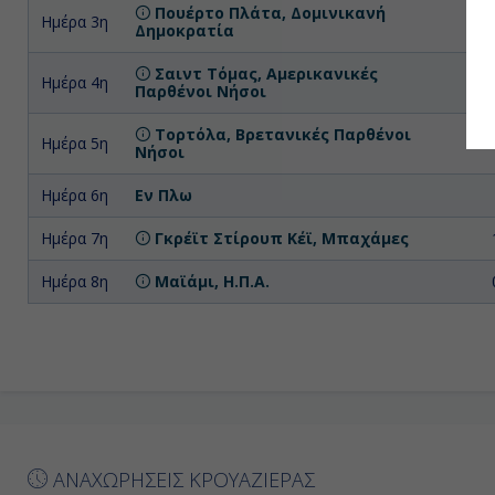
Πουέρτο Πλάτα, Δομινικανή
Ημέρα 3η
Δημοκρατία
Σαιντ Τόμας, Αμερικανικές
Ημέρα 4η
Παρθένοι Νήσοι
Τορτόλα, Βρετανικές Παρθένοι
Ημέρα 5η
Νήσοι
Ημέρα 6η
Εν Πλω
Ημέρα 7η
Γκρέϊτ Στίρουπ Κέϊ, Μπαχάμες
Ημέρα 8η
Μαϊάμι, Η.Π.Α.
ΑΝΑΧΩΡΗΣΕΙΣ ΚΡΟΥΑΖΙΕΡΑΣ