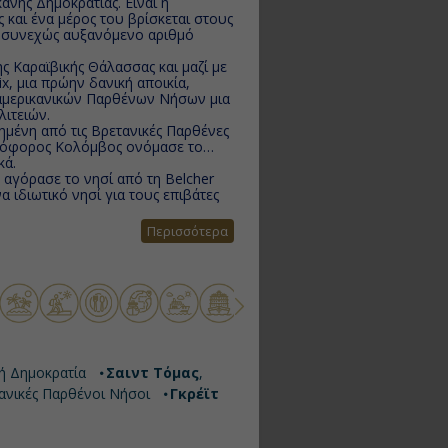
ανής Δημοκρατίας. Είναι η
 και ένα μέρος του βρίσκεται στους
με συνεχώς αυξανόμενο αριθμό
.
ς Καραϊβικής Θάλασσας και μαζί με
ix, μια πρώην δανική αποικία,
ν αμερικανικών Παρθένων Νήσων μια
ιτειών.
ημένη από τις Βρετανικές Παρθένες
στόφορος Κολόμβος ονόμασε το
κά.
 αγόρασε το νησί από τη Belcher
α ιδιωτικό νησί για τους επιβάτες
Περισσότερα
νή Δημοκρατία
Σαιντ Τόμας
,
τανικές Παρθένοι Νήσοι
Γκρέϊτ