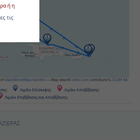
ρα ή η
ες τις
 of
OpenStreetMap Sweden
— Map data ©
carto.com
contributors,
CC-BY-SA
ασης
Λιμάνι Επίσκεψης
Λιμάνι Αποβίβασης
Λιμάνι Επιβίβασης και Αποβίβασης
ΑΖΙΕΡΑΣ