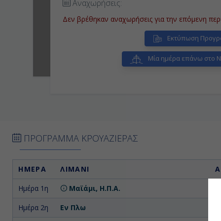
Αναχωρήσεις:
Δεν βρέθηκαν αναχωρήσεις για την επόμενη περ
Εκτύπωση Προγρ
Μία ημέρα επάνω στο N
ΠΡΟΓΡΑΜΜΑ ΚΡΟΥΑΖΙΕΡΑΣ
ΗΜΕΡΑ
ΛΙΜΑΝΙ
Α
Ημέρα 1η
Μαϊάμι, Η.Π.Α.
Επ
Ημέρα 2η
Εν Πλω