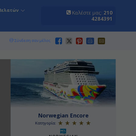
Πελατών
Καλέστε μας:
210
4284391
Σύνδεση σαν μέλος
Norwegian Encore
Κατηγορία: