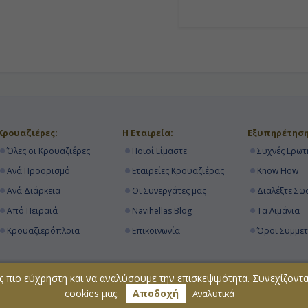
Κρουαζιερα Η Π Α
ες Παρθενοι Νησοι
ες Μπαχαμες
Κρουαζιέρες:
Η Εταιρεία:
Εξυπηρέτηση
Όλες οι Κρουαζιέρες
Ποιοί Είμαστε
Συχνές Ερωτ
Ανά Προορισμό
Εταιρείες Κρουαζιέρας
Know How
Α
Ανά Διάρκεια
Οι Συνεργάτες μας
Διαλέξτε Σω
Από Πειραιά
Navihellas Blog
Τα Λιμάνια
ιος
Κρουαζιερόπλοια
Επικοινωνία
Όροι Συμμε
ς πιο εύχρηστη και να αναλύσουμε την επισκεψιμότητα. Συνεχίζοντ
μένου της ιστοσελίδας με οιανδήποτε τρόπο και μέσο. Για περισσότερες 
cookies μας.
Αποδοχή
Αναλυτικά