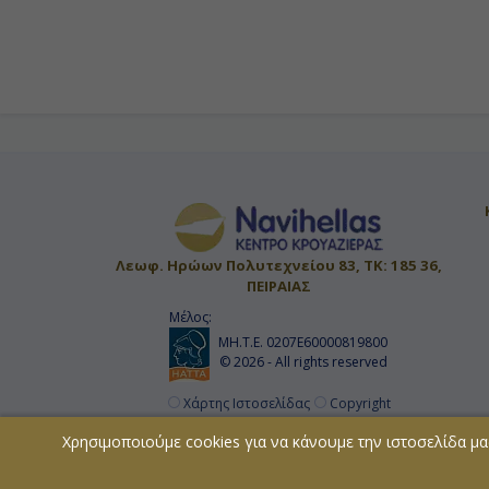
Κρουαζιερες απο Μαϊαμι
Κρουαζιερα Φεβρουαριος
Κρουαζιερα Πουερτο Πλατα
Κρουαζιερα Μαρτιος
Κρουαζιερα Τορτολα
Κρουαζιερα Μπαχαμες
Κρουαζιερες Πουερτο Πλατα
Κρουαζιερες Βρετανικ
Κρουαζιερα Ιανουαριος
Κρουαζιερες Μαρτιος
Κρουαζιερα Βρετανικες Παρθενοι Νησοι
Κρουαζιερ
Κρουαζιερα Δεκεμβριος
Κρουαζιερα 7 ημερες
Λεωφ. Ηρώων Πολυτεχνείου 83, ΤΚ: 185 36,
Κρουαζιερα Καραϊβικη και Κουβα
Κρουαζιερες Η Π 
ΠΕΙΡΑΙΑΣ
Κρουαζιερα απο Μαϊαμι
Κρουαζιερες Ιανουαριος
Μέλος:
ΜΗ.Τ.Ε. 0207Ε60000819800
Κρουαζιερες Καραϊβικη και Κουβα
Κρουαζιερα Απριλ
© 2026 - All rights reserved
Χάρτης Ιστοσελίδας
Copyright
Χρησιμοποιούμε cookies για να κάνουμε την ιστοσελίδα μα
Απαγορεύεται η αναπαραγωγή του περιεχο