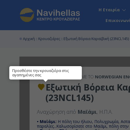
Η Εταιρία
Επικοινων
Αρχική
::
Κρουαζιέρες
:: Εξωτική Βόρεια Καραϊβική (23NCL145)
Προσθέστε την κρουαζιέρα στις
αγαπημένες σας
7ΉΜΕΡΗ
ΚΡΟΥΑΖΙΕΡΑ ΜΕ ΤΟ
NORWEGIAN EN
Εξωτική Βόρεια Κα
(23NCL145)
Αναχώρηση από
Μαϊάμι
, Η.Π.Α.
• Μαϊάμι:
Η πόλη του ήλιου, Πολυχρωμία, Αστα
παραλίες...Καλωσορίσ