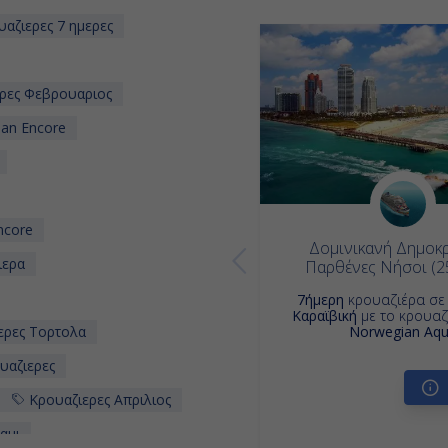
αζιερες 7 ημερες
ρες Φεβρουαριος
an Encore
ncore
Δομινικανή Δημοκρ
ιερα
Παρθένες Νήσοι (
7ήμερη
κρουαζιέρα σ
Καραϊβική
με το κρουαζ
ερες Τορτολα
Norwegian Aq
υαζιερες
Κρουαζιερες Απριλιος
αμι