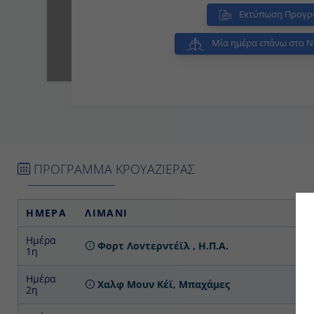
Εκτύπωση Προγρ
Μία ημέρα επάνω στο N
ΠΡΟΓΡΑΜΜΑ ΚΡΟΥΑΖΙΕΡΑΣ
ΗΜΕΡΑ
ΛΙΜΑΝΙ
Α
Ημέρα 1η
Φορτ Λοvτερντέϊλ , Η.Π.Α.
Επ
Ημέρα 2η
Χαλφ Μουν Κέϊ, Μπαχάμες
Ημέρα 3η
Εν Πλω