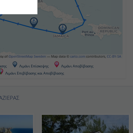
urtesy of
OpenStreetMap Sweden
— Map data ©
carto.com
contributors,
CC-BY-SA
βασης
Λιμάνι Επίσκεψης
Λιμάνι Αποβίβασης
Λιμάνι Επιβίβασης και Αποβίβασης
ΥΑΖΙΕΡΑΣ