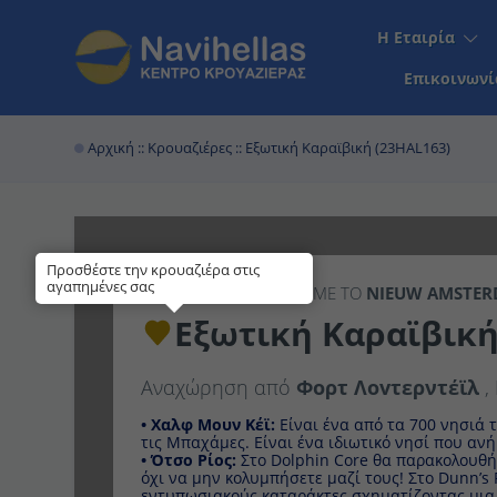
Η Εταιρία
Επικοινωνί
Αρχική
::
Κρουαζιέρες
:: Εξωτική Καραϊβική (23HAL163)
Προσθέστε την κρουαζιέρα στις
αγαπημένες σας
7ΉΜΕΡΗ
ΚΡΟΥΑΖΙΕΡΑ ΜΕ ΤΟ
NIEUW AMST
Εξωτική Καραϊβική 
Αναχώρηση από
Φορτ Λοvτερντέϊλ
, Η
• Χαλφ Μουν Κέϊ:
Είναι ένα από τα 700 νησιά του
Μπαχάμες. Είναι ένα ιδιωτικό νησί που ανήκει στην
• Ότσο Ρίος:
Στο Dolphin Core θα παρακολουθήσετε
μην κολυμπήσετε μαζί τους! Στο Dunn’s River Fall
καταράκτες σχηματίζοντας μια ανθρώπινη αλυσίδα 