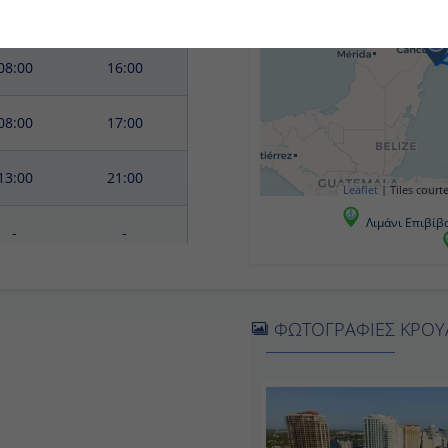
08:00
16:00
08:00
17:00
13:00
21:00
-
-
07:00
Αποβίβαση
Leaflet
|
Tiles co
Λιμάνι Επιβί
ΦΩΤΟΓΡΑΦΙΕΣ ΚΡΟ