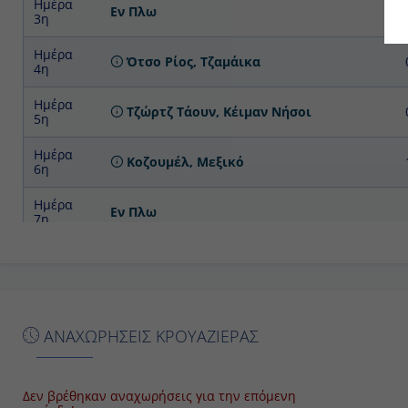
Ημέρα 4η
Ότσο Ρίος, Τζαμάικα
Ημέρα 5η
Τζώρτζ Τάουν, Κέιμαν Νήσοι
Ημέρα 6η
Κοζουμέλ, Μεξικό
Ημέρα 7η
Εν Πλω
Ημέρα 8η
Φορτ Λοvτερντέϊλ , Η.Π.Α.
ΑΝΑΧΩΡΗΣΕΙΣ ΚΡΟΥΑΖΙΕΡΑΣ
Δεν βρέθηκαν αναχωρήσεις για την επόμενη