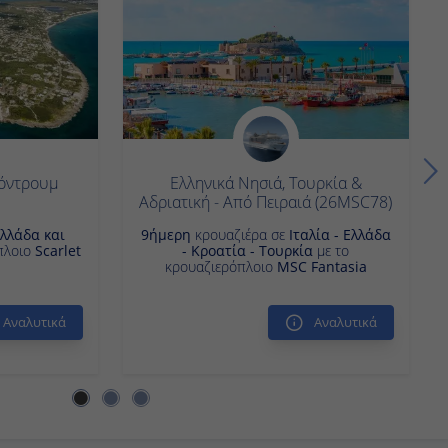
όντρουμ
Ελληνικά Νησιά, Τουρκία &
Αδριατική - Από Πειραιά (26MSC78)
λλάδα και
9ήμερη
κρουαζιέρα σε
Ιταλία - Ελλάδα -
πλοιο
Scarlet
Κροατία - Τουρκία
με το
κρουαζιερόπλοιο
MSC Fantasia
Αναλυτικά
Αναλυτικά