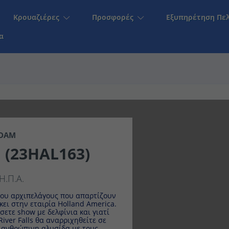
Κρουαζιέρες
Προσφορές
Εξυπηρέτηση Πελα
α
ERDAM
(23HAL163)
.Π.Α.
 αρχιπελάγους που απαρτίζουν τις
 εταιρία Holland America.
 show με δελφίνια και γιατί όχι να
s θα αναρριχηθείτε σε εντυπωσιακούς
με τους άλλους επισκέπτες.