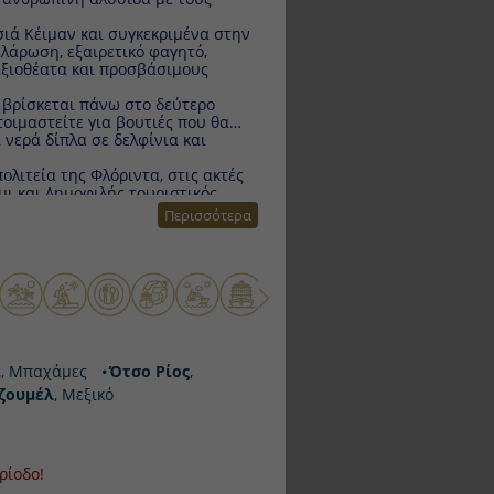
Κέιμαν και συγκεκριμένα στην
ση, εξαιρετικό φαγητό, έντονη
αι προσβάσιμους υφάλους.
σκεται πάνω στο δεύτερο μεγαλύτερο
 βουτιές που θα σας κόψουν την
ίνια και θαλάσσια σπορ!
ία της Φλόριντα, στις ακτές του
ημοφιλής τουριστικός προορισμός.
Περισσότερα
Μπαχάμες
Ότσο Ρίος
, Τζαμάικα
δο!