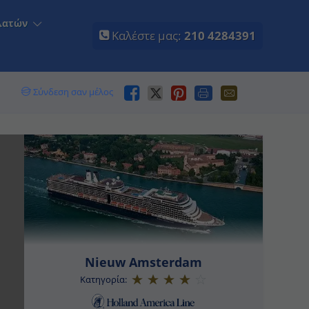
τών
Καλέστε μας:
210 4284391
Σύνδεση σαν μέλος
Nieuw Amsterdam
Κατηγορία: