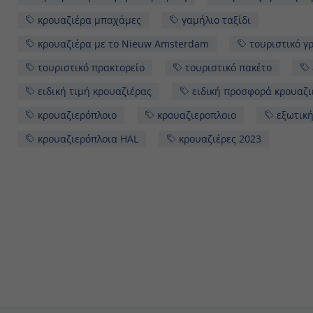
Αρούμπα κρουαζιερα καραιβική
κρουαζιέρα καραϊβική
κρουαζιέρα μπαχάμες
γαμήλιο ταξίδι
κρουαζιέ
τουριστικό γραφείο
τουριστικό πρακτορείο
του
εν πλω
ειδική τιμή κρουαζιέρας
ειδική προσφ
κρουαζιερόπλοιο
κρουαζιεροπλοιο
εξωτική κρ
κρουαζιερόπλοια HAL
κρουαζιέρες 2023