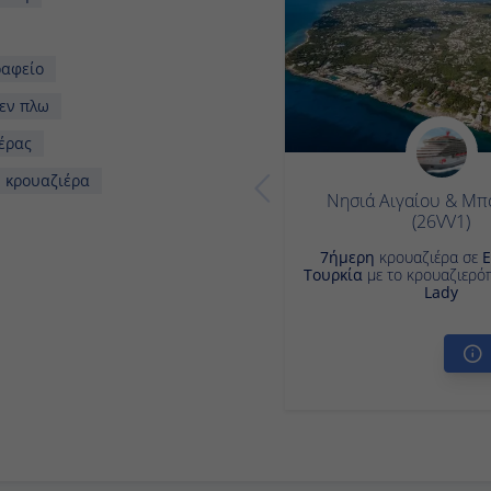
ρα με το Nieuw Amsterdam
ριστικό πακέτο
ορά κρουαζιέρας
ουαζιέρα
Νησιά Αιγαίου & Μπ
(26VV1)
7ήμερη
κρουαζιέρα σε
Ε
Τουρκία
με το κρουαζιερό
Lady