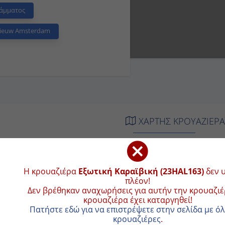
άμματος
ieuw Amsterdam
ΧΑΡΤΗΣ ΚΡΟΥΑΖΙΕ
ΦΙΞΗ
ΑΝΑΧΩΡΗΣΗ
+
Η κρουαζιέρα
Εξωτική Καραϊβική (23HAL163)
δεν υπάρχ
ιβίβαση
15:00
−
Δεν βρέθηκαν αναχωρήσεις για αυτήν την κρουαζιέρα ή η 
έχει καταργηθεί!
10:00
18:00
Πατήστε εδώ για να επιστρέψετε στην σελίδα με όλες τις κρ
-
-