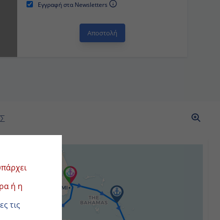
Εγγραφή στα Newsletters
ΡΑΣ
ει πλέον!
κρουαζιέρα
ουαζιέρες
.