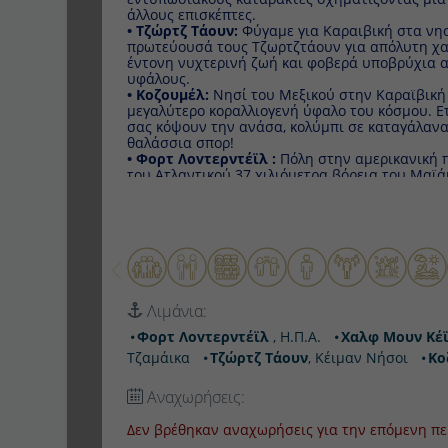
• Τζώρτζ Τάουν:
Φύγαμε για Καραιβική στα νησιά 
πρωτεύουσά τους Τζωρτζτάουν για απόλυτη χαλάρω
νυχτερινή ζωή και φοβερά υποβρύχια αξιοθέατα κ
• Κοζουμέλ:
Νησί του Μεξικού στην Καραϊβική βρί
κοραλλιογενή ύφαλο του κόσμου. Ετοιμαστείτε για
ανάσα, κολύμπι σε καταγάλανα νερά δίπλα σε δελφ
• Φορτ Λοvτερντέϊλ :
Πόλη στην αμερικανική πολιτε
Ατλαντικού 37 χιλιόμετρα βόρεια του Μαϊάμι και Δ
Λιμάνια:
Φορτ Λοvτερντέϊλ
, Η.Π.Α.
Χαλφ Μουν Κέϊ
, 
Τζώρτζ Τάουν
, Κέιμαν Νήσοι
Κοζουμέλ
, Μεξικό
Αναχωρήσεις:
Δεν βρέθηκαν αναχωρήσεις για την επόμενη περίο