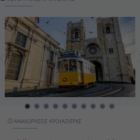
07:00
18:00
Ημέρα 7η
Μασσαλία, Γαλλία
08:00
18:00
Ημέρα 8η
Βιλφράνς, Γαλλία
07:00
ΑΝΑΧΩΡΗΣΕΙΣ ΚΡΟΥΑΖΙΕΡΑΣ
18:00