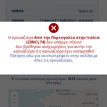
Ημέρα 2η
Καντίζ ( Σεβίλλη ), Ισπανία
11:00
Η κρουαζιέρα
Από την Πορτογαλία στην Ιταλία
21:00
(23NCL74)
δεν υπάρχει πλέον!
Δεν βρέθηκαν αναχωρήσεις για αυτήν την
κρουαζιέρα ή η κρουαζιέρα έχει καταργηθεί!
Πατήστε εδώ για να επιστρέψετε στην σελίδα με
Ημέρα 3η
όλες τις κρουαζιέρες
.
Μάλαγα, Ισπανία
ΧΑΡΤΗΣ ΚΡΟΥΑΖΙΕΡΑΣ
08:00
Συνολική απόσταση κρουαζιέρας:
1573
ναυτικά μίλια
(2914χλμ.)
17:00
+
−
Ημέρα 4η