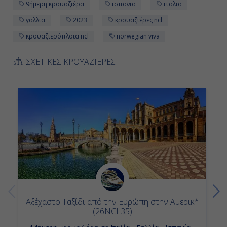
9ήμερη κρουαζιέρα
ισπανια
ιταλια
γαλλια
2023
κρουαζιέρες ncl
κρουαζιερόπλοια ncl
norwegian viva
ΣΧΕΤΙΚΕΣ ΚΡΟΥΑΖΙΕΡΕΣ
Αξέχαστο Ταξίδι από την Ευρώπη στην Αμερική
(26NCL35)