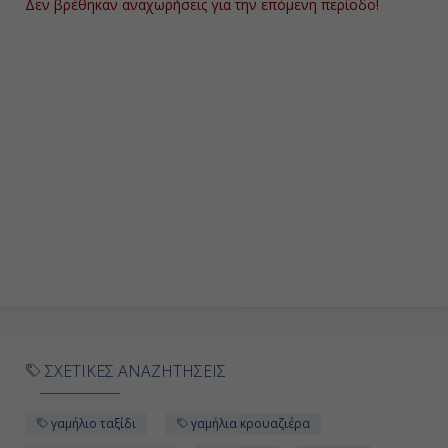
Δεν βρέθηκαν αναχωρήσεις για την επόμενη περίοδο!
Ημέρα 9η
Λιβόρνο (Φλωρεντία & Πίζα), Ιταλία
06:00
19:00
Ημέρα 10η
Τσιβιταβέκια - Ρώμη, Ιταλία
06:00
Αποβίβαση
ΣΧΕΤΙΚΕΣ ΑΝΑΖΗΤΗΣΕΙΣ
γαμήλιο ταξίδι
γαμήλια κρουαζιέρα