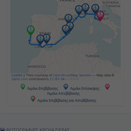
Ίμπιζα (Βαλεαρίδες), Ισπανία
13:30
22:00
Ημέρα 5η
Πάλμα Μαγιόρκα ( Βαλεαρίδες ),
Ισπανία
Leaflet
|
Tiles courtesy of
OpenStreetMap Sweden
— Map data ©
08:00
carto.com
contributors,
CC-BY-SA
19:00
Λιμάνι Επιβίβασης
Λιμάνι Επίσκεψης
Λιμάνι Αποβίβασης
Λιμάνι Επιβίβασης και Αποβίβασης
Ημέρα 6η
Βαρκελώνη, Ισπανία
ΦΩΤΟΓΡΑΦΙΕΣ ΚΡΟΥΑΖΙΕΡΑΣ