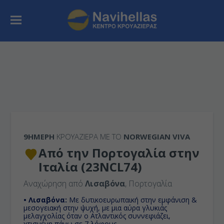
9ΉΜΕΡΗ
ΚΡΟΥΑΖΙΕΡΑ ΜΕ ΤΟ
NORWEGIAN VIVA
Από την Πορτογαλία στην
Ιταλία (23NCL74)
Αναχώρηση από
Λισαβόνα
, Πορτογαλία
• Λισαβόνα:
Με δυτικοευρωπαική στην εμφάνιση &
μεσογειακή στην ψυχή, με μια αύρα γλυκιάς
μελαγχολίας όταν ο Ατλαντικός συννεφιάζει,
χτισμένη πάνω σε 7 λόφους.