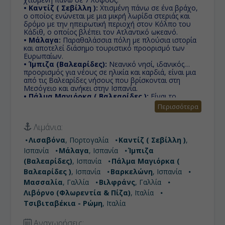
• Καντίζ ( Σεβίλλη ):
Χτισμένη πάνω σε ένα βράχο,
ο οποίος ενώνεται με μια μικρή λωρίδα στεριάς και
δρόμο με την ηπειρωτική περιοχή στον Κόλπο του
Κάδιθ, ο οποίος βλέπει τον Ατλαντικό ωκεανό.
• Μάλαγα:
Παραθαλάσσια πόλη με πλούσια ιστορία
και αποτελεί διάσημο τουριστικό προορισμό των
Ευρωπαίων.
• Ίμπιζα (Βαλεαρίδες):
Nεανικό νησί, ιδανικός
προορισμός για νέους σε ηλικία και καρδιά, είναι μια
από τις Βαλεαρίδες νήσους που βρίσκονται στη
Μεσόγειο και ανήκει στην Ισπανία.
• Πάλμα Μαγιόρκα ( Βαλεαρίδες ):
Είναι το
μεγαλύτερο νησί των Βαλεαρίδων, μιας αυτόνομης
Περισσότερα
κοινότητας της Ισπανίας. Η Πάλμα Ντε Μαγιόρκα είναι
η πρωτεύουσα του νησιού, ή όπως την γνωρίζουν οι
Λιμάνια:
κάτοικοι του υπόλοιπου νησιού Ciutat, δηλαδή πόλη
στα καταλανικά, παρόμοιο του συνηθισμένου
Λισαβόνα
, Πορτογαλία
Καντίζ ( Σεβίλλη )
,
χαρακτηρισμού στα ελληνικά νησιά 'χώρα'.
Ισπανία
Μάλαγα
, Ισπανία
Ίμπιζα
• Βαρκελώνη:
Πρωτεύουσα της Καταλωνίας, που τα
έχει όλα και είναι από τους πιο δημοφιλείς
(Βαλεαρίδες)
, Ισπανία
Πάλμα Μαγιόρκα (
προορισμούς στην Ευρώπη.
Βαλεαρίδες )
, Ισπανία
Βαρκελώνη
, Ισπανία
• Μασσαλία:
Με άρωμα Ιστορίας και
Μασσαλία
, Γαλλία
Βιλφράνς
, Γαλλία
κοσμοπολιτισμό γαλλικού Νότου, ένα σταυροδρόμι
πολιτισμών και πληθυσμών, χάρη στο πασίγνωστο
Λιβόρνο (Φλωρεντία & Πίζα)
, Ιταλία
λιμάνι της, είναι και η παλιότερη πόλη της Γαλλίας, με
Τσιβιταβέκια - Ρώμη
, Ιταλία
δυνατή ιστορία 26 αιώνων.
• Βιλφράνς:
Καλωσορίσατε στην αινιγματική
Αναχωρήσεις:
Βιλφράνς, μια πόλη που αποτελεί το σημείο