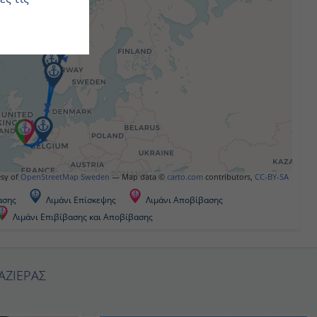
urtesy of
OpenStreetMap Sweden
— Map data ©
carto.com
contributors,
CC-BY-SA
βασης
Λιμάνι Επίσκεψης
Λιμάνι Αποβίβασης
Λιμάνι Επιβίβασης και Αποβίβασης
ΥΑΖΙΕΡΑΣ