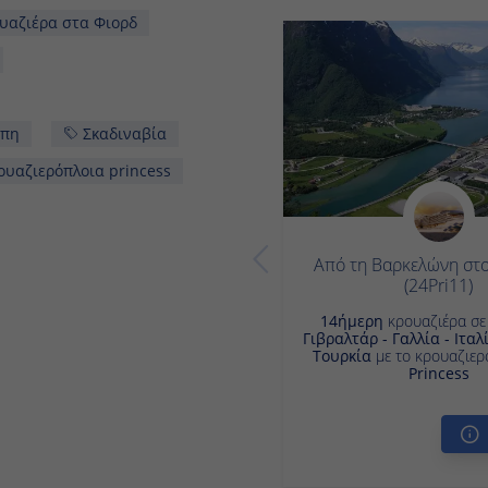
16ήμερη κρουζιέρα
cess
cess
rincess cruises 2024
Από τη Βαρκελώνη στο
(24Pri11)
14ήμερη
κρουαζιέρα σ
Γιβραλτάρ - Γαλλία - Ιταλί
Τουρκία
με το κρουαζιερ
Princess