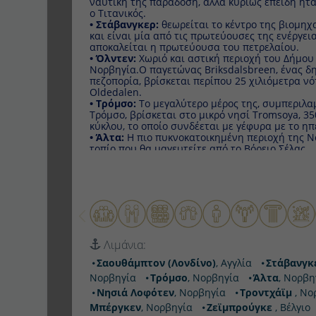
μία από τις πρωτεύουσες της ενέργειας της Ευρώπ
πρωτεύουσα του πετρελαίου.
• Όλντεν:
Χωριό και αστική περιοχή του Δήμου Στ
Νορβηγία.Ο παγετώνας Briksdalsbreen, ένας δημο
βρίσκεται περίπου 25 χιλιόμετρα νότια, στο τέλος 
• Τρόμσο:
Το μεγαλύτερο μέρος της, συμπεριλαμβ
βρίσκεται στο μικρό νησί Tromsοya, 350 χιλιόμετρα
οποίο συνδέεται με γέφυρα με το ηπειρωτικό κομμά
• Άλτα:
Η πιο πυκνοκατοικημένη περιοχή της Νορβ
που θα μαγευτείτε από το Βόρειο Σέλας.
• Χόνινγκσβαγκ:
Για να ακαλύψετε πως επιβίωναν
περιοχή, με τα ακραία καιρικά φαινόμενα, θα επισ
• Νησιά Λοφότεν:
Ανήκουν στη Νορβηγία, βρίσκον
δεν είναι καθόλου μουντά, ομιχλώδη, άγρια και με
της γής.
• Τροντχάϊμ :
Είναι νορβηγικό κέντρο της εκπαίδευσ
έρευνας με γνωστά εκπαιδευτικά ιδρύματα όπως τ
Επιστημών και Τεχνολογίας.
• Αντάλσνες:
Εδώ το καλοκαίρι ο ήλιος δεν δύει πο
Λιμάνια:
εικοσιτετράωρο επικρατεί σκοτάδι.
• Μπέργκεν:
Εκεί όπου προορισμός είναι το φυσικ
Σαουθάμπτον (Λονδίνο)
, Αγγλία
Στάβανγκε
μητρόπολη των Φιορδ.
Τρόμσο
, Νορβηγία
Άλτα
, Νορβηγία
Χόνινγ
• Ζεϊμπρούγκε :
Καλωσορίσατε στο Zeebrugge που σ
Λοφότεν
, Νορβηγία
Τροντχάϊμ
, Νορβηγία
Α
χωριό στις ακτές του Βελγίου, ένα υπέροχο παραθ
καφετέριες, μαρίνα και παραλία.
Νορβηγία
Ζεϊμπρούγκε
, Βέλγιο
Αναχωρήσεις: