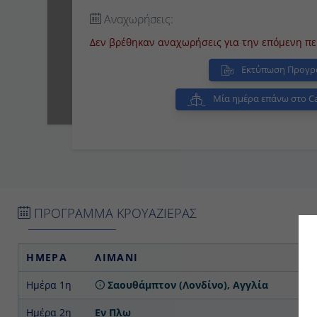
Δεν βρέθηκαν αναχωρήσεις για την επόμενη περίο
Εκτύπωση Προγρ
Μία ημέρα επάνω στο Ca
ΠΡΟΓΡΑΜΜΑ ΚΡΟΥΑΖΙΕΡΑΣ
ΗΜΕΡΑ
ΛΙΜΑΝΙ
Ημέρα 1η
Σαουθάμπτον (Λονδίνο), Αγγλία
Ημέρα 2η
Εν Πλω
Ημέρα 3η
Στάβανγκερ, Νορβηγία