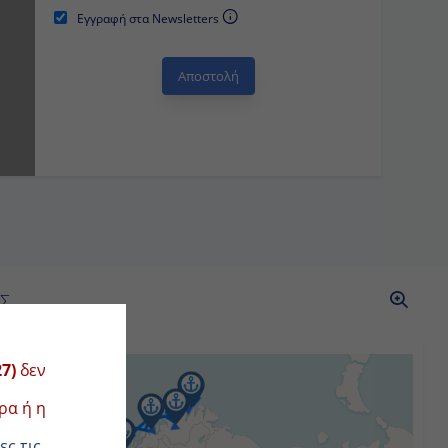
Εγγραφή στα Newsletters
ΡΑΣ
 υπάρχει
κρουαζιέρα
ουαζιέρες
.