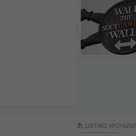
-
-
08:00
18:00
07:00
-
ΣΧΕΤΙΚΕΣ ΚΡΟΥΑΖ
έρα στα Φιορδ