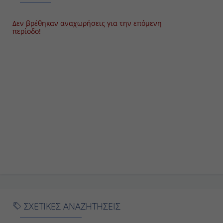
Δεν βρέθηκαν αναχωρήσεις για την επόμενη
Ημέρα 15η
Εν Πλω
περίοδο!
Ημέρα 16η
Ζεϊμπρούγκε , Βέλγιο
Ημέρα 17η
Σαουθάμπτον (Λονδίνο), Αγγλία
ΣΧΕΤΙΚΕΣ ΑΝΑΖΗΤΗΣΕΙΣ
κρουαζιερες
κρουαζιερες σκανδιναβία
κρουαζι