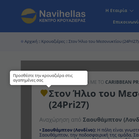
Η Εταιρία
Επικοινωνί
Αρχική
::
Κρουαζιέρες
:: Στον Ήλιο του Μεσονυκτίου (24Pri27)
Προσθέστε την κρουαζιέρα στις
αγαπημένες σας
16ΉΜΕΡΗ
ΚΡΟΥΑΖΙΕΡΑ ΜΕ ΤΟ
CARIBBEAN 
Στον Ήλιο του Μεσον
Αναχώρηση από
Σαουθάμπτον (Λονδί
• Σαουθάμπτον (Λονδίνο):
H πόλη είναι γνωστή γ
Σαουθάμπτον, την ποδοσφαιρική της ομάδα, Σαου
ναυτική της παράδοση, αλλά κυρίως επειδή ήταν 
Τιτανικός.
• Στάβανγκερ:
θεωρείται το κέντρο της βιομηχανία