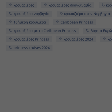
κρουαζιέρα νορβηγία
κρουαζιέρα στην Νορβηγία
Caribbean Princess
κρουαζιέρα με το Caribbean Prin
Βόρεια Ευρώπη
Σκαδιναβία
κρουαζιέρες Prin
κρουαζιέρες 2024
κρουαζιερόπλοια princess
p