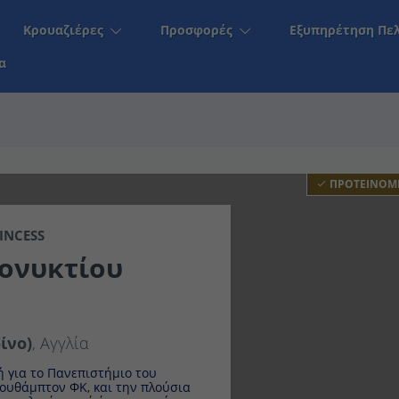
Κρουαζιέρες
Προσφορές
Εξυπηρέτηση Πελα
α
ΠΡΟΤΕΙΝΟΜ
PRINCESS
υκτίου (24Pri27)
νο)
, Αγγλία
ια το Πανεπιστήμιο του
θάμπτον ΦΚ, και την πλούσια
το λιμάνι από όπου αναχώρησε ο
ς πετρελαίου στη Νορβηγία και είναι