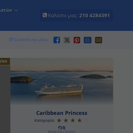
τών
Καλέστε μας:
210 4284391
Σύνδεση σαν μέλος
ΕΝΗ
Caribbean Princess
Κατηγορία: