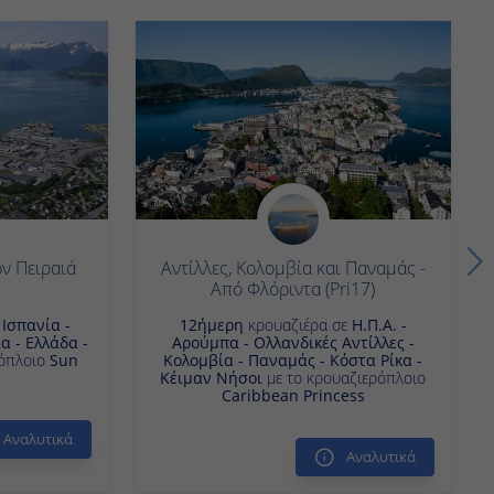
ν Πειραιά
Αντίλλες, Κολομβία και Παναμάς -
Από Φλόριντα (Pri17)
ε
Iσπανία -
12ήμερη
κρουαζιέρα σε
Η.Π.Α. -
α - Ελλάδα -
Αρούμπα - Ολλανδικές Αντίλλες -
όπλοιο
Sun
Κολομβία - Παναμάς - Κόστα Ρίκα -
Κέιμαν Νήσοι
με το κρουαζιερόπλοιο
Caribbean Princess
Αναλυτικά
Αναλυτικά