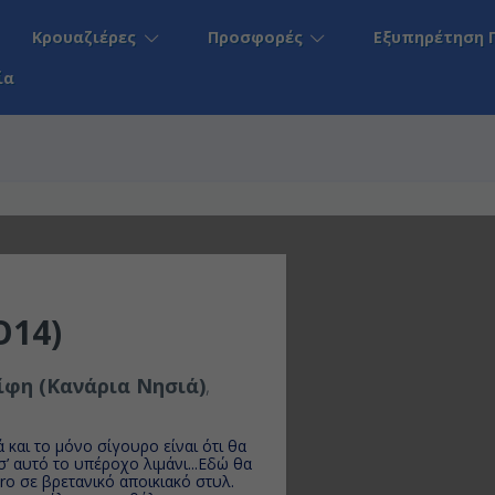
Κρουαζιέρες
Προσφορές
Εξυπηρέτηση 
ία
O14)
ίφη (Κανάρια Νησιά)
,
 και το μόνο σίγουρο είναι ότι θα
’ αυτό το υπέροχο λιμάνι...Εδώ θα
o σε βρετανικό αποικιακό στυλ.