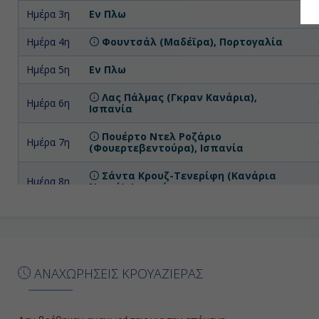
Ημέρα 3η
Εν Πλω
Ημέρα 4η
Φουντσάλ (Μαδέϊρα), Πορτογαλία
Ημέρα 5η
Εν Πλω
Λας Πάλμας (Γκραν Κανάρια),
Ημέρα 6η
Ισπανία
Πουέρτο Ντελ Ροζάριο
Ημέρα 7η
(Φουερτεβεντούρα), Ισπανία
Σάντα Κρουζ-Τενερίφη (Κανάρια
Ημέρα 8η
Νησιά), Ισπανία
Σάντα Κρουζ-Τενερίφη (Κανάρια
Ημέρα 9η
Νησιά), Ισπανία
Ημέρα
Εν Πλω
10η
ΑΝΑΧΩΡΗΣΕΙΣ ΚΡΟΥΑΖΙΕΡΑΣ
Ημέρα
Φουντσάλ (Μαδέϊρα), Πορτογαλία
11η