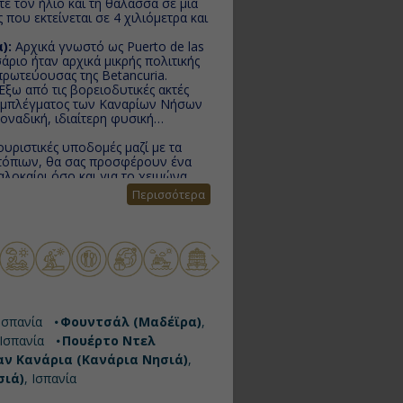
ε τον ήλιο και τη θάλασσα σε μια
 που εκτείνεται σε 4 χιλιόμετρα και
):
Αρχικά γνωστό ως Puerto de las
άριο ήταν αρχικά μικρής πολιτικής
 πρωτεύουσας της Betancuria.
Έξω από τις βορειοδυτικές ακτές
συμπλέγματος των Καναρίων Νήσων
οναδική, ιδιαίτερη φυσική
ουριστικές υποδομές μαζί με τα
ντόπιων, θα σας προσφέρουν ένα
οκαίρι όσο και για το χειμώνα.
τεύουσα του νησιού Λανζαρότε με
Περισσότερα
 Ισπανία
Φουντσάλ (Μαδέϊρα)
,
 Ισπανία
Πουέρτο Ντελ
αν Κανάρια (Κανάρια Νησιά)
,
σιά)
, Ισπανία