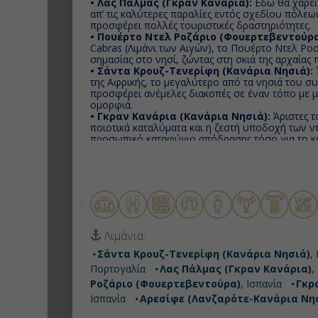
• Λας Πάλμας (Γκραν Κανάρια):
Εδώ θα χαρείτ
απ’ τις καλύτερες παραλίες εντός σχεδίου πόλεως
προσφέρει πολλές τουριστικές δραστηριότητες.
• Πουέρτο Ντελ Ροζάριο (Φουερτεβεντούρα
Cabras (Λιμάνι των Αιγών), το Πουέρτο Ντελ Ροσ
σημασίας στο νησί, ζώντας στη σκιά της αρχαίας
• Σάντα Κρουζ-Τενερίφη (Κανάρια Νησιά):
της Αφρικής, το μεγαλύτερο από τα νησιά του 
προσφέρει ανέμελες διακοπές σε έναν τόπο με μ
ομορφιά.
• Γκραν Κανάρια (Κανάρια Νησιά):
Άριστες τ
ποιοτικά καταλύματα και η ζεστή υποδοχή των 
προσωπικό καταφύγιο απόδρασης τόσο για το καλ
• Αρεσίφε (Λανζαρότε-Κανάρια Νησιά):
Πρω
μοναδικό ηφαιστειογενές τοπίο.
Λιμάνια:
Σάντα Κρουζ-Τενερίφη (Κανάρια Νησιά)
,
Πορτογαλία
Λας Πάλμας (Γκραν Κανάρια)
,
Ροζάριο (Φουερτεβεντούρα)
, Ισπανία
Γκρ
Ισπανία
Αρεσίφε (Λανζαρότε-Κανάρια Νη