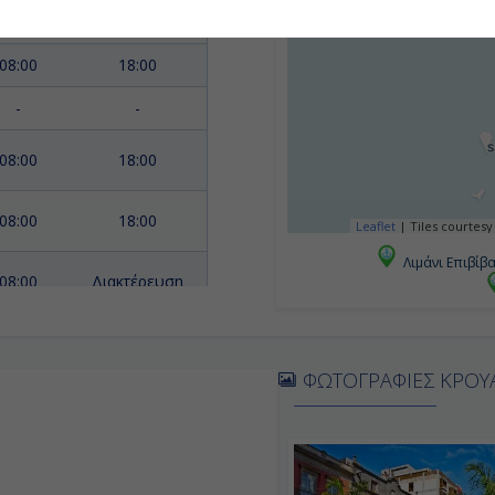
-
-
08:00
18:00
-
-
08:00
18:00
08:00
18:00
Leaflet
|
Tiles courtesy
Λιμάνι Επιβίβ
08:00
Διακτέρευση
-
18:00
ΦΩΤΟΓΡΑΦΙΕΣ ΚΡΟΥ
-
-
08:00
18:00