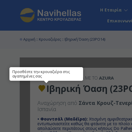
Η Εταιρία
Επικοινων
Αρχική
::
Κρουαζιέρες
:: Ιβηρική Όαση (23PO14)
Προσθέστε την κρουαζιέρα στις
αγαπημένες σας
14ΉΜΕΡΗ
ΚΡΟΥΑΖΙΕΡΑ ΜΕ ΤΟ
AZURA
Ιβηρική Όαση (23P
Αναχώρηση από
Σάντα Κρουζ-Τενερ
Ισπανία
• Φουντσάλ (Μαδέϊρα):
Χτισμένη αμφιθεατρικά
εντυπωσιαστείτε καθώς θα φτάνετε με το πλοίο σ
απολαύσετε περιπάτους στους κήπους Do Palheir