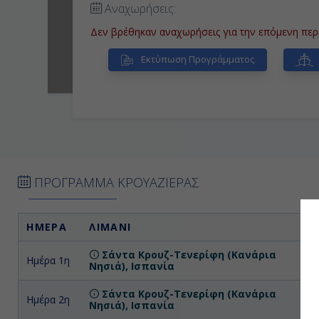
Αναχωρήσεις:
Δεν βρέθηκαν αναχωρήσεις για την επόμενη περ
Εκτύπωση Προγράμματος
ΠΡΟΓΡΑΜΜΑ ΚΡΟΥΑΖΙΕΡΑΣ
ΗΜΕΡΑ
ΛΙΜΑΝΙ
Σάντα Κρουζ-Τενερίφη (Κανάρια
Ημέρα 1η
Επ
Νησιά), Ισπανία
Σάντα Κρουζ-Τενερίφη (Κανάρια
Ημέρα 2η
Νησιά), Ισπανία