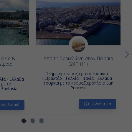
υρκία &
Από τη Βαρκελώνη στον Πειραιά
ειραιά
(24Pri11)
14ήμερη
κρουαζιέρα σε
Iσπανία -
Γιβραλτάρ - Γαλλία - Ιταλία - Ελλάδα -
αλία - Ελλάδα
Τουρκία
με το κρουαζιερόπλοιο
Sun
με το
Princess
Fantasia
Αναλυτικά
Αναλυτικά