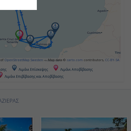
 of
OpenStreetMap Sweden
— Map data ©
carto.com
contributors,
CC-BY-SA
ασης
Λιμάνι Επίσκεψης
Λιμάνι Αποβίβασης
Λιμάνι Επιβίβασης και Αποβίβασης
ΑΖΙΕΡΑΣ