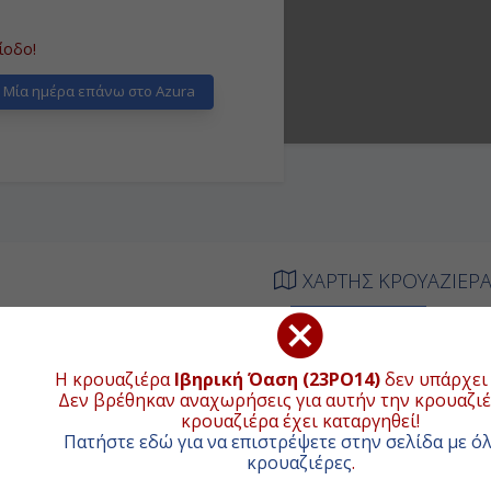
ίοδο!
Μία ημέρα επάνω στο Azura
ΧΑΡΤΗΣ ΚΡΟΥΑΖΙΕΡ
ΑΦΙΞΗ
ΑΝΑΧΩΡΗΣΗ
+
Η κρουαζιέρα
Ιβηρική Όαση (23PO14)
δεν υπάρχει 
−
Δεν βρέθηκαν αναχωρήσεις για αυτήν την κρουαζιέ
ιβίβαση
Διακτέρευση
κρουαζιέρα έχει καταργηθεί!
Πατήστε εδώ για να επιστρέψετε στην σελίδα με όλ
κρουαζιέρες
.
-
17:00