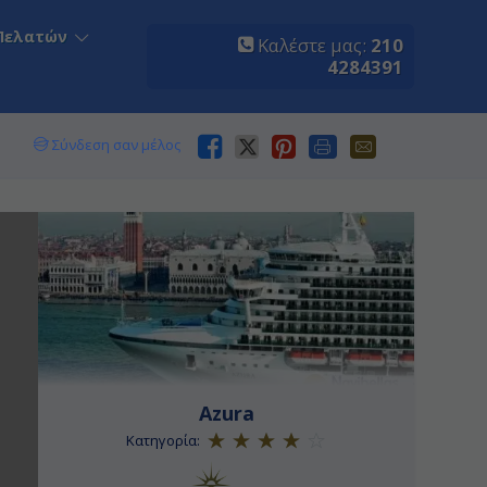
Πελατών
Καλέστε μας:
210
4284391
Σύνδεση σαν μέλος
Azura
Κατηγορία: