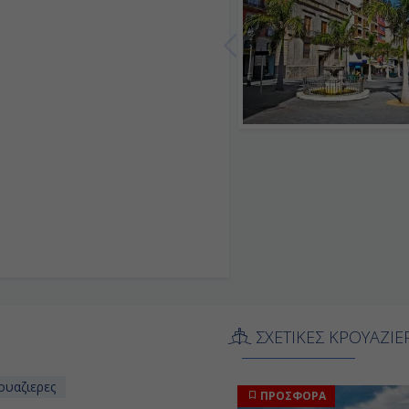
-
-
08:00
18:00
08:00
18:00
08:00
Αποβίβαση
ΣΧΕΤΙΚΕΣ ΚΡΟΥΑΖΙΕ
ουαζιερες
ΠΡΟΣΦΟΡΑ