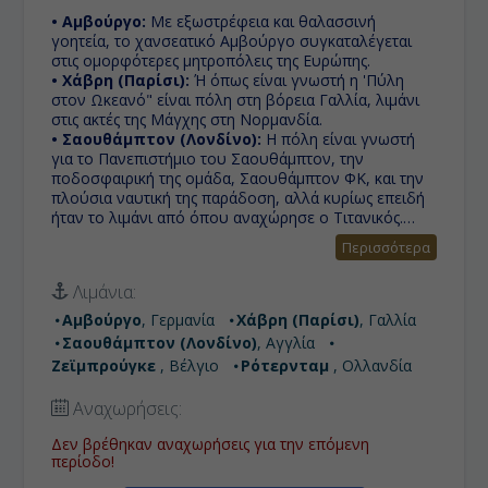
• Αμβούργο:
Με εξωστρέφεια και θαλασσινή
γοητεία, το χανσεατικό Αμβούργο συγκαταλέγεται
στις ομορφότερες μητροπόλεις της Ευρώπης.
• Χάβρη (Παρίσι):
Ή όπως είναι γνωστή η 'Πύλη
στον Ωκεανό" είναι πόλη στη βόρεια Γαλλία, λιμάνι
στις ακτές της Μάγχης στη Νορμανδία.
• Σαουθάμπτον (Λονδίνο):
H πόλη είναι γνωστή
για το Πανεπιστήμιο του Σαουθάμπτον, την
ποδοσφαιρική της ομάδα, Σαουθάμπτον ΦΚ, και την
πλούσια ναυτική της παράδοση, αλλά κυρίως επειδή
ήταν το λιμάνι από όπου αναχώρησε ο Τιτανικός.
• Ζεϊμπρούγκε :
Καλωσορίσατε στο Zeebrugge που
Περισσότερα
σημαίνει "Μπριζ on Sea", ένα χωριό στις ακτές του
Βελγίου, ένα υπέροχο παραθαλάσσιο θέρετρο με
Λιμάνια:
ξενοδοχεία, καφετέριες, μαρίνα και παραλία.
• Ρότερνταμ :
Μία από τις πλέον πολυπολιτισμικές
Αμβούργο
, Γερμανία
Χάβρη (Παρίσι)
, Γαλλία
πόλεις, εκτός από το λιμάνι, είναι παγκοσμίως
Σαουθάμπτον (Λονδίνο)
, Αγγλία
γνωστό για το Πανεπιστήμιο Εράσμους και για την
Ζεϊμπρούγκε
, Βέλγιο
Ρότερνταμ
, Ολλανδία
υψηλού επιπέδου αρχιτεκτονική του. Διαθέτει το
μεγαλύτερο λιμάνι στην Ευρώπη, αφού λειτουργεί
Αναχωρήσεις:
ως πύλη εισόδου υπερατλαντικών-και όχι μόνον-
αγαθών στη συγκεκριμένη ήπειρο.
Δεν βρέθηκαν αναχωρήσεις για την επόμενη
περίοδο!