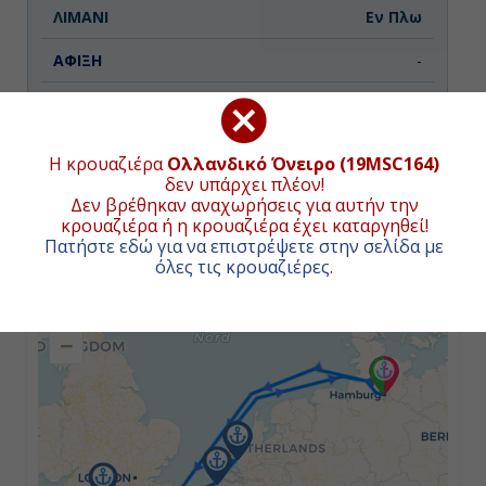
Εν Πλω
-
-
Η κρουαζιέρα
Ολλανδικό Όνειρο (19MSC164)
Τρίτη
δεν υπάρχει πλέον!
Δεν βρέθηκαν αναχωρήσεις για αυτήν την
Χάβρη (Παρίσι), Γαλλία
κρουαζιέρα ή η κρουαζιέρα έχει καταργηθεί!
ΧΑΡΤΗΣ ΚΡΟΥΑΖΙΕΡΑΣ
Πατήστε εδώ για να επιστρέψετε στην σελίδα με
όλες τις κρουαζιέρες
.
08:00
+
22:00
−
Τετάρτη
Σαουθάμπτον (Λονδίνο), Αγγλία
07:00