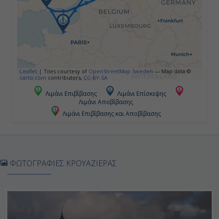
20:00
Πέμπτη
Ζεϊμπρούγκε , Βέλγιο
Leaflet
|
Tiles courtesy of
OpenStreetMap Sweden
— Map data ©
carto.com
contributors,
CC-BY-SA
10:00
Λιμάνι Επιβίβασης
Λιμάνι Επίσκεψης
Λιμάνι Αποβίβασης
20:00
Λιμάνι Επιβίβασης και Αποβίβασης
Παρασκευή
Ρότερνταμ , Ολλανδία
ΦΩΤΟΓΡΑΦΙΕΣ ΚΡΟΥΑΖΙΕΡΑΣ
08:00
-