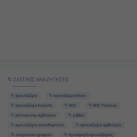
ΣΧΕΤΙΚΕΣ ΑΝΑΖΗΤΗΣΕΙΣ
κρουαζιέρα
κρουαζιερόπλοιο
κρουαζιέρα Ευρώπη
MSC
MSC Preziosa
ρόττερνταμ αμβούργο
χάβρη
κρουαζιέρα σαουθαμπτον
κρουαζιέρα αμβούργο
τουριστικό γραφείο
προσφορά κρουαζιέρας