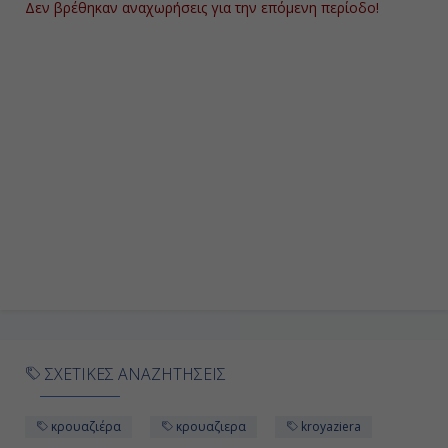
Δεν βρέθηκαν αναχωρήσεις για την επόμενη περίοδο!
18:00
Ημέρα 9η
Εδιμβούργο, Αγγλία
07:00
19:00
Ημέρα 10η
Εν Πλω
-
ΣΧΕΤΙΚΕΣ ΑΝΑΖΗΤΗΣΕΙΣ
-
κρουαζιέρα
κρουαζιερα
kroyaziera