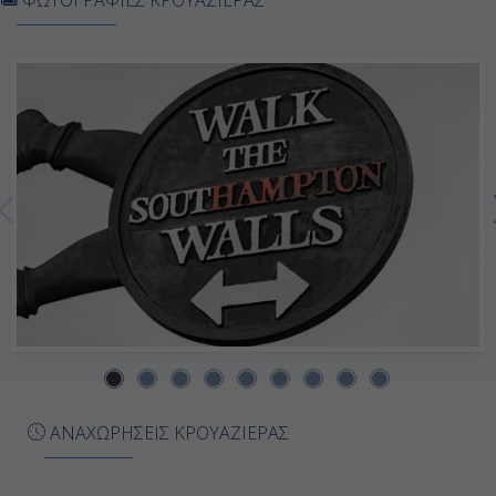
Γλασκώβη - Γκρήνοκ, Αγγλία
08:00
19:00
Ημέρα 7η
Εν Πλω
-
-
Ημέρα 8η
ΑΝΑΧΩΡΗΣΕΙΣ ΚΡΟΥΑΖΙΕΡΑΣ
Ινβεργκόρντον - Σκωτία, Αγγλία
07:00