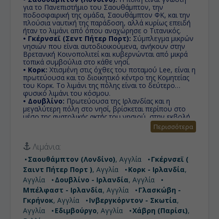
για το Πανεπιστήμιο του Σαουθάμπτον, την
ποδοσφαιρική της ομάδα, Σαουθάμπτον ΦΚ, και την
πλούσια ναυτική της παράδοση, αλλά κυρίως επειδή
ήταν το λιμάνι από όπου αναχώρησε ο Τιτανικός.
• Γκέρνσεϊ (Σεντ Πήτερ Πορτ):
Σύμπλεγμα μικρών
νησιών που είναι αυτοδιοικούμενα, ανήκουν στην
Βρετανική Κοινοπολιτεί και κυβερνώνται από μικρά
τοπικά συμβούλια στο κάθε νησί.
• Κορκ:
Χτισμένη στις όχθες του ποταμού Lee, είναι η
πρωτεύουσα και το διοικητικό κέντρο της Κομητείας
του Κορκ. Το λιμάνι της πόλης είναι το δεύτερο
φυσικό λιμάνι του κόσμου.
• Δουβλίνο:
Πρωτεύουσα της Ιρλανδίας και η
μεγαλύτερη πόλη στο νησί, βρίσκεται περίπου στο
μέσο της ανατολικής ακτής του νησιού, στην εκβολή
του ποταμού Λίφευ.
Περισσότερα
• Μπέλφαστ:
Στα ιρλανδικά σημαίνει 'στόμα της
αμμουδιάς' (Béal Feirste). Είναι η πρωτεύουσα και
Λιμάνια:
ταυτόχρονα, η μεγαλύτερη πόλη της Βορείου
Ιρλανδίας, η 14η μεγαλύτερη πόλη στο Ηνωμένο
Σαουθάμπτον (Λονδίνο)
, Αγγλία
Γκέρνσεϊ (
Βασίλειο και η δεύτερη μεγαλύτερη στην Ιρλανδία.
Σαιντ Πήτερ Πορτ )
, Αγγλία
Κορκ - Ιρλανδία
,
• Γλασκώβη - Γκρήνοκ-Σκωτία:
Ή αλλιώς το
"Σικάγο της Ευρώπης", είναι η μεγαλύτερη πόλη της
Αγγλία
Δουβλίνο - Ιρλανδία
, Αγγλία
Σκωτίας με τον ποταμό Κλάιντ να τη διασχίζει από τα
Μπέλφαστ - Ιρλανδία
, Αγγλία
Γλασκώβη -
ανατολικά προς τα δυτικά, περνώντας μέσα από το
Γκρήνοκ
, Αγγλία
Ινβεργκόρντον - Σκωτία
,
κέντρο της.
• Ινβεργκόρντον (Σκωτία):
Αγγλία
Εδιμβούργο
, Αγγλία
Φημίζεται για τις
Χάβρη (Παρίσι)
,
τοιχογραφίες με ζωηρά χρώματα που βρίσκονται