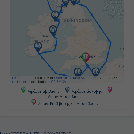
Ημέρα 4η
Δουβλίνο - Ιρλανδία, Αγγλία
07:00
21:30
Ημέρα 5η
Leaflet
|
Tiles courtesy of
OpenStreetMap Sweden
— Map data ©
Μπέλφαστ - Ιρλανδία, Αγγλία
carto.com
contributors,
CC-BY-SA
Λιμάνι Επιβίβασης
Λιμάνι Επίσκεψης
08:00
Λιμάνι Αποβίβασης
21:00
Λιμάνι Επιβίβασης και Αποβίβασης
Ημέρα 6η
ΦΩΤΟΓΡΑΦΙΕΣ ΚΡΟΥΑΖΙΕΡΑΣ