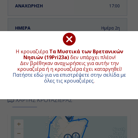
17:00
Ημέρα 2η
Γκέρνσεϊ ( Σαιντ Πήτερ Πορτ ),
Αγγλία
Η κρουαζιέρα
Τα Μυστικά των Βρετανικών
Νησιών (19Pri23a)
δεν υπάρχει πλέον!
06:00
Δεν βρέθηκαν αναχωρήσεις για αυτήν την
κρουαζιέρα ή η κρουαζιέρα έχει καταργηθεί!
16:00
Πατήστε εδώ για να επιστρέψετε στην σελίδα με
όλες τις κρουαζιέρες
.
Ημέρα 3η
ΧΑΡΤΗΣ ΚΡΟΥΑΖΙΕΡΑΣ
Κορκ - Ιρλανδία, Αγγλία
09:00
+
18:00
−