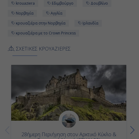
krouaziera
Εδιμβούργο
Δουβλίνο
Ημέρα 11η
Νορβηγία
Αγγλία
Χάβρη (Παρίσι), Γαλλία
κρουαζιέρα στην Νορβηγία
Ιρλανδία
07:00
κρουαζιέρα με το Crown Princess
20:00
ΣΧΕΤΙΚΕΣ ΚΡΟΥΑΖΙΕΡΕΣ
Ημέρα 12η
Σαουθάμπτον (Λονδίνο), Αγγλία
05:00
Αποβίβαση
28ήμερη Περιήγηση στον Αρκτικό Κύκλο &