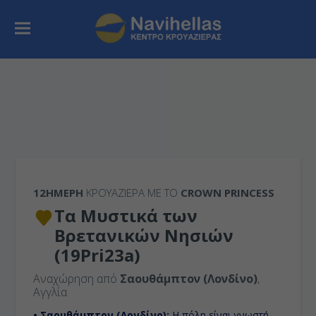
12ΉΜΕΡΗ
ΚΡΟΥΑΖΙΕΡΑ ΜΕ ΤΟ
CROWN PRINCESS
Τα Μυστικά των
Βρετανικών Νησιών
(19Pri23a)
Αναχώρηση από
Σαουθάμπτον (Λονδίνο)
,
Αγγλία
• Σαουθάμπτον (Λονδίνο):
H πόλη είναι γνωστή