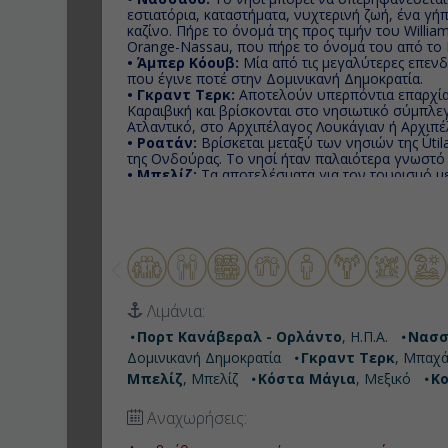
εστιατόρια, καταστήματα, νυχτερινή ζωή, ένα γή
καζίνο. Πήρε το όνομά της προς τιμήν του William
Orange-Nassau, που πήρε το όνομά του από το 
• Άμπερ Κόουβ:
Μία από τις μεγαλύτερες επενδ
που έγινε ποτέ στην Δομινικανή Δημοκρατία.
• Γκραντ Τερκ:
Αποτελούν υπερπόντια επαρχία
Καραιβική και βρίσκονται στο νησιωτικό σύμπλ
Ατλαντικό, στο Αρχιπέλαγος Λουκάγιαν ή Αρχιπ
• Ροατάν:
Bρίσκεται μεταξύ των νησιών της Útil
της Ονδούρας. Το νησί ήταν παλαιότερα γνωστό 
• Μπελίζ:
Τα αποτελέσματα για τον τουρισμό μ
Μπελίζ υπήρξαν σημαντικά, καθώς για πρώτη φορ
χρονιά του 2012 καλωσόρισε ένα εκατομμύριο το
• Κόστα Μάγια:
Μικρή τουριστική περιοχή της 
Μεξικού, μοιάζει με ιδιωτικό νησί φτιαγμένο ειδ
κρουαζιερόπλοιων.
• Κοζουμέλ:
Νησί του Μεξικού στην Καραϊβική 
μεγαλύτερο κοραλλιογενή ύφαλο του κόσμου. Ετ
κόψουν την ανάσα, κολύμπι σε καταγάλανα νερά
Λιμάνια:
σπορ!
Πορτ Κανάβεραλ - Ορλάντο
, Η.Π.Α.
Νασσ
Δομινικανή Δημοκρατία
Γκραντ Τερκ
, Μπαχά
Μπελίζ
, Μπελίζ
Κόστα Μάγια
, Μεξικό
Κ
Αναχωρήσεις: