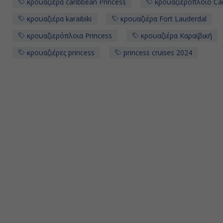
κρουαζιέρα caribbean Princess
κρουαζιεροπλοιο Car
κρουαζιέρα karaibiki
κρουαζιέρα Fort Lauderdal
κρουαζιερόπλοια Princess
κρουαζιέρα Καραϊβική
κρουαζιέρες princess
princess cruises 2024