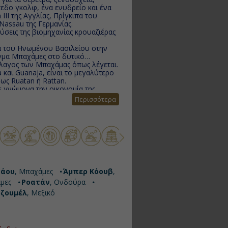
πεδο γκολφ, ένα ενυδρείο και ένα
 III της Αγγλίας, Πρίγκιπα του
Nassau της Γερμανίας.
ύσεις της βιομηχανίας κρουαζιέρας
 του Ηνωμένου Βασιλείου στην
εγμα Μπαχάμες στο δυτικό
έλαγος των Μπαχάμας όπως λέγεται.
a και Guanaja, είναι το μεγαλύτερο
ως Ruatan ή Rattan.
ε γνώμονα την οικονομία της
ά στην ιστορία του, το Μπελίζ τη
Περισσότερα
υρίστες σε ένα έτος.
πολιτείας Quintana Roo του
ικά για τους επιβάτες των
βρίσκεται πάνω στο δεύτερο
οιμαστείτε για βουτιές που θα σας
 δίπλα σε δελφίνια και θαλάσσια
άου
, Μπαχάμες
Άμπερ Κόουβ
,
μες
Ροατάν
, Ονδούρα
οζουμέλ
, Μεξικό