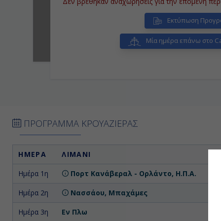
Δεν βρέθηκαν αναχωρήσεις για την επόμενη περ
Εκτύπωση Προγρ
Μία ημέρα επάνω στο Ca
ΠΡΟΓΡΑΜΜΑ ΚΡΟΥΑΖΙΕΡΑΣ
ΗΜΕΡΑ
ΛΙΜΑΝΙ
Ημέρα 1η
Πορτ Κανάβεραλ - Ορλάντο, Η.Π.Α.
Επ
Ημέρα 2η
Νασσάου, Μπαχάμες
Ημέρα 3η
Εν Πλω