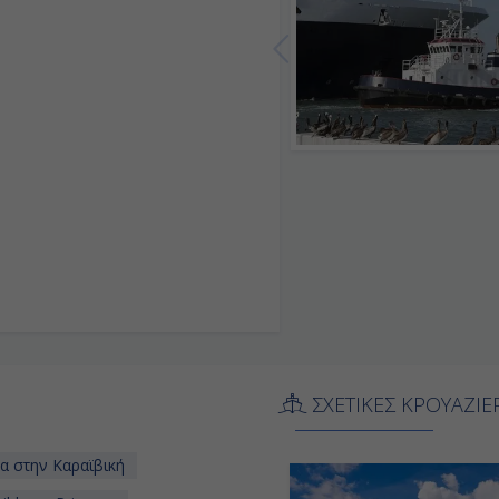
-
-
07:00
Αποβίβαση
ΣΧΕΤΙΚΕΣ ΚΡΟΥΑΖΙΕ
α στην Καραϊβική