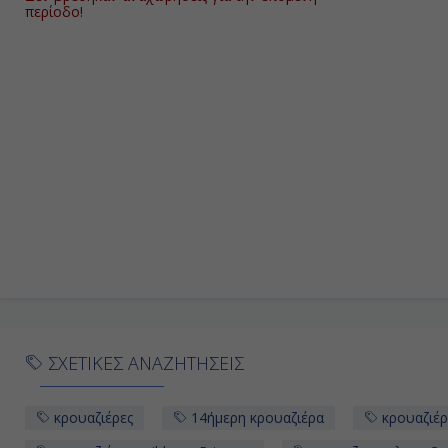
13η
περίοδο!
Ημέρα
Εν Πλω
14η
Ημέρα
Πορτ Κανάβεραλ - Ορλάντο, Η.Π.Α.
15η
ΣΧΕΤΙΚΕΣ ΑΝΑΖΗΤΗΣΕΙΣ
κρουαζιέρες
14ήμερη κρουαζιέρα
κρουαζιέρ