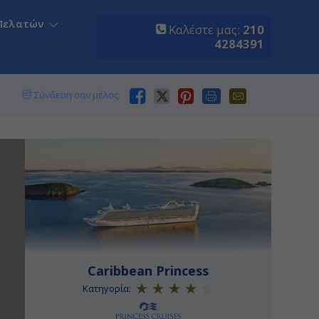
Πελατών
Καλέστε μας:
210
4284391
Σύνδεση σαν μέλος
Caribbean Princess
Κατηγορία: