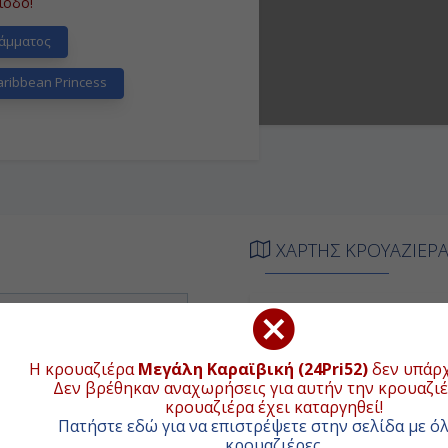
ίοδο!
άμματος
ribbean Princess
ΧΑΡΤΗΣ ΚΡΟΥΑΖΙΕΡ
ΑΦΙΞΗ
ΑΝΑΧΩΡΗΣΗ
+
ιβίβαση
15:30
−
Η κρουαζιέρα
Μεγάλη Καραϊβική (24Pri52)
δεν υπάρχ
Δεν βρέθηκαν αναχωρήσεις για αυτήν την κρουαζιέ
08:00
17:00
κρουαζιέρα έχει καταργηθεί!
Πατήστε εδώ για να επιστρέψετε στην σελίδα με όλ
-
-
κρουαζιέρες
.