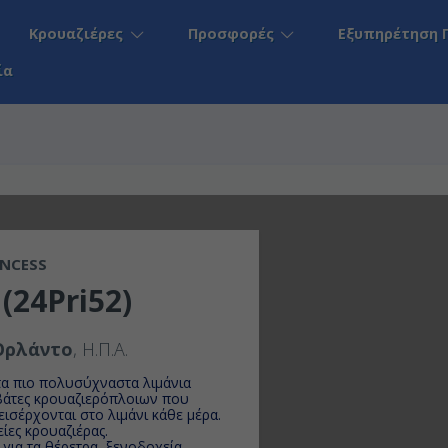
Κρουαζιέρες
Προσφορές
Εξυπηρέτηση 
ία
INCESS
(24Pri52)
Ορλάντο
, Η.Π.Α.
τα πιο πολυσύχναστα λιμάνια
ιβάτες κρουαζιερόπλοιων που
εισέρχονται στο λιμάνι κάθε μέρα.
ίες κρουαζιέρας.
για τα θέρετρα, ξενοδοχεία,