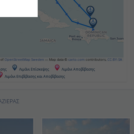
 of
OpenStreetMap Sweden
— Map data ©
carto.com
contributors,
CC-BY-SA
ασης
Λιμάνι Επίσκεψης
Λιμάνι Αποβίβασης
Λιμάνι Επιβίβασης και Αποβίβασης
ΑΖΙΕΡΑΣ