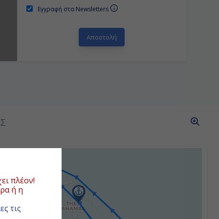
Εγγραφή στα Newsletters
ΑΣ
ει πλέον!
ρα ή η
ες τις