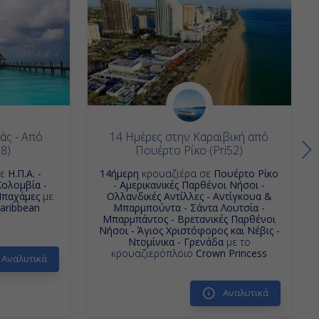
άς - Από
14 Ημέρες στην Καραϊβική από
18)
Πουέρτο Ρίκο (Pri52)
σε
Η.Π.Α. -
14ήμερη
κρουαζιέρα σε
Πουέρτο Ρίκο
Κολομβία -
- Αμερικανικές Παρθένοι Νήσοι -
Μπαχάμες
με
Ολλανδικές Αντίλλες - Αντίγκουα &
aribbean
Μπαρμπούντα - Σάντα Λουτσία -
Μπαρμπάντος - Βρετανικές Παρθένοι
Νήσοι - Άγιος Χριστόφορος και Νέβις -
Ντομίνικα - Γρενάδα
με το
κρουαζιερόπλοιο
Crown Princess
Αναλυτικά
Αναλυτικά