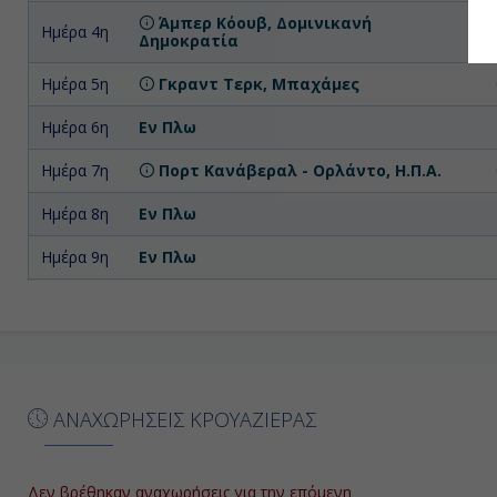
Άμπερ Κόουβ, Δομινικανή
Ημέρα 4η
Δημοκρατία
Ημέρα 5η
Γκραντ Τερκ, Μπαχάμες
Ημέρα 6η
Εν Πλω
Ημέρα 7η
Πορτ Κανάβεραλ - Ορλάντο, Η.Π.Α.
Ημέρα 8η
Εν Πλω
Ημέρα 9η
Εν Πλω
Ημέρα
Ροατάν, Ονδούρα
10η
Ημέρα
Μπελίζ, Μπελίζ
11η
ΑΝΑΧΩΡΗΣΕΙΣ ΚΡΟΥΑΖΙΕΡΑΣ
Ημέρα
Κόστα Μάγια, Μεξικό
12η
Ημέρα
Δεν βρέθηκαν αναχωρήσεις για την επόμενη
Κοζουμέλ, Μεξικό