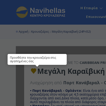
Η Εταιρία
Επικοινων
Αρχική
::
Κρουαζιέρες
:: Μεγάλη Καραϊβική (24Pri52)
Προσθέστε την κρουαζιέρα στις
αγαπημένες σας
14ΉΜΕΡΗ
ΚΡΟΥΑΖΙΕΡΑ ΜΕ ΤΟ
CARIBBEAN PR
Μεγάλη Καραϊβική 
Αναχώρηση από
Πορτ Κανάβεραλ - 
• Πορτ Κανάβεραλ - Ορλάντο:
Είναι ένα από 
κρουαζιέρας στον κόσμο με 4,5 εκατομμύρια επ
διέρχονται από εκεί.Δέκα πλοία, κατά μέσο όρο, 
Αυτό περιλαμβάνει τα πλοία από διάφορες εταιρε
• Νασσάου:
Το νησί μπορεί να υπερηφανεύεται 