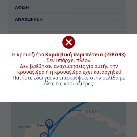
-
-
Ημέρα 3η
Κοζουμέλ, Μεξικό
ΧΑΡΤΗΣ ΚΡΟΥΑΖΙΕΡΑΣ
Η κρουαζιέρα
Καραϊβική περιπέτεια (23Pri93)
δεν υπάρχει πλέον!
08:00
Δεν βρέθηκαν αναχωρήσεις για αυτήν την
κρουαζιέρα ή η κρουαζιέρα έχει καταργηθεί!
+
Πατήστε εδώ για να επιστρέψετε στην σελίδα με
18:00
όλες τις κρουαζιέρες
.
−
Ημέρα 4η
Ροατάν, Ονδούρα
09:00
19:00