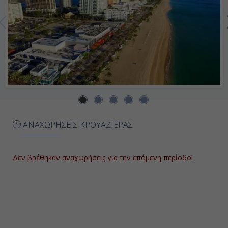
Εν Πλω
-
-
Ημέρα 8η
Φορτ Λοvτερντέϊλ , Η.Π.Α.
ΑΝΑΧΩΡΗΣΕΙΣ ΚΡΟΥΑΖΙΕΡΑΣ
06:00
Αποβίβαση
Δεν βρέθηκαν αναχωρήσεις για την επόμενη περίοδο!