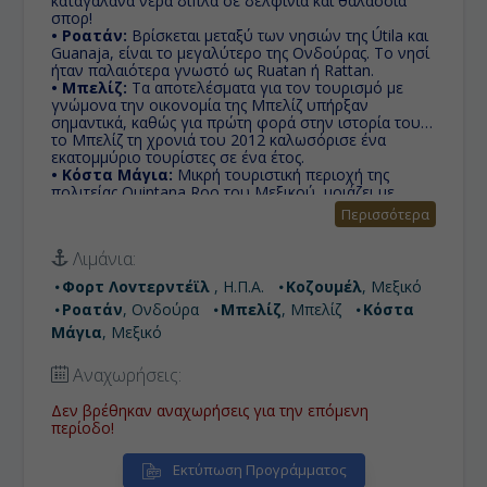
καταγάλανα νερά δίπλα σε δελφίνια και θαλάσσια
σπορ!
• Ροατάν:
Bρίσκεται μεταξύ των νησιών της Útila και
Guanaja, είναι το μεγαλύτερο της Ονδούρας. Το νησί
ήταν παλαιότερα γνωστό ως Ruatan ή Rattan.
• Μπελίζ:
Τα αποτελέσματα για τον τουρισμό με
γνώμονα την οικονομία της Μπελίζ υπήρξαν
σημαντικά, καθώς για πρώτη φορά στην ιστορία του,
το Μπελίζ τη χρονιά του 2012 καλωσόρισε ένα
εκατομμύριο τουρίστες σε ένα έτος.
• Κόστα Μάγια:
Μικρή τουριστική περιοχή της
πολιτείας Quintana Roo του Μεξικού, μοιάζει με
ιδιωτικό νησί φτιαγμένο ειδικά για τους επιβάτες των
Περισσότερα
κρουαζιερόπλοιων.
• Φορτ Λοvτερντέϊλ :
Πόλη στην αμερικανική
Λιμάνια:
πολιτεία της Φλόριντα, στις ακτές του Ατλαντικού 37
χιλιόμετρα βόρεια του Μαϊάμι και Δημοφιλής
Φορτ Λοvτερντέϊλ
, Η.Π.Α.
Κοζουμέλ
, Μεξικό
τουριστικός προορισμός.
Ροατάν
, Ονδούρα
Μπελίζ
, Μπελίζ
Κόστα
Μάγια
, Μεξικό
Αναχωρήσεις:
Δεν βρέθηκαν αναχωρήσεις για την επόμενη
περίοδο!
Εκτύπωση Προγράμματος