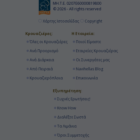
ΜΗ.Τ.Ε. 0207Ε60000819800
© 2026 - All rights reserved
Χάρτης Ιστοσελίδας
Copyright
Κρουαζιέρες:
Η Εταιρεία:
Όλες οι Κρουαζιέρες
Ποιοί Είμαστε
Ανά Προορισμό
Εταιρείες Κρουαζιέρας
Ανά Διάρκεια
Οι Συνεργάτες μας
Από Πειραιά
Navihellas Blog
Κρουαζιερόπλοια
Επικοινωνία
Εξυπηρέτηση:
Συχνές Ερωτήσεις!
Know How
Διαλέξτε Σωστά
Τα Λιμάνια
Όροι Συμμετοχής