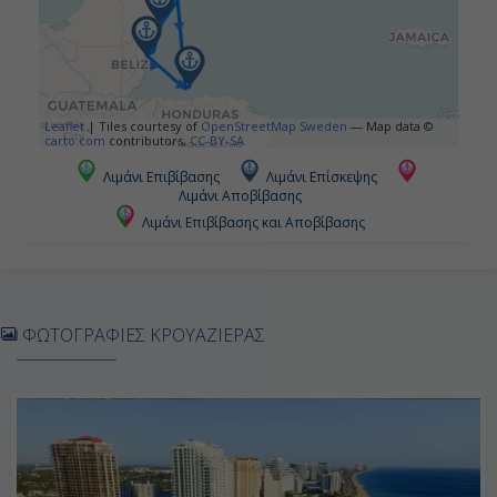
Ημέρα 5η
Μπελίζ, Μπελίζ
Leaflet
|
Tiles courtesy of
OpenStreetMap Sweden
— Map data ©
carto.com
contributors,
CC-BY-SA
07:00
Λιμάνι Επιβίβασης
Λιμάνι Επίσκεψης
Λιμάνι Αποβίβασης
18:00
Λιμάνι Επιβίβασης και Αποβίβασης
Ημέρα 6η
Κόστα Μάγια, Μεξικό
ΦΩΤΟΓΡΑΦΙΕΣ ΚΡΟΥΑΖΙΕΡΑΣ
07:00
17:00
Ημέρα 7η