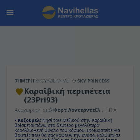
7ΉΜΕΡΗ
ΚΡΟΥΑΖΙΕΡΑ ΜΕ ΤΟ
SKY PRINCESS
Καραϊβική περιπέτεια
(23Pri93)
Αναχώρηση από
Φορτ Λοvτερντέϊλ
, Η.Π.Α.
• Κοζουμέλ:
Νησί του Μεξικού στην Καραϊβική
βρίσκεται πάνω στο δεύτερο μεγαλύτερο
κοραλλιογενή ύφαλο του κόσμου. Ετοιμαστείτε για
βουτιές που θα σας κόψουν την ανάσα, κολύμπι σε