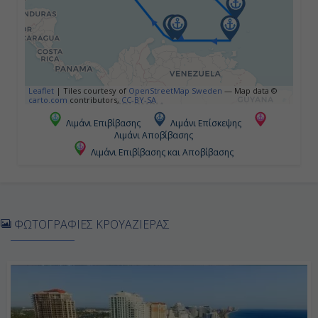
17:00
Ημέρα 5η
Leaflet
|
Tiles courtesy of
OpenStreetMap Sweden
— Map data ©
Φορτ Ντε Φρανς - Μαρτινίκη,
carto.com
contributors,
CC-BY-SA
Γαλλία
Λιμάνι Επιβίβασης
Λιμάνι Επίσκεψης
10:30
Λιμάνι Αποβίβασης
Λιμάνι Επιβίβασης και Αποβίβασης
20:00
Ημέρα 6η
ΦΩΤΟΓΡΑΦΙΕΣ ΚΡΟΥΑΖΙΕΡΑΣ
Γρενάδα, Γρενάδα
07:00
14:00