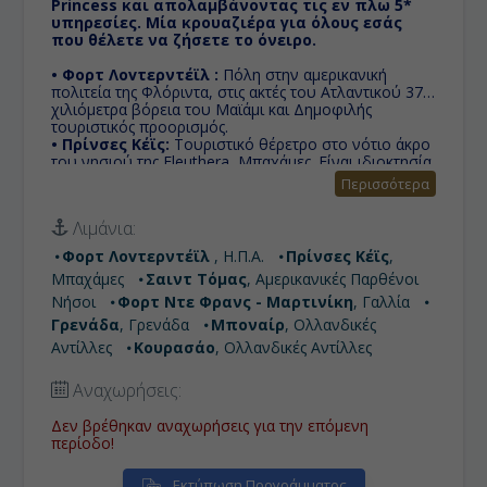
Princess και απολαμβάνοντας τις εν πλω 5*
υπηρεσίες. Μία κρουαζιέρα για όλους εσάς
που θέλετε να ζήσετε το όνειρο.
• Φορτ Λοvτερντέϊλ :
Πόλη στην αμερικανική
πολιτεία της Φλόριντα, στις ακτές του Ατλαντικού 37
χιλιόμετρα βόρεια του Μαϊάμι και Δημοφιλής
τουριστικός προορισμός.
• Πρίνσες Κέϊς:
Tουριστικό θέρετρο στο νότιο άκρο
του νησιού της Eleuthera, Μπαχάμες. Eίναι ιδιοκτησία
της Princess Cruises, οι οποίοι το χρησιμοποιούν ως
Περισσότερα
λιμάνι προσέγγισης για κρουαζιέρες των πλοίων τους
στην Καραϊβική.
Λιμάνια:
• Σεντ Τόμας:
Είναι στις Παρθένους Νήσους της
Καραϊβικής Θάλασσας και μαζί με τον Άγιο Ιωάννη, το
Φορτ Λοvτερντέϊλ
, Η.Π.Α.
Πρίνσες Κέϊς
,
Νησί Νερού και το Saint Croix, μια πρώην δανική
Μπαχάμες
Σαιντ Τόμας
, Αμερικανικές Παρθένοι
αποικία, αποτελούν μια κομητεία και μια περιφέρεια
των αμερικανικών Παρθένων Νήσων μια μη
Νήσοι
Φορτ Ντε Φρανς - Μαρτινίκη
, Γαλλία
καταχωρημένη στην επικράτεια Ηνωμένων Πολιτειών.
Γρενάδα
, Γρενάδα
Μποναίρ
, Ολλανδικές
• Φορτ Ντε Φρανς - Μαρτινίκη:
Πρωτεύουσα της
Αντίλλες
Κουρασάο
, Ολλανδικές Αντίλλες
Μαρτινίκης, υπερπόντιας περιοχής της Γαλλίας, μία
απο τις μεγαλύτερες πόλεις της καραϊβικής με
πληθυσμό 90.000 κατοίκους.
Αναχωρήσεις:
• Γρενάδα:
Το νησί που ανακαλύφθηκε το 1948 απο
τον Κολόμβο, η Γρενάδα είναι χώρα στην Καραιβική
Δεν βρέθηκαν αναχωρήσεις για την επόμενη
θάλασσα.
περίοδο!
• Μποναίρ:
Αποτελείται από το ομώνυμο νησί
Μποναίρ και την ακατοίκητη νησίδα Κλάιν Μποναίρ.
Εκτύπωση Προγράμματος