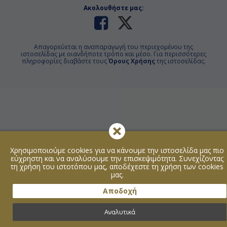
Ακολουθήστε μας:
Απαγορεύεται η αναπαραγωγή του περιεχομένου της
ιστοσελίδας με οιανδήποτε τρόπο και μέσο. Για περισσότερες
πληροφορίες διαβάστε τους
Όρους Χρήσης
της ιστοσελίδας.
Χρησιμοποιούμε cookies για να κάνουμε την ιστοσελίδα μας πιο
εύχρηστη και να αναλύσουμε την επισκεψιμότητα. Συνεχίζοντας
τη χρήση του ιστοτόπου μας, αποδέχεστε τη χρήση των cookies
μας.
Αποδοχή
Αναλυτικά
Μενού
Κρουαζιέρες
Προσφορές
Επικοινωνία