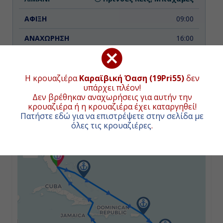
09:00
16:00
Ημέρα 3η
Η κρουαζιέρα
Καραϊβική Όαση (19Pri55)
δεν
υπάρχει πλέον!
Εν Πλω
ΧΑΡΤΗΣ ΚΡΟΥΑΖΙΕΡΑΣ
Δεν βρέθηκαν αναχωρήσεις για αυτήν την
κρουαζιέρα ή η κρουαζιέρα έχει καταργηθεί!
-
Πατήστε εδώ για να επιστρέψετε στην σελίδα με
όλες τις κρουαζιέρες
.
+
-
−
Ημέρα 4η
Σαιντ Τόμας, Αμερικανικές
Παρθένοι Νήσοι
08:00