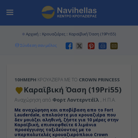
Αρχική
::
Κρουαζιέρες
:: Καραϊβική Όαση (19Pri55)
Σύνδεση σαν μέλος
10ΉΜΕΡΗ
ΚΡΟΥΑΖΙΕΡΑ ΜΕ ΤΟ
CROWN PRINCESS
Καραϊβική Όαση (19Pri55)
Αναχώρηση από
Φορτ Λοvτερντέϊλ
, Η.Π.Α.
Με αναχώρηση και αποβίβαση απο το Fort
Lauderdale, απολαύστε μια κρουαζιέρα που
δεν μοιάζει αληθινή, ζήστε για 10 μέρες στην
Καραϊβική, επισκεφθείτε 6 λιμάνια
προσέγγισης ταξιδεύοντας με το
υπερπολυτελές κρουαζιερόπλοιο Crown