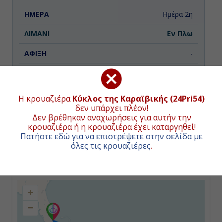
Ημέρα 2η
Εν Πλω
-
-
Η κρουαζιέρα
Κύκλος της Καραϊβικής (24Pri54)
δεν υπάρχει πλέον!
Ημέρα 3η
Δεν βρέθηκαν αναχωρήσεις για αυτήν την
Στις 21 Φεβρουαρίου η αναχώρηση θα
κρουαζιέρα ή η κρουαζιέρα έχει καταργηθεί!
πραγματοποιηθεί με το κρουαζιερόπλοιο Emerald
Εν Πλω
Princess.
Πατήστε εδώ για να επιστρέψετε στην σελίδα με
όλες τις κρουαζιέρες
.
-
ΧΑΡΤΗΣ ΚΡΟΥΑΖΙΕΡΑΣ
-
+
Ημέρα 4η
−
Σαιντ Κιτς, Άγιος Χριστόφορος και