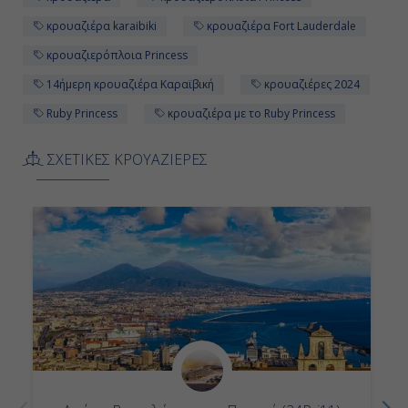
Ημέρα 11η
κρουαζιέρα karaibiki
κρουαζιέρα Fort Lauderdale
Αρούμπα , Αρούμπα
κρουαζιερόπλοια Princess
08:00
14ήμερη κρουαζιέρα Καραϊβική
κρουαζιέρες 2024
Ruby Princess
κρουαζιέρα με το Ruby Princess
22:00
ΣΧΕΤΙΚΕΣ ΚΡΟΥΑΖΙΕΡΕΣ
Ημέρα 12η
Μποναίρ, Ολλανδικές Αντίλλες
07:00
16:00
Ημέρα 13η
Εν Πλω