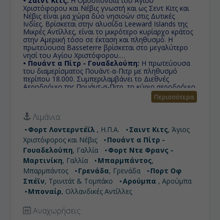
• Σαιντ Κιτς:
Η Ομοσπονδία του Αγίου
Χριστόφορου και Νέβις γνωστή και ως Σεντ Κιτς και
Νέβις είναι μια χώρα δύο νησιοών στις Δυτικές
Ινδίες. Βρίσκεται στην αλυσίδα Leeward Islands της
Μικρές Αντίλλες, είναι το μικρότερο κυρίαρχο κράτος
στην Αμερική τόσο σε έκταση και πληθυσμό. Η
πρωτεύουσα Basseterre βρίσκεται στο μεγαλύτερο
νησί του Αγίου Χριστόφορου.
• Πουάντ α Πίτρ - Γουαδελούπη:
Η πρωτεύουσα
του διαμερίσματος Πουάντ-α-Πιτρ με πληθυσμό
περίπου 18.000. Συμπεριλαμβάνει το Διεθνές
Αεροδρόμιο της Πουάντ-α-Πιτρ, το κύριο αεροδρόμιο
της Γουαδελούπης.
Περισσότερα
• Φορτ Ντε Φρανς - Μαρτινίκη:
Πρωτεύουσα της
Μαρτινίκης, υπερπόντιας περιοχής της Γαλλίας, μία
Λιμάνια:
απο τις μεγαλύτερες πόλεις της καραϊβικής με
πληθυσμό 90.000 κατοίκους.
Φορτ Λοvτερντέϊλ
, Η.Π.Α.
Σαιντ Κιτς
, Άγιος
• Μπαρμπάντος:
Με μεγάλη τροπική βλάστηση,
Χριστόφορος και Νέβις
Πουάντ α Πίτρ -
γαλάζια και τυρκουάζ νερά, καταπληκτικές παραλίες
που καλύπτουν έκταση περίπου 100 μιλίων τα
Γουαδελούπη
, Γαλλία
Φορτ Ντε Φρανς -
Μπαρμπάντος είναι ένας από τους πλέον δημοφιλείς
Μαρτινίκη
, Γαλλία
Μπαρμπάντος
,
παγκόσμιους τουριστικούς προορισμούς.
Μπαρμπάντος
Γρενάδα
, Γρενάδα
Πορτ Oφ
• Γρενάδα:
Το νησί που ανακαλύφθηκε το 1948 απο
τον Κολόμβο, η Γρενάδα είναι χώρα στην Καραιβική
Σπέϊν
, Τρινιτάτ & Τομπάκο
Αρούμπα
, Αρούμπα
θάλασσα.
Μποναίρ
, Ολλανδικές Αντίλλες
• Πορτ Oφ Σπέϊν:
Port of Spain, είναι η
πρωτεύουσα της Δημοκρατίας του Τρινιδάδ και
Αναχωρήσεις:
Τομπάγκο και ο τρίτος σε μέγεθος δήμος της χώρας.