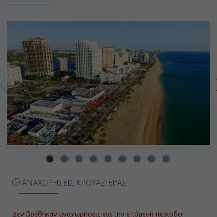
08:00
18:00
Ημέρα 7η
Μπαρμπάντος, Μπαρμπάντος
08:00
18:00
Ημέρα 8η
Γρενάδα, Γρενάδα
ΑΝΑΧΩΡΗΣΕΙΣ ΚΡΟΥΑΖΙΕΡΑΣ
08:00
18:00
Δεν βρέθηκαν αναχωρήσεις για την επόμενη περίοδο!