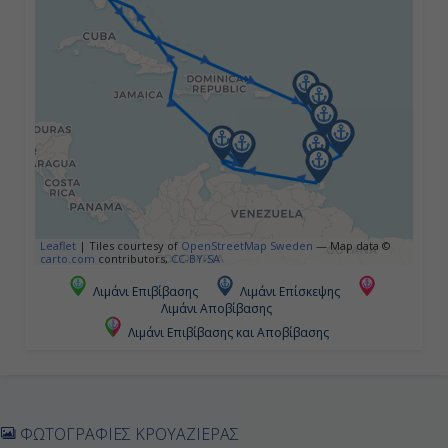
Νέβις
09:00
18:00
Ημέρα 5η
Πουάντ α Πίτρ - Γουαδελούπη,
Γαλλία
Leaflet
|
Tiles courtesy of
OpenStreetMap Sweden
— Map data ©
carto.com
contributors,
CC-BY-SA
08:00
Λιμάνι Επιβίβασης
Λιμάνι Επίσκεψης
18:00
Λιμάνι Αποβίβασης
Λιμάνι Επιβίβασης και Αποβίβασης
Ημέρα 6η
Φορτ Ντε Φρανς - Μαρτινίκη,
Γαλλία
ΦΩΤΟΓΡΑΦΙΕΣ ΚΡΟΥΑΖΙΕΡΑΣ