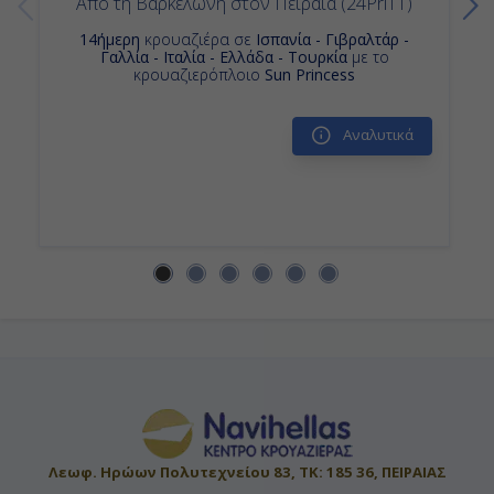
Από τη Βαρκελώνη στον Πειραιά (24Pri11)
-
14ήμερη
κρουαζιέρα σε
Iσπανία - Γιβραλτάρ -
Γαλλία - Ιταλία - Ελλάδα - Τουρκία
με το
-
κρουαζιερόπλοιο
Sun Princess
Αναλυτικά
Ημέρα 14η
Εν Πλω
-
-
Ημέρα 15η
Φορτ Λοvτερντέϊλ , Η.Π.Α.
07:00
Λεωφ. Ηρώων Πολυτεχνείου 83, ΤΚ: 185 36, ΠΕΙΡΑΙΑΣ
Αποβίβαση