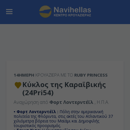
14ΉΜΕΡΗ
ΚΡΟΥΑΖΙΕΡΑ ΜΕ ΤΟ
RUBY PRINCESS
Κύκλος της Καραϊβικής
(24Pri54)
Αναχώρηση από
Φορτ Λοvτερντέϊλ
, Η.Π.Α.
• Φορτ Λοvτερντέϊλ :
Πόλη στην αμερικανική
πολιτεία της Φλόριντα, στις ακτές του Ατλαντικού 37
χιλιόμετρα βόρεια του Μαϊάμι και Δημοφιλής
τουριστικός προορισμός.