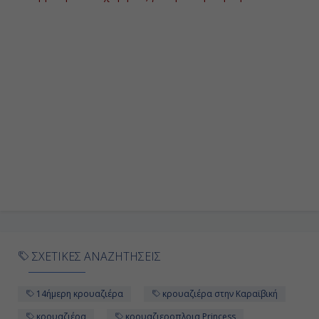
Ημέρα 9η
Πορτ Oφ Σπέϊν, Τρινιτάτ &
Τομπάκο
08:00
18:00
Ημέρα 10η
Εν Πλω
-
ΣΧΕΤΙΚΕΣ ΑΝΑΖΗΤΗΣΕΙΣ
-
14ήμερη κρουαζιέρα
κρουαζιέρα στην Καραϊβική
κρουαζιέρα
κρουαζιεροπλοια Princess