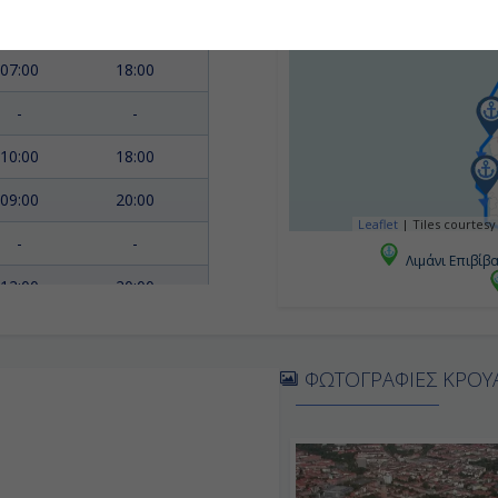
-
-
07:00
18:00
-
-
10:00
18:00
09:00
20:00
Leaflet
|
Tiles courtesy
-
-
Λιμάνι Επιβίβ
12:00
20:00
-
-
08:00
-
ΦΩΤΟΓΡΑΦΙΕΣ ΚΡΟΥ