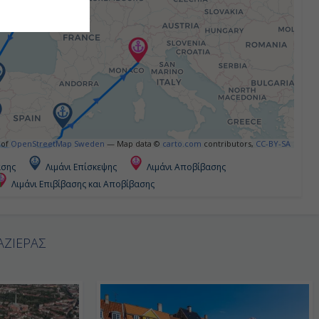
 of
OpenStreetMap Sweden
— Map data ©
carto.com
contributors,
CC-BY-SA
ασης
Λιμάνι Επίσκεψης
Λιμάνι Αποβίβασης
Λιμάνι Επιβίβασης και Αποβίβασης
ΑΖΙΕΡΑΣ