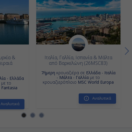
υρκία &
Ιταλία, Γαλλία, Ισπανία & Μάλτα
ειραιά
από Βαρκελώνη (26MSC83)
7ήμερη
κρουαζιέρα σε
Ελλάδα - Ιταλία
- Μάλτα - Γαλλία
με το
αλία - Ελλάδα
κρουαζιερόπλοιο
MSC World Europa
με το
Fantasia
Αναλυτικά
Αναλυτικά