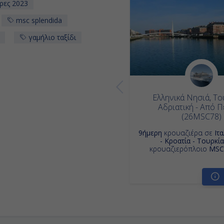
ρες 2023
msc splendida
γαμήλιο ταξίδι
Ελληνικά Νησιά, Το
Αδριατική - Από Π
(26MSC78)
9ήμερη
κρουαζιέρα σε
Ιτ
- Κροατία - Τουρκία
κρουαζιερόπλοιο
MSC 