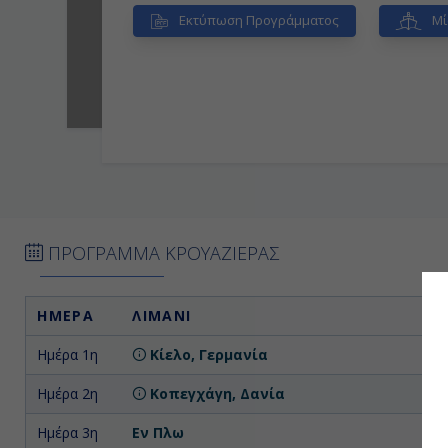
Εκτύπωση Προγράμματος
Μί
ΠΡΟΓΡΑΜΜΑ ΚΡΟΥΑΖΙΕΡΑΣ
ΗΜΕΡΑ
ΛΙΜΑΝΙ
Ημέρα 1η
Κίελο, Γερμανία
Ημέρα 2η
Κοπεγχάγη, Δανία
Ημέρα 3η
Εν Πλω