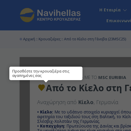
Η Εταιρία
Επικοινων
Αρχική
::
Κρουαζιέρες
:: Από το Κίελο στη Γένοβα (23MSC25)
Προσθέστε την κρουαζιέρα στις
αγαπημένες σας
11ΉΜΕΡΗ
ΚΡΟΥΑΖΙΕΡΑ ΜΕ ΤΟ
MSC EURIBIA
Από το Κίελο στη 
Αναχώρηση από
Κίελο
, Γερμανία
• Κίελο:
Με το υδάτινο στοιχείο κυριαρχεί όπου 
αφετηρία του ταξιδιού τους στη Βαλτική, το Κίε
Σλέσβιχ-Χολστάιν της Γερμανίας.
• Κοπεγχάγη:
Πρωτεύουσα της Δανίας και βρίσκ
Το μεγαλύτερο τμήμα της είναι κτισμένο στο νησ