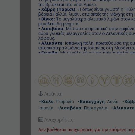
της βρίσκεται στο νησί Άμαερ.
• Χάβρη (Παρίσι):
Ή όπως είναι γνωστή η 'Πύλη
βόρεια Γαλλία, λιμάνι στις ακτές της Μάγχης στη
• Βίγκο:
Το μεγαλύτερο αλιευτικό λιμάνι στον κ
μεγαλειώδη μνημεία.
• Λισαβόνα:
Με δυτικοευρωπαική στην εμφάνιση
αύρα γλυκιάς μελαγχολίας όταν ο Ατλαντικός συ
λόφους.
• Αλικάντε:
Ισπανική πόλη, πρωτεύουσα της ομ
ιστορικότερα λιμάνια της Ισπανίας στη Μεσόγειο
• Γένοβα:
Με μεγάλο μέρος της παλιάς πόλης π
μνημείο πολιτιστικής κληρονομιάς, δικαίως απέκ
λόγω του ένδοξου παρελθόντος καθώς και των 
πόλης.
Λιμάνια:
Κίελο
, Γερμανία
Κοπεγχάγη
, Δανία
Χάβρ
Ισπανία
Λισαβόνα
, Πορτογαλία
Αλικάντε
Αναχωρήσεις:
Δεν βρέθηκαν αναχωρήσεις για την επόμενη περ