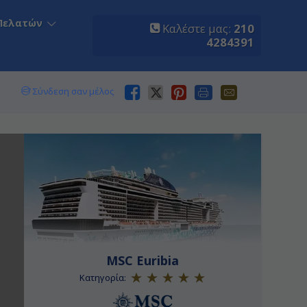
Πελατών
Καλέστε μας:
210
4284391
Σύνδεση σαν μέλος
MSC Euribia
Κατηγορία: