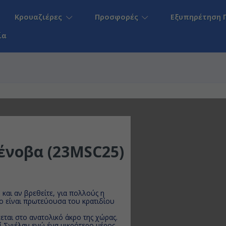
Κρουαζιέρες
Προσφορές
Εξυπηρέτηση 
ία
Γένοβα (23MSC25)
και αν βρεθείτε, για πολλούς η
λο είναι πρωτεύουσα του κρατιδίου
εται στο ανατολικό άκρο της χώρας.
ί Σγιέλαν ενώ ένα μικρότερο μέρος