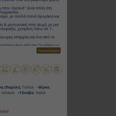
 στον Ωκεανό" είναι πόλη στη
 Νορμανδία.
όσμο, με πολλά στενά δρομάκια και
 & μεσογειακή στην ψυχή, με μια
ννεφιάζει, χτισμένη πάνω σε 7
ώνυμης επαρχίας και ένα από τα
.
ροστατευμένο από την Ουνέσκο ως
τησε το προσωνύμιο "la Superba"
Περισσότερα
εντυπωσιακών αξιοθεάτων της
η (Παρίσι)
, Γαλλία
Βίγκο
,
, Ισπανία
Γένοβα
, Ιταλία
ίοδο!