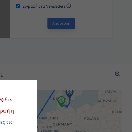
Εγγραφή στα Newsletters
ΑΣ
5)
δεν
ρα ή η
ες τις