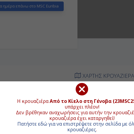
α ημέρα επάνω στο MSC Euribia
ΧΑΡΤΗΣ ΚΡΟΥΑΖΙΕΡ
ΑΦΙΞΗ
ΑΝΑΧΩΡΗΣΗ
+
Η κρουαζιέρα
Από το Κίελο στη Γένοβα (23MSC2
-
18:00
−
υπάρχει πλέον!
Δεν βρέθηκαν αναχωρήσεις για αυτήν την κρουαζιέ
07:00
17:00
κρουαζιέρα έχει καταργηθεί!
Πατήστε εδώ για να επιστρέψετε στην σελίδα με όλ
κρουαζιέρες
.
-
-