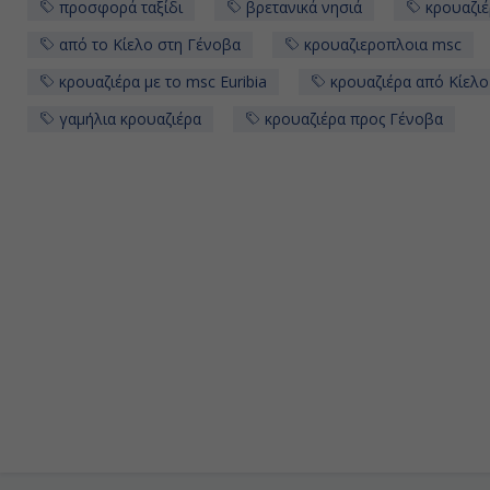
προσφορά ταξίδι
βρετανικά νησιά
κρουαζιέ
από το Κίελο στη Γένοβα
κρουαζιεροπλοια msc
κρουαζιέρα με το msc Euribia
κρουαζιέρα από Κίελο
γαμήλια κρουαζιέρα
κρουαζιέρα προς Γένοβα