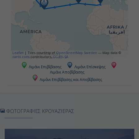
-
-
Ημέρα 5η
Πόντα Ντελγάντα - Αζόρες ,
Leaflet
|
Tiles courtesy of
OpenStreetMap Sweden
— Map data ©
Πορτογαλία
carto.com
contributors,
CC-BY-SA
Λιμάνι Επιβίβασης
Λιμάνι Επίσκεψης
09:00
Λιμάνι Αποβίβασης
16:00
Λιμάνι Επιβίβασης και Αποβίβασης
Ημέρα 6η
ΦΩΤΟΓΡΑΦΙΕΣ ΚΡΟΥΑΖΙΕΡΑΣ
Εν Πλω
-
-