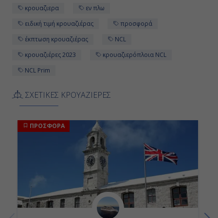
κρουαζιερα
εν πλω
-
ειδική τιμή κρουαζιέρας
προσφορά
-
έκπτωση κρουαζιέρας
NCL
κρουαζιέρες 2023
κρουαζιερόπλοια NCL
Ημέρα 12η
NCL Prim
Νέα Υόρκη, Η.Π.Α.
ΣΧΕΤΙΚΕΣ ΚΡΟΥΑΖΙΕΡΕΣ
07:00
Αποβίβαση
ΠΡΟΣΦΟΡΑ