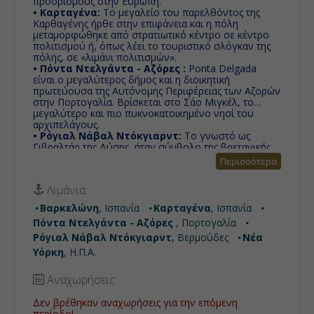
προορισμούς στην Ευρώπη.
• Καρταγένα:
Το μεγαλείο του παρελθόντος της
Καρθαγένης ήρθε στην επιφάνεια και η πόλη
μεταμορφώθηκε από στρατιωτικό κέντρο σε κέντρο
πολιτισμού ή, όπως λέει το τουριστικό σλόγκαν της
πόλης, σε «λιμάνι πολιτισμών».
• Πόντα Ντελγάντα - Αζόρες :
Ponta Delgada
είναι ο μεγαλύτερος δήμος και η διοικητική
πρωτεύουσα της Αυτόνομης Περιφέρειας των Αζορών
στην Πορτογαλία. Βρίσκεται στο Σάο Μιγκέλ, τo
μεγαλύτερo και πιο πυκνοκατοικημένo νησί του
αρχιπελάγους.
• Ρόγιαλ Νάβαλ Ντόκγιαρντ:
Το γνωστό ως
Γιβραλτάρ της Δύσης, ήταν σύμβολο της βρετανικής
στρατιωτικής εξουσίας για περισσότερα από 150
Περισσότερα
χρόνια. Σήμερα, είναι ένα από τα πιο δημοφιλή
σημεία για τους επισκέπτες της Βερμούδας,
Λιμάνια:
διαθέτοντας τη μεγαλύτερη προβλήτα
κρουαζιερόπλοιων του νησιού και πολλά εστιατόρια,
Βαρκελώνη
, Ισπανία
Καρταγένα
, Ισπανία
καταστήματα και αξιοθέατα.
Πόντα Ντελγάντα - Αζόρες
, Πορτογαλία
• Νέα Υόρκη:
Γνωστή πλεόν και ως η πόλη που ποτέ
δεν κοιμάται...η Νέα Υόρκη έχει τα πάντα.
Ρόγιαλ Νάβαλ Ντόκγιαρντ
, Βερμούδες
Νέα
Υόρκη
, Η.Π.Α.
Αναχωρήσεις:
Δεν βρέθηκαν αναχωρήσεις για την επόμενη
περίοδο!