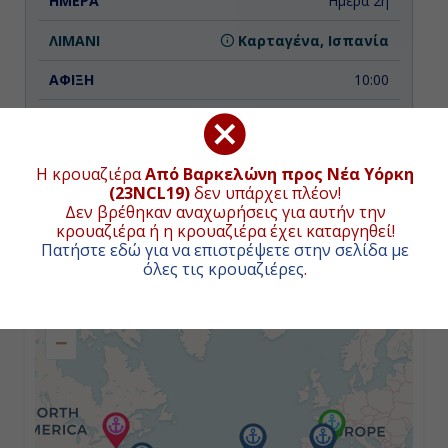
Ημέρα 2η
Καρταγένα, Ισπανία
10:00
18:00
Η κρουαζιέρα
Από Βαρκελώνη προς Νέα Υόρκη
Ημέρα 3η
(23NCL19)
δεν υπάρχει πλέον!
Δεν βρέθηκαν αναχωρήσεις για αυτήν την
κρουαζιέρα ή η κρουαζιέρα έχει καταργηθεί!
Εν Πλω
ΧΑΡΤΗΣ ΚΡΟΥΑΖΙΕΡΑΣ
Πατήστε εδώ για να επιστρέψετε στην σελίδα με
όλες τις κρουαζιέρες
.
-
+
-
−
Ημέρα 4η
Εν Πλω