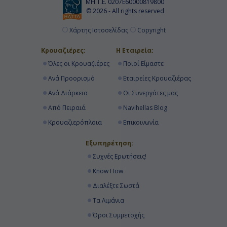
ΜΗ.Τ.Ε. 0207Ε60000819800
© 2026 - All rights reserved
Χάρτης Ιστοσελίδας
Copyright
Κρουαζιέρες:
Η Εταιρεία:
Όλες οι Κρουαζιέρες
Ποιοί Είμαστε
Ανά Προορισμό
Εταιρείες Κρουαζιέρας
Ανά Διάρκεια
Οι Συνεργάτες μας
Από Πειραιά
Navihellas Blog
Κρουαζιερόπλοια
Επικοινωνία
Εξυπηρέτηση:
Συχνές Ερωτήσεις!
Know How
Διαλέξτε Σωστά
Τα Λιμάνια
Όροι Συμμετοχής