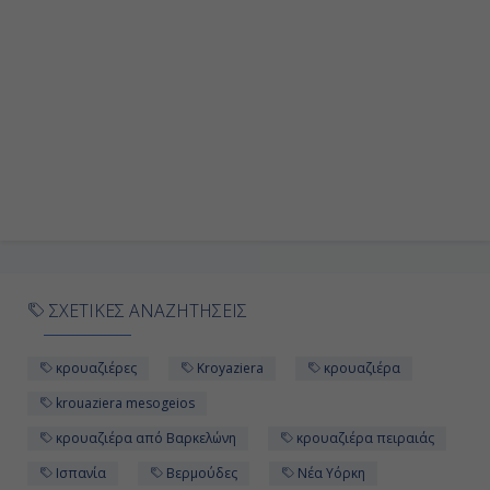
Ημέρα 9η
Εν Πλω
-
-
Ημέρα 10η
Ρόγιαλ Νάβαλ Ντόκγιαρντ,
Βερμούδες
ΣΧΕΤΙΚΕΣ ΑΝΑΖΗΤΗΣΕΙΣ
08:30
15:30
κρουαζιέρες
Kroyaziera
κρουαζιέρα
krouaziera mesogeios
Ημέρα 11η
κρουαζιέρα από Βαρκελώνη
κρουαζιέρα πειραιάς
Ισπανία
Βερμούδες
Νέα Υόρκη
Εν Πλω