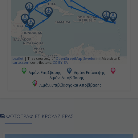
Παρθένοι Νήσοι
10:00
22:00
Ημέρα 5η
Leaflet
|
Tiles courtesy of
OpenStreetMap Sweden
— Map data ©
Σαιντ Μαρτέν, Ολλανδικές
carto.com
contributors,
CC-BY-SA
Αντίλλες
Λιμάνι Επιβίβασης
Λιμάνι Επίσκεψης
07:00
Λιμάνι Αποβίβασης
Λιμάνι Επιβίβασης και Αποβίβασης
18:00
Ημέρα 6η
ΦΩΤΟΓΡΑΦΙΕΣ ΚΡΟΥΑΖΙΕΡΑΣ
Εν Πλω
-