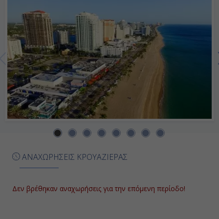
-
Ημέρα 7η
Εν Πλω
-
-
Ημέρα 8η
ΑΝΑΧΩΡΗΣΕΙΣ ΚΡΟΥΑΖΙΕΡΑΣ
Φορτ Λοvτερντέϊλ , Η.Π.Α.
06:00
Δεν βρέθηκαν αναχωρήσεις για την επόμενη περίοδο!
16:00