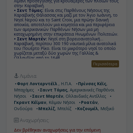
λιμάνι προσέγγισης για κρουαζιέρες των πλοίων τους
στην Καραϊβική.
• Σεντ Τόμας:
Είναι στις Παρθένους Νήσους της
Καραϊβικής Θάλασσας και μαζί με τον Άγιο Ιωάννη, το
Νησί Νερού και το Saint Croix, μια πρώην δανική
αποικία, αποτελούν μια κομητεία και μια περιφέρεια
των αμερικανικών Παρθένων Νήσων μια μη
καταχωρημένη στην επικράτεια Ηνωμένων Πολιτειών.
• Σεντ Μαρτέν:
Nησί στη βορειοανατολική
Καραϊβική, περίπου 300 190 ναυτικά μίλια ανατολικά
του Πουέρτο Ρίκο. Είναι το μικρότερο νησί το οποίο
χωρίζεται μεταξύ δύο χωρών της Γαλλίας &
Ολλανδίας από το 1648.
• Φορτ Λοvτερντέϊλ :
Πόλη στην αμερικανική
Περισσότερα
πολιτεία της Φλόριντα, στις ακτές του Ατλαντικού 37
χιλιόμετρα βόρεια του Μαϊάμι και Δημοφιλής
Λιμάνια:
τουριστικός προορισμός.
• Γκραντ Κέϊμαν:
Δίπλα στις πολύβουες αποβάθρες
Φορτ Λοvτερντέϊλ
, Η.Π.Α.
Πρίνσες Κέϊς
,
θα βρείτε ησυχία και γαλήνη γνωστή και ως πόλη των
Μπαχάμες
Σαιντ Τόμας
, Αμερικανικές Παρθένοι
σαλαχιών, εκεί όπου τα σαλάχια κολυμπούν δίπλα
σας στα ήρεμα νερά.
Νήσοι
Σαιντ Μαρτέν
, Ολλανδικές Αντίλλες
• Ροατάν:
Bρίσκεται μεταξύ των νησιών της Útila και
Γκραντ Κέϊμαν
, Κέιμαν Νήσοι
Ροατάν
,
Guanaja, είναι το μεγαλύτερο της Ονδούρας. Το νησί
Ονδούρα
Μπελίζ
, Μπελίζ
Κοζουμέλ
, Μεξικό
ήταν παλαιότερα γνωστό ως Ruatan ή Rattan.
• Μπελίζ:
Τα αποτελέσματα για τον τουρισμό με
γνώμονα την οικονομία της Μπελίζ υπήρξαν
Αναχωρήσεις:
σημαντικά, καθώς για πρώτη φορά στην ιστορία του,
το Μπελίζ τη χρονιά του 2012 καλωσόρισε ένα
Δεν βρέθηκαν αναχωρήσεις για την επόμενη