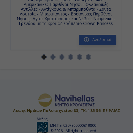
Αμερικανικές Παρθένοι Νήσοι - Ολλανδικές
22:00
Αντίλλες - Αντίγκουα & Μπαρμπούντα - Σάντα
Λουτσία - Μπαρμπάντος - Βρετανικές Παρθένοι
Νήσοι - Άγιος Χριστόφορος και Νέβις - Ντομίνικα -
Γρενάδα
με το κρουαζιερόπλοιο
Crown Princess
Ημέρα 14η
Εν Πλω
Αναλυτικά
-
-
Ημέρα 15η
Φορτ Λοvτερντέϊλ , Η.Π.Α.
07:00
Λεωφ. Ηρώων Πολυτεχνείου 83, ΤΚ: 185 36, ΠΕΙΡΑΙΑΣ
Αποβίβαση
Μέλος:
ΜΗ.Τ.Ε. 0207Ε60000819800
© 2026 - All rights reserved