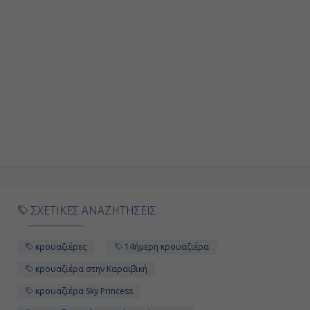
Ημέρα 9η
Εν Πλω
-
-
Ημέρα 10η
Γκραντ Κέϊμαν, Κέιμαν Νήσοι
ΣΧΕΤΙΚΕΣ ΑΝΑΖΗΤΗΣΕΙΣ
07:00
16:00
κρουαζιέρες
14ήμερη κρουαζιέρα
κρουαζιέρα στην Καραιβική
Ημέρα 11η
κρουαζιέρα Sky Princess