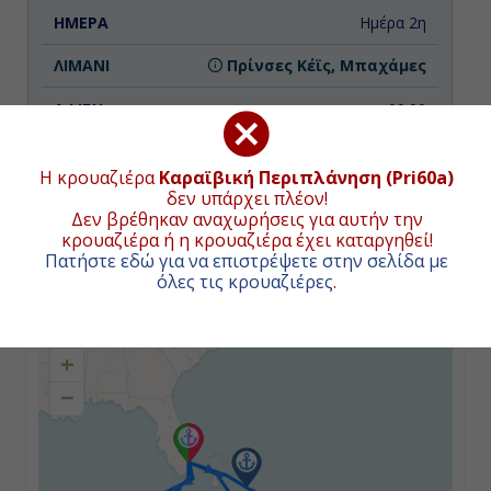
Ημέρα 2η
Πρίνσες Κέϊς, Μπαχάμες
09:00
17:00
Η κρουαζιέρα
Καραϊβική Περιπλάνηση (Pri60a)
δεν υπάρχει πλέον!
Δεν βρέθηκαν αναχωρήσεις για αυτήν την
Ημέρα 3η
κρουαζιέρα ή η κρουαζιέρα έχει καταργηθεί!
Πατήστε εδώ για να επιστρέψετε στην σελίδα με
Εν Πλω
ΧΑΡΤΗΣ ΚΡΟΥΑΖΙΕΡΑΣ
όλες τις κρουαζιέρες
.
-
+
-
−
Ημέρα 4η
Σαιντ Τόμας, Αμερικανικές