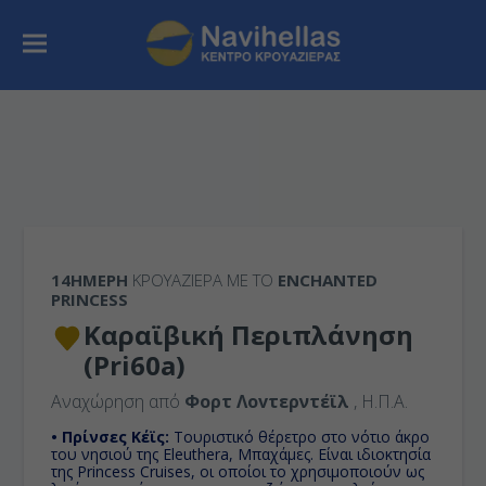
14ΉΜΕΡΗ
ΚΡΟΥΑΖΙΕΡΑ ΜΕ ΤΟ
ENCHANTED
PRINCESS
Καραϊβική Περιπλάνηση
(Pri60a)
Αναχώρηση από
Φορτ Λοvτερντέϊλ
, Η.Π.Α.
• Πρίνσες Κέϊς:
Tουριστικό θέρετρο στο νότιο άκρο
του νησιού της Eleuthera, Μπαχάμες. Eίναι ιδιοκτησία
της Princess Cruises, οι οποίοι το χρησιμοποιούν ως