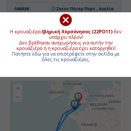
Σαιντ Πήτερ Πορτ , Αγγλία
08:00
Η κρουαζιέρα
Ιβηρική Χερσόνησος (22PO11)
δεν
18:00
υπάρχει πλέον!
Δεν βρέθηκαν αναχωρήσεις για αυτήν την
κρουαζιέρα ή η κρουαζιέρα έχει καταργηθεί!
Ημέρα 3η
Πατήστε εδώ για να επιστρέψετε στην σελίδα με
όλες τις κρουαζιέρες
.
Εν Πλω
ΧΑΡΤΗΣ ΚΡΟΥΑΖΙΕΡΑΣ
-
+
-
−
Ημέρα 4η
Λεϊξόες (Πόρτο), Πορτογαλία