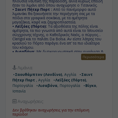
πλούσια ναυτική της παράδοση, αλλά κυρίως επειδή
ήταν το λιμάνι από όπου αναχώρησε ο Τιτανικός.
• Σαιντ Πήτερ Πορτ :
Από το πανέμορφο αυτό
λιμανάκι θα ξεκινήσετε την περιήγηση σας με τα
πόδια στα γραφικά σοκάκια, με τα αμέτρητα
μαγαζάκια, καφέ και ζαχαροπλαστεία.
• Λεϊξόες (Πόρτο):
Τα αξιοθέατα της πόλης είναι
αμέτρητα, τα πιο γνωστά από αυτά είναι το Μουσείο
σύγχρονης τέχνης, ο Καθεδρικός Ναός, ο πύργος
Clerigol και το παλάτι Da Bolsa. Αν είστε λάτρης του
κρασιού το Πόρτο παράγει ένα απ’ τα πιο ιδιαίτερα
του κόσμου.
• Λισαβόνα:
Με δυτικοευρωπαική στην εμφάνιση &
μεσογειακή στην ψυχή, με μια αύρα γλυκιάς
Περισσότερα
μελαγχολίας όταν ο Ατλαντικός συννεφιάζει,
χτισμένη πάνω σε 7 λόφους.
Λιμάνια:
• Βίγκο:
Το μεγαλύτερο αλιευτικό λιμάνι στον
κόσμο, με πολλά στενά δρομάκια και μεγαλειώδη
Σαουθάμπτον (Λονδίνο)
, Αγγλία
Σαιντ
μνημεία.
Πήτερ Πορτ
, Αγγλία
Λεϊξόες (Πόρτο)
,
Πορτογαλία
Λισαβόνα
, Πορτογαλία
Βίγκο
,
Ισπανία
Αναχωρήσεις:
Δεν βρέθηκαν αναχωρήσεις για την επόμενη
περίοδο!