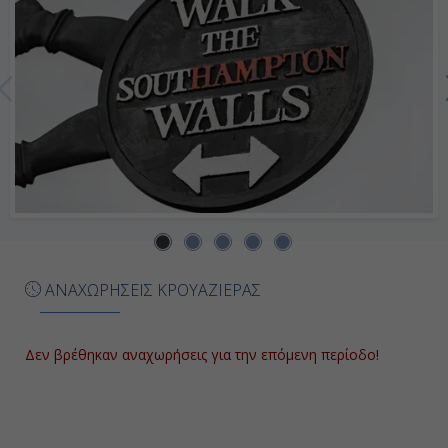
Ημέρα 7η
Εν Πλω
-
-
Ημέρα 8η
Σαουθάμπτον (Λονδίνο), Αγγλία
ΑΝΑΧΩΡΗΣΕΙΣ ΚΡΟΥΑΖΙΕΡΑΣ
07:00
Αποβίβαση
Δεν βρέθηκαν αναχωρήσεις για την επόμενη περίοδο!