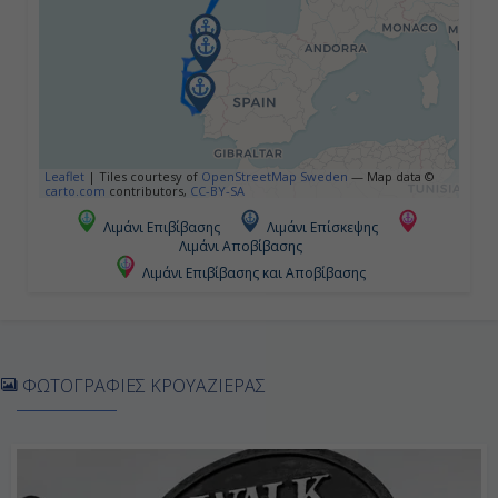
07:00
17:00
Ημέρα 5η
Λισαβόνα, Πορτογαλία
Leaflet
|
Tiles courtesy of
OpenStreetMap Sweden
— Map data ©
carto.com
contributors,
CC-BY-SA
08:00
Λιμάνι Επιβίβασης
Λιμάνι Επίσκεψης
Λιμάνι Αποβίβασης
19:00
Λιμάνι Επιβίβασης και Αποβίβασης
Ημέρα 6η
Βίγκο, Ισπανία
ΦΩΤΟΓΡΑΦΙΕΣ ΚΡΟΥΑΖΙΕΡΑΣ
08:00
18:00