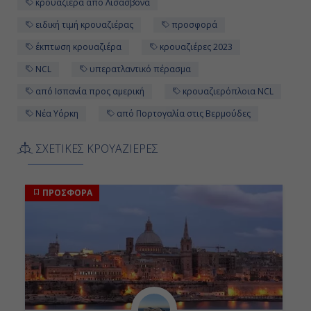
κρουαζιέρα από Λισασβόνα
Ημέρα 11η
ειδική τιμή κρουαζιέρας
προσφορά
έκπτωση κρουαζιέρα
κρουαζιέρες 2023
Εν Πλω
NCL
υπερατλαντικό πέρασμα
-
από Ισπανία προς αμερική
κρουαζιερόπλοια NCL
-
Νέα Υόρκη
από Πορτογαλία στις Βερμούδες
ΣΧΕΤΙΚΕΣ ΚΡΟΥΑΖΙΕΡΕΣ
Ημέρα 12η
Εν Πλω
ΠΡΟΣΦΟΡΑ
-
-
Ημέρα 13η