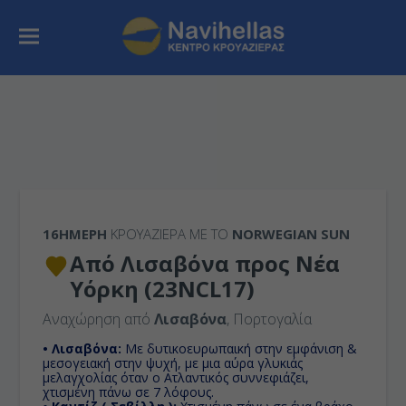
16ΉΜΕΡΗ
ΚΡΟΥΑΖΙΕΡΑ ΜΕ ΤΟ
NORWEGIAN SUN
Από Λισαβόνα προς Nέα
Υόρκη (23NCL17)
Αναχώρηση από
Λισαβόνα
, Πορτογαλία
• Λισαβόνα:
Με δυτικοευρωπαική στην εμφάνιση &
μεσογειακή στην ψυχή, με μια αύρα γλυκιάς
μελαγχολίας όταν ο Ατλαντικός συννεφιάζει,
χτισμένη πάνω σε 7 λόφους.