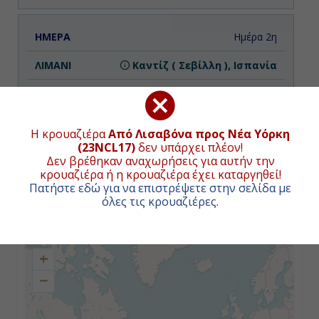
Ημέρα 2η
Καντίζ ( Σεβίλλη ), Ισπανία
10:30
08:30
Η κρουαζιέρα
Από Λισαβόνα προς Nέα Υόρκη
(23NCL17)
δεν υπάρχει πλέον!
Δεν βρέθηκαν αναχωρήσεις για αυτήν την
Ημέρα 3η
κρουαζιέρα ή η κρουαζιέρα έχει καταργηθεί!
Πατήστε εδώ για να επιστρέψετε στην σελίδα με
Εν Πλω
όλες τις κρουαζιέρες
.
ΧΑΡΤΗΣ ΚΡΟΥΑΖΙΕΡΑΣ
-
+
-
−
Ημέρα 4η