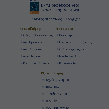
-
ΜΗ.Τ.Ε. 0207Ε60000819800
© 2026 - All rights reserved
Διανυκτέρευση
Χάρτης Ιστοσελίδας
Copyright
Κρουαζιέρες:
Η Εταιρεία:
Ημέρα 16η
Όλες οι Κρουαζιέρες
Ποιοί Είμαστε
Ρόγιαλ Νάβαλ Ντόκγιαρντ,
Ανά Προορισμό
Εταιρείες Κρουαζιέρας
Βερμούδες
Ανά Διάρκεια
Οι Συνεργάτες μας
16:00
Από Πειραιά
Navihellas Blog
-
Κρουαζιερόπλοια
Επικοινωνία
Εξυπηρέτηση:
Ημέρα 17η
Συχνές Ερωτήσεις!
Know How
Νέα Υόρκη, Η.Π.Α.
Διαλέξτε Σωστά
07:00
Τα Λιμάνια
Αποβίβαση
Όροι Συμμετοχής