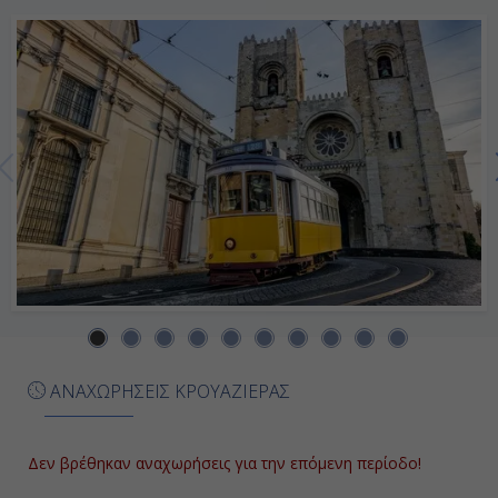
Νησιά), Ισπανία
07:00
17:00
Ημέρα 7η
Φουντσάλ (Μαδέϊρα), Πορτογαλία
09:00
20:00
Ημέρα 8η
ΑΝΑΧΩΡΗΣΕΙΣ ΚΡΟΥΑΖΙΕΡΑΣ
Εν Πλω
Δεν βρέθηκαν αναχωρήσεις για την επόμενη περίοδο!
-