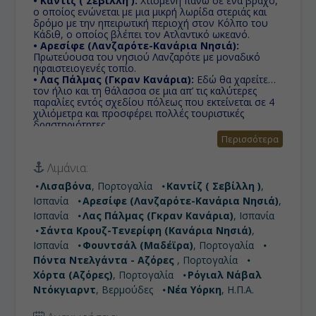
• Καντίζ ( Σεβίλλη ):
Χτισμένη πάνω σε ένα βράχο,
ο οποίος ενώνεται με μια μικρή λωρίδα στεριάς και
δρόμο με την ηπειρωτική περιοχή στον Κόλπο του
Κάδιθ, ο οποίος βλέπει τον Ατλαντικό ωκεανό.
• Αρεσίφε (Λανζαρότε-Κανάρια Νησιά):
Πρωτεύουσα του νησιού Λανζαρότε με μοναδικό
ηφαιστειογενές τοπίο.
• Λας Πάλμας (Γκραν Κανάρια):
Εδώ θα χαρείτε
τον ήλιο και τη θάλασσα σε μια απ’ τις καλύτερες
παραλίες εντός σχεδίου πόλεως που εκτείνεται σε 4
χιλιόμετρα και προσφέρει πολλές τουριστικές
δραστηριότητες.
• Σάντα Κρουζ-Τενερίφη (Κανάρια Νησιά):
Έξω
Περισσότερα
από τις βορειοδυτικές ακτές της Αφρικής, το
μεγαλύτερο από τα νησιά του συμπλέγματος των
Λιμάνια:
Καναρίων Νήσων προσφέρει ανέμελες διακοπές σε
έναν τόπο με μοναδική, ιδιαίτερη φυσική ομορφιά.
Λισαβόνα
, Πορτογαλία
Καντίζ ( Σεβίλλη )
,
• Φουντσάλ (Μαδέϊρα):
Χτισμένη αμφιθεατρικά και
Ισπανία
Αρεσίφε (Λανζαρότε-Κανάρια Νησιά)
,
το μόνο σίγουρο είναι ότι θα εντυπωσιαστείτε καθώς
θα φτάνετε με το πλοίο σ’ αυτό το υπέροχο
Ισπανία
Λας Πάλμας (Γκραν Κανάρια)
, Ισπανία
λιμάνι...Εδώ θα απολαύσετε περιπάτους στους
Σάντα Κρουζ-Τενερίφη (Κανάρια Νησιά)
,
κήπους Do Palheiro σε βρετανικό αποικιακό στυλ.
Ισπανία
Φουντσάλ (Μαδέϊρα)
, Πορτογαλία
• Πόντα Ντελγάντα - Αζόρες :
Ponta Delgada
είναι ο μεγαλύτερος δήμος και η διοικητική
Πόντα Ντελγάντα - Αζόρες
, Πορτογαλία
πρωτεύουσα της Αυτόνομης Περιφέρειας των Αζορών
Χόρτα (Αζόρες)
, Πορτογαλία
Ρόγιαλ Νάβαλ
στην Πορτογαλία. Βρίσκεται στο Σάο Μιγκέλ, τo
Ντόκγιαρντ
, Βερμούδες
Νέα Υόρκη
, Η.Π.Α.
μεγαλύτερo και πιο πυκνοκατοικημένo νησί του
αρχιπελάγους.