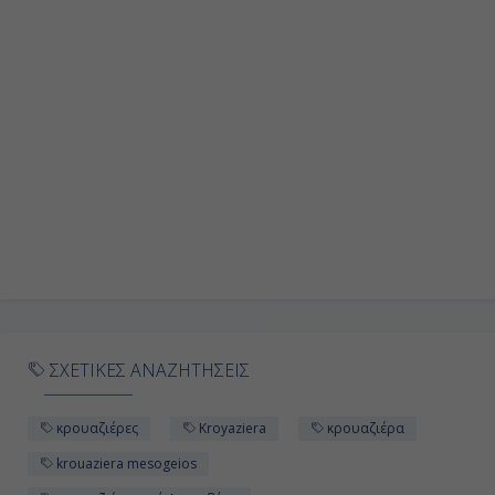
-
Ημέρα 9η
Πόντα Ντελγάντα - Αζόρες ,
Πορτογαλία
07:00
08:00
Ημέρα 10η
Χόρτα (Αζόρες), Πορτογαλία
ΣΧΕΤΙΚΕΣ ΑΝΑΖΗΤΗΣΕΙΣ
07:00
κρουαζιέρες
Kroyaziera
κρουαζιέρα
20:00
krouaziera mesogeios