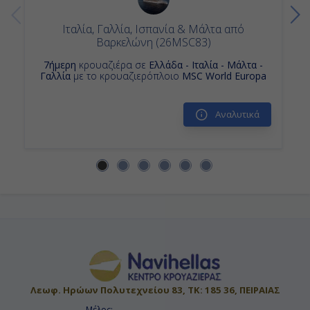
Εν Πλω
Ιταλία, Γαλλία, Ισπανία & Μάλτα από
-
Βαρκελώνη (26MSC83)
-
7ήμερη
κρουαζιέρα σε
Ελλάδα - Ιταλία - Μάλτα -
Γαλλία
με το κρουαζιερόπλοιο
MSC World Europa
Ημέρα 14η
Αναλυτικά
Ρόγιαλ Νάβαλ Ντόκγιαρντ,
Βερμούδες
16:00
Διανυκτέρευση
Ημέρα 15η
Ρόγιαλ Νάβαλ Ντόκγιαρντ,
Βερμούδες
Λεωφ. Ηρώων Πολυτεχνείου 83, ΤΚ: 185 36, ΠΕΙΡΑΙΑΣ
Μέλος: