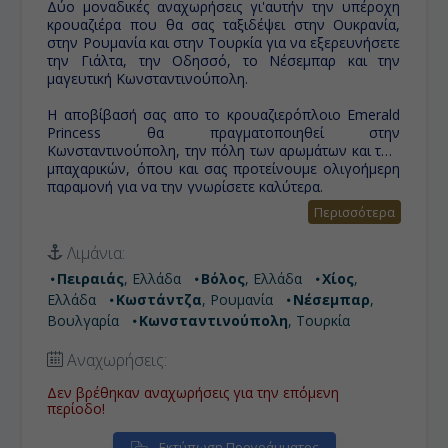
Δύο μοναδικές αναχωρήσεις γι'αυτήν την υπέροχη
κρουαζιέρα που θα σας ταξιδέψει στην Ουκρανία,
στην Ρουμανία και στην Τουρκία για να εξερευνήσετε
την Γιάλτα, την Οδησσό, το Νέσεμπαρ και την
μαγευτική Κωνσταντινούπολη.
Η αποβίβασή σας απο το κρουαζιερόπλοιο Emerald
Princess θα πραγματοποιηθεί στην
Κωνσταντινούπολη, την πόλη των αρωμάτων και των
μπαχαρικών, όπου και σας προτείνουμε ολιγοήμερη
παραμονή για να την γνωρίσετε καλύτερα.
Περισσότερα
Λιμάνια:
Πειραιάς
, Ελλάδα
Βόλος
, Ελλάδα
Χίος
,
Ελλάδα
Κωστάντζα
, Ρουμανία
Νέσεμπαρ
,
Βουλγαρία
Κωνσταντινούπολη
, Τουρκία
Αναχωρήσεις:
Δεν βρέθηκαν αναχωρήσεις για την επόμενη
περίοδο!
Εκτύπωση Προγράμματος