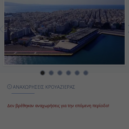
Ημέρα 7η
Κωνσταντινούπολη, Τουρκία
08:00
Διανυκτέρευση
Ημέρα 8η
Κωνσταντινούπολη, Τουρκία
Αποβίβαση
ΑΝΑΧΩΡΗΣΕΙΣ ΚΡΟΥΑΖΙΕΡΑΣ
-
Δεν βρέθηκαν αναχωρήσεις για την επόμενη περίοδο!