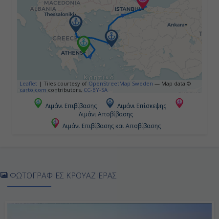
-
Ημέρα 5η
Κωστάντζα, Ρουμανία
06:00
Leaflet
|
Tiles courtesy of
OpenStreetMap Sweden
— Map data ©
carto.com
contributors,
CC-BY-SA
17:00
Λιμάνι Επιβίβασης
Λιμάνι Επίσκεψης
Λιμάνι Αποβίβασης
Λιμάνι Επιβίβασης και Αποβίβασης
Ημέρα 6η
Νέσεμπαρ, Βουλγαρία
08:00
ΦΩΤΟΓΡΑΦΙΕΣ ΚΡΟΥΑΖΙΕΡΑΣ
18:00