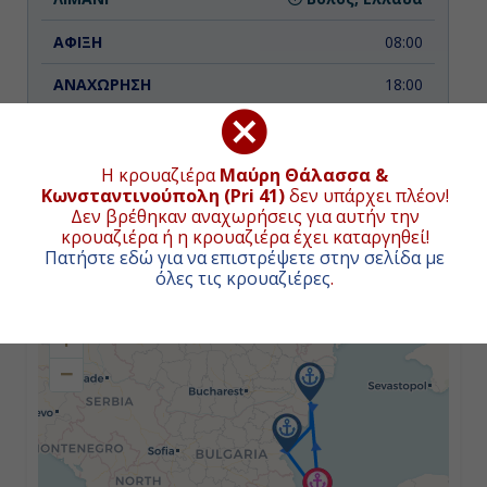
08:00
18:00
Ημέρα 3η
Η κρουαζιέρα
Μαύρη Θάλασσα &
Kωνσταντινούπολη (Pri 41)
δεν υπάρχει πλέον!
Χίος, Ελλάδα
ΧΑΡΤΗΣ ΚΡΟΥΑΖΙΕΡΑΣ
Δεν βρέθηκαν αναχωρήσεις για αυτήν την
κρουαζιέρα ή η κρουαζιέρα έχει καταργηθεί!
07:00
Πατήστε εδώ για να επιστρέψετε στην σελίδα με
Συνολική απόσταση κρουαζιέρας:
1071
ναυτικά μίλια
όλες τις κρουαζιέρες
.
(1984χλμ.)
18:00
+
−
Ημέρα 4η
Εν Πλω
-