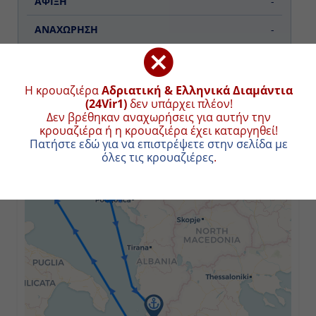
-
Ημέρα 3η
Η κρουαζιέρα
Αδριατική & Ελληνικά Διαμάντια
Σπλιτ, Κροατία
ΧΑΡΤΗΣ ΚΡΟΥΑΖΙΕΡΑΣ
(24Vir1)
δεν υπάρχει πλέον!
Δεν βρέθηκαν αναχωρήσεις για αυτήν την κρουαζιέρα
09:00
ή η κρουαζιέρα έχει καταργηθεί!
Πατήστε εδώ για να επιστρέψετε στην σελίδα με όλες
+
19:00
τις κρουαζιέρες
.
−
Ημέρα 4η
Ντουμπρόβνικ, Κροατία
09:00
22:00