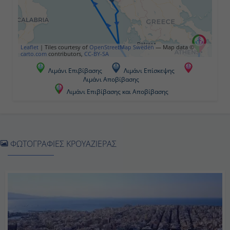
Ημέρα 5η
Κότορ, Μαυροβούνιο
Leaflet
|
Tiles courtesy of
OpenStreetMap Sweden
— Map data ©
carto.com
contributors,
CC-BY-SA
09:00
Λιμάνι Επιβίβασης
Λιμάνι Επίσκεψης
Λιμάνι Αποβίβασης
19:00
Λιμάνι Επιβίβασης και Αποβίβασης
Ημέρα 6η
Κέρκυρα, Ελλάδα
ΦΩΤΟΓΡΑΦΙΕΣ ΚΡΟΥΑΖΙΕΡΑΣ
09:00
21:00
Ημέρα 7η