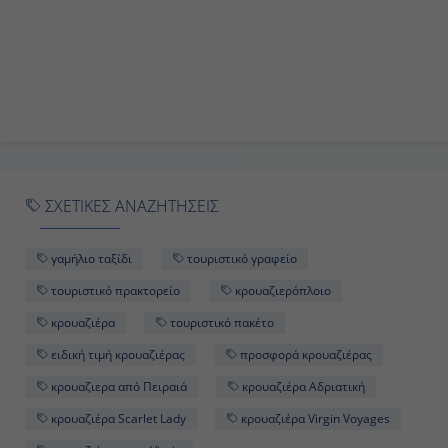
ΣΧΕΤΙΚΕΣ ΑΝΑΖΗΤΗΣΕΙΣ
γαμήλιο ταξίδι
τουριστικό γραφείο
τουριστικό πρακτορείο
κρουαζιερόπλοιο
κρουαζιέρα
τουριστικό πακέτο
ειδική τιμή κρουαζιέρας
προσφορά κρουαζιέρας
κρουαζιερα από Πειραιά
κρουαζιέρα Αδριατική
κρουαζιέρα Scarlet Lady
κρουαζιέρα Virgin Voyages
κρουαζιέρα με τη Virgin