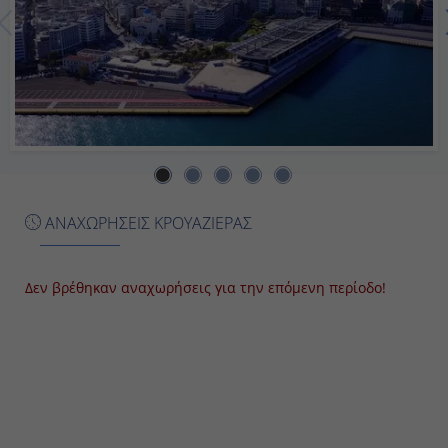
Εν Πλω
-
-
Ημέρα 8η
Πειραιάς, Ελλάδα
ΑΝΑΧΩΡΗΣΕΙΣ ΚΡΟΥΑΖΙΕΡΑΣ
-
Αποβίβαση
Δεν βρέθηκαν αναχωρήσεις για την επόμενη περίοδο!