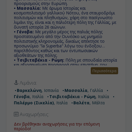
προορισμούς στην Ευρώπη.
• Μασσαλία:
Με άρωμα Ιστορίας και
κοσμοπολιτισμό γαλλικού Νότου, ένα σταυροδρόμι
πολιτισμών και πληθυσμών, χάρη στο πασίγνωστο
λιμάνι της, είναι και η παλιότερη πόλη της Γαλλίας, με
δυνατή ιστορία 26 αιώνων.
• Γένοβα:
Με μεγάλο μέρος της παλιάς πόλης
προστατευμένο από την Ουνέσκο ως μνημείο
πολιτιστικής κληρονομιάς, δικαίως απέκτησε το
προσωνύμιο "la Superba" λόγω του ένδοξου
παρελθόντος καθώς και των εντυπωσιακών
αξιοθεάτων της πόλης.
• Τσιβιταβέκια - Ρώμη:
Πόλη με σπουδαία ιστορία
και αξιοσημείωτη προσφορά στην επιστήμη, τον
πολιτισμό και τις τέχνες. Γι' αυτό το λόγο, καθώς και
Περισσότερα
για τα πολυάριθμα και εξαιρετικής ομορφιάς μνημεία
της, της έχει αποδοθεί η προσωνυμία «η αιώνια
Λιμάνια:
πόλη»
• Παλέρμο (Σικελία):
Πρωτεύουσα της Σικελίας, το
Βαρκελώνη
, Ισπανία
Μασσαλία
, Γαλλία
μεγαλύτερο νησί της Μεσογείου και αυτόνομη
Γένοβα
, Ιταλία
Τσιβιταβέκια - Ρώμη
, Ιταλία
περιοχή της Ιταλίας, το Παλέρμο σίγουρα θα σας
συναρπάσει. Ξεχάστε ό,τι έχετε δει στις ταινίες περί
Παλέρμο (Σικελία)
, Ιταλία
Βαλέτα
, Μάλτα
σικελικής μαφίας και αφεθείτε στη μυστηριώδη αυτή
πόλη!
Αναχωρήσεις:
• Βαλέτα:
Ολόκληρη η πόλη είναι ένα υπαίθριο
μουσείο, με έντονα στοιχεία μπαρόκ αρχιτεκτονικής
Δεν βρέθηκαν αναχωρήσεις για την επόμενη
και έχει ανακηρυχθεί από την Ουνέσκο ως μνημείο
περίοδο!
παγκόσμιας πολιτιστικής κληρονομιάς.