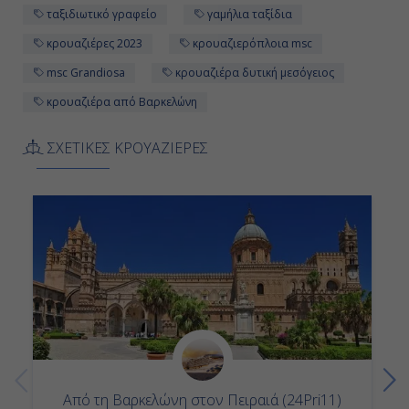
ταξιδιωτικό γραφείο
γαμήλια ταξίδια
κρουαζιέρες 2023
κρουαζιερόπλοια msc
msc Grandiosa
κρουαζιέρα δυτική μεσόγειος
κρουαζιέρα από Βαρκελώνη
ΣΧΕΤΙΚΕΣ ΚΡΟΥΑΖΙΕΡΕΣ
Από τη Βαρκελώνη στον Πειραιά (24Pri11)