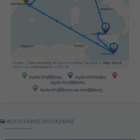
07:00
17:00
Ημέρα 5η
Παλέρμο (Σικελία), Ιταλία
09:00
Leaflet
|
Tiles courtesy of
OpenStreetMap Sweden
— Map data ©
carto.com
contributors,
CC-BY-SA
16:00
Λιμάνι Επιβίβασης
Λιμάνι Επίσκεψης
Λιμάνι Αποβίβασης
Λιμάνι Επιβίβασης και Αποβίβασης
Ημέρα 6η
Βαλέτα, Μάλτα
09:00
ΦΩΤΟΓΡΑΦΙΕΣ ΚΡΟΥΑΖΙΕΡΑΣ
17:00