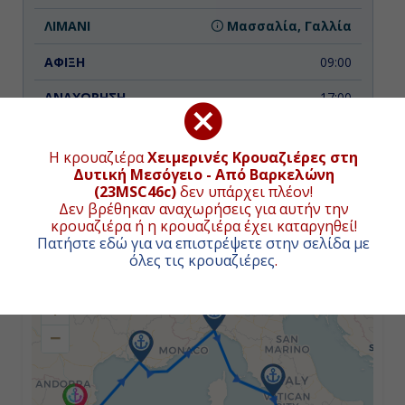
Μασσαλία, Γαλλία
09:00
17:00
Η κρουαζιέρα
Χειμερινές Κρουαζιέρες στη
Ημέρα 3η
Δυτική Μεσόγειο - Από Βαρκελώνη
(23MSC46c)
δεν υπάρχει πλέον!
Γένοβα, Ιταλία
ΧΑΡΤΗΣ ΚΡΟΥΑΖΙΕΡΑΣ
Δεν βρέθηκαν αναχωρήσεις για αυτήν την
κρουαζιέρα ή η κρουαζιέρα έχει καταργηθεί!
08:00
Πατήστε εδώ για να επιστρέψετε στην σελίδα με
Συνολική απόσταση κρουαζιέρας:
1778
ναυτικά μίλια
όλες τις κρουαζιέρες
.
(3293χλμ.)
17:00
+
−
Ημέρα 4η
Τσιβιταβέκια - Ρώμη, Ιταλία