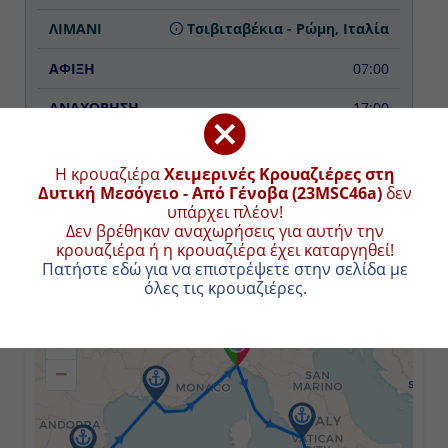
Τσιβιταβέκια - Ρώμη, Ιταλία
07:00
17:00
Ημέρα 3η
Η κρουαζιέρα
Χειμερινές Κρουαζιέρες στη Δυτική
Μεσόγειο - Από Γένοβα (23MSC46a)
δεν υπάρχει
Παλέρμο (Σικελία), Ιταλία
ΧΑΡΤΗΣ ΚΡΟΥΑΖΙΕΡΑΣ
πλέον!
Δεν βρέθηκαν αναχωρήσεις για αυτήν την κρουαζιέρα
09:00
ή η κρουαζιέρα έχει καταργηθεί!
Συνολική απόσταση κρουαζιέρας:
1778
ναυτικά μίλια
Πατήστε εδώ για να επιστρέψετε στην σελίδα με όλες
(3293χλμ.)
16:00
τις κρουαζιέρες
.
+
Ημέρα 4η
−
Βαλέτα, Μάλτα
09:00