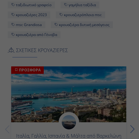
ταξιδιωτικό γραφείο
γαμήλια ταξίδια
κρουαζιέρες 2023
κρουαζιερόπλοια msc
msc Grandiosa
κρουαζιέρα δυτική μεσόγειος
κρουαζιέρα από Γένοβα
ΣΧΕΤΙΚΕΣ ΚΡΟΥΑΖΙΕΡΕΣ
ΠΡΟΣΦΟΡΑ
Ιταλία, Γαλλία, Ισπανία & Μάλτα από Βαρκελώνη
(26MSC83)