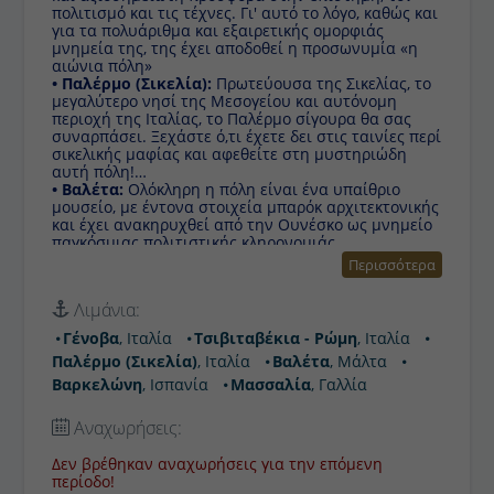
και τις τέχνες. Γι' αυτό το λόγο, καθώς και για τα
πολυάριθμα και εξαιρετικής ομορφιάς μνημεία της, της
έχει αποδοθεί η προσωνυμία «η αιώνια πόλη»
• Παλέρμο (Σικελία):
Πρωτεύουσα της Σικελίας, το
μεγαλύτερο νησί της Μεσογείου και αυτόνομη περιοχή
της Ιταλίας, το Παλέρμο σίγουρα θα σας συναρπάσει.
Ξεχάστε ό,τι έχετε δει στις ταινίες περί σικελικής μαφίας
και αφεθείτε στη μυστηριώδη αυτή πόλη!
• Βαλέτα:
Ολόκληρη η πόλη είναι ένα υπαίθριο μουσείο,
με έντονα στοιχεία μπαρόκ αρχιτεκτονικής και έχει
ανακηρυχθεί από την Ουνέσκο ως μνημείο παγκόσμιας
πολιτιστικής κληρονομιάς.
• Βαρκελώνη:
Πρωτεύουσα της Καταλωνίας, που τα
έχει όλα και είναι από τους πιο δημοφιλείς προορισμούς
στην Ευρώπη.
Περισσότερα
• Μασσαλία:
Με άρωμα Ιστορίας και κοσμοπολιτισμό
γαλλικού Νότου, ένα σταυροδρόμι πολιτισμών και
Λιμάνια:
πληθυσμών, χάρη στο πασίγνωστο λιμάνι της, είναι και
η παλιότερη πόλη της Γαλλίας, με δυνατή ιστορία 26
Γένοβα
, Ιταλία
Τσιβιταβέκια - Ρώμη
, Ιταλία
αιώνων.
Παλέρμο (Σικελία)
, Ιταλία
Βαλέτα
, Μάλτα
• Γένοβα:
Με μεγάλο μέρος της παλιάς πόλης
προστατευμένο από την Ουνέσκο ως μνημείο
Βαρκελώνη
, Ισπανία
Μασσαλία
, Γαλλία
πολιτιστικής κληρονομιάς, δικαίως απέκτησε το
προσωνύμιο "la Superba" λόγω του ένδοξου
Αναχωρήσεις:
παρελθόντος καθώς και των εντυπωσιακών αξιοθεάτων
της πόλης.
Δεν βρέθηκαν αναχωρήσεις για την επόμενη περίοδο!