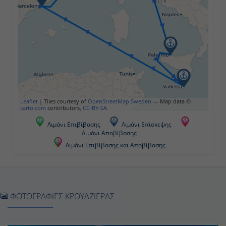
17:00
Ημέρα 5η
Εν Πλω
-
Leaflet
|
Tiles courtesy of
OpenStreetMap Sweden
— Map data ©
carto.com
contributors,
CC-BY-SA
-
Λιμάνι Επιβίβασης
Λιμάνι Επίσκεψης
Λιμάνι Αποβίβασης
Λιμάνι Επιβίβασης και Αποβίβασης
Ημέρα 6η
Βαρκελώνη, Ισπανία
09:00
ΦΩΤΟΓΡΑΦΙΕΣ ΚΡΟΥΑΖΙΕΡΑΣ
18:00