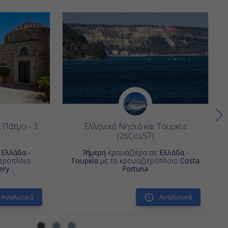
 Πάτμο - 3
Ελληνικά Νησιά και Τουρκία
)
(26Cos57)
ε
Ελλάδα -
7ήμερη
κρουαζιέρα σε
Ελλάδα -
ιερόπλοιο
Τουρκία
με το κρουαζιερόπλοιο
Costa
ery
Fortuna
Αναλυτικά
Αναλυτικά