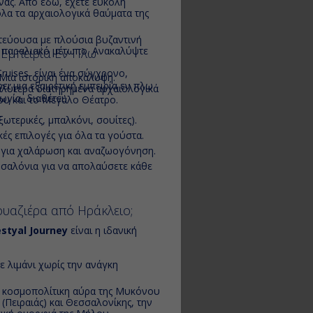
νας. Από εδώ, έχετε εύκολη
λα τα αρχαιολογικά θαύματα της
εύουσα με πλούσια βυζαντινή
ο παραλιακό μέτωπο. Ανακαλύψτε
 Εμπειρία Εν Πλω
 Cruises, είναι ένα σύγχρονο,
Μια ιστορική αποκάλυψη.
 μια εξαιρετική εμπειρία εν πλω.
καλύτερα διατηρημένα αρχαιολογικά
γία, διαθέτει:
ου και το Μεγάλο Θέατρο.
ξωτερικές, μπαλκόνι, σουίτες).
κές επιλογές για όλα τα γούστα.
ς για χαλάρωση και αναζωογόνηση.
 σαλόνια για να απολαύσετε κάθε
ουαζιέρα από Ηράκλειο;
estyal Journey
είναι η ιδανική
ε λιμάνι χωρίς την ανάγκη
 κοσμοπολίτικη αύρα της Μυκόνου
 (Πειραιάς) και Θεσσαλονίκης, την