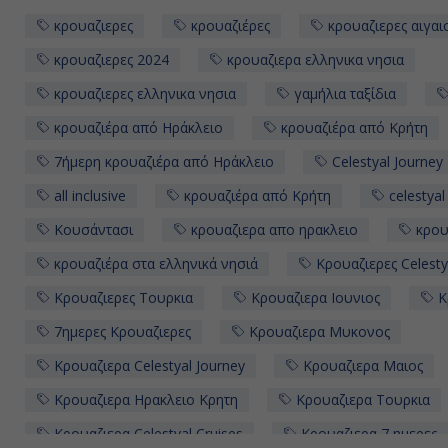
κρουαζιερες
κρουαζιέρες
κρουαζιερες αιγαι
κρουαζιερες 2024
κρουαζιερα ελληνικα νησια
κρουαζιερες ελληνικα νησια
γαμήλια ταξίδια
κρουαζιέρα από Ηράκλειο
κρουαζιέρα από Κρήτη
7ήμερη κρουαζιέρα από Ηράκλειο
Celestyal Journey
all inclusive
κρουαζιέρα από Κρήτη
celestyal
Κουσάντασι
κρουαζιερα απο ηρακλειο
κρου
κρουαζιέρα στα ελληνικά νησιά
Κρουαζιερες Celesty
Κρουαζιερες Τουρκια
Κρουαζιερα Ιουνιος
Κ
7ημερες Κρουαζιερες
Κρουαζιερα Μυκονος
Κρουαζιερα Celestyal Journey
Κρουαζιερα Μαιος
Κρουαζιερα Ηρακλειο Κρητη
Κρουαζιερα Τουρκια
Κρουαζιερα Celestyal Cruises
Κρουαζιερα 7 ημερες