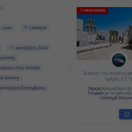
ο
ΠΡΟΣΦΟΡΑ
Louis
Celestyal
κρουζιέρες 2024
 journey
αζιερες στην ελλαδα
Εικόνες του Αιγαίου με
al Journey
ημέρες (CC1
ρουαζιερα Σεπτεμβριος
3ήμερη
κρουαζιέρα σ
Τουρκία
με το κρουαζ
Celestyal Discov