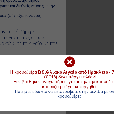
σική ομορφιά της Μήλου.
νικές και διεθνείς γεύσεις με την
εις ζωής, εξερευνώντας
μαγευτική 7ήμερη
ίτε για το ταξίδι των
Ανακαλύψτε το Αιγαίο με τον
Περισσότερα
Η κρουαζιέρα
Ειδυλλιακό Αιγαίο από Ηράκλειο - 7
(CC18)
δεν υπάρχει πλέον!
Δεν βρέθηκαν αναχωρήσεις για αυτήν την κρουαζιέ
κρουαζιέρα έχει καταργηθεί!
Πατήστε εδώ για να επιστρέψετε στην σελίδα με όλ
λλάδα
Μύκονος
, Ελλάδα
κρουαζιέρες
.
λονίκη
, Ελλάδα
Κουσάντασι