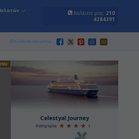
Πελατών
Καλέστε μας:
210
4284391
Σύνδεση σαν μέλος
ΕΝΗ
Celestyal Journey
Κατηγορία: