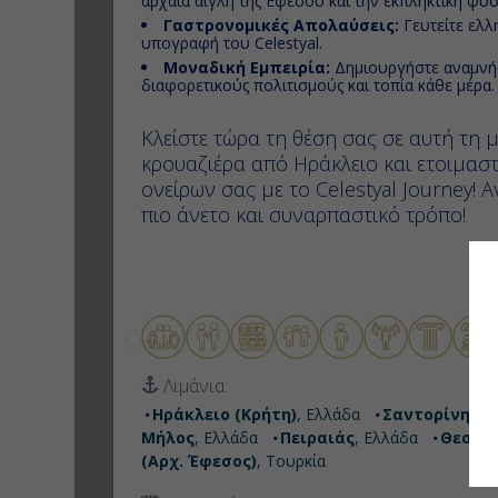
αρχαία αίγλη της Εφέσου και την εκπληκτική φυ
Γαστρονομικές Απολαύσεις:
Γευτείτε ελλη
υπογραφή του Celestyal.
Μοναδική Εμπειρία:
Δημιουργήστε αναμνήσ
διαφορετικούς πολιτισμούς και τοπία κάθε μέρα.
Κλείστε τώρα τη θέση σας σε αυτή τη 
κρουαζιέρα από Ηράκλειο και ετοιμαστε
ονείρων σας με το Celestyal Journey! 
πιο άνετο και συναρπαστικό τρόπο!
Λιμάνια:
Ηράκλειο (Κρήτη)
, Ελλάδα
Σαντορίνη
, Ε
Μήλος
, Ελλάδα
Πειραιάς
, Ελλάδα
Θεσσα
(Αρχ. Έφεσος)
, Τουρκία