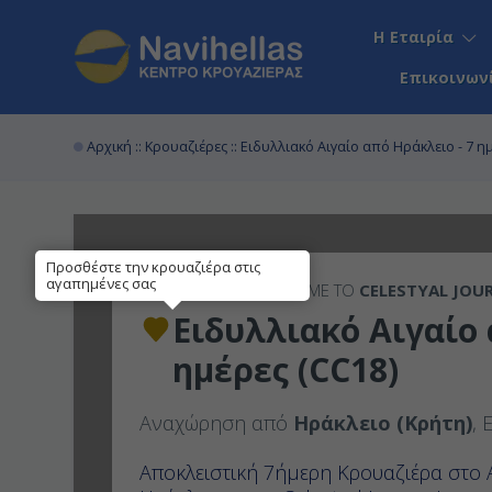
Η Εταιρία
Επικοινων
Αρχική
::
Κρουαζιέρες
:: Ειδυλλιακό Αιγαίο από Ηράκλειο - 7 η
Προσθέστε την κρουαζιέρα στις
αγαπημένες σας
7ΉΜΕΡΗ
ΚΡΟΥΑΖΙΕΡΑ ΜΕ ΤΟ
CELESTYAL JOU
Ειδυλλιακό Αιγαίο 
ημέρες (CC18)
Αναχώρηση από
Ηράκλειο (Κρήτη)
, 
Αποκλειστική 7ήμερη Κρουαζιέρα στο 