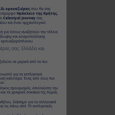
ίδι κρουαζιέρας
που θα σας
πανέμορφο
Ηράκλειο της Κρήτης
,
ίο
Celestyal Journey
σας
αίου και έναν αρχαιολογικό
κή για όσους αναζητούν την τέλεια
άλυψης και κοσμοπολίτικης
 κρουαζιερόπλοιου.
έρας σας: Ελλάδα και
ξιδεύει σε μερικά από τα πιο
γνωστό για τα εκπληκτικά
δική καλντέρα. Ένας από τους πιο
μο.
τικος προορισμός. Απολαύστε την
 και τα γραφικά σοκάκια της Χώρας
Μήλου, διάσημο για τα σεληνιακά
αι τις πάνω από 70 εκπληκτικές