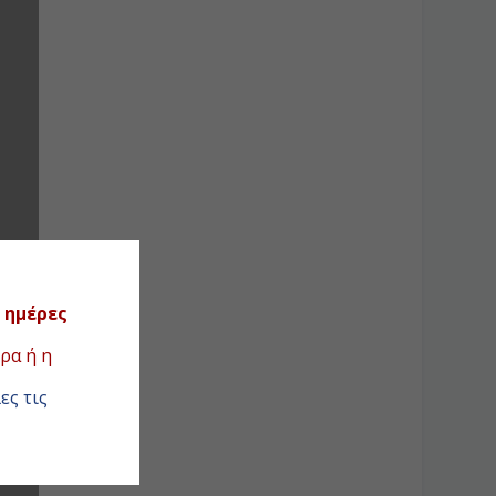
 ημέρες
ρα ή η
ες τις