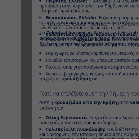
Πειραιάς, Ελλάδα:
Η ιστορική πύλη της Αθή
πρόσβαση στην Ακρόπολη, τον Παρθενώνα και ό
ελληνικής πρωτεύουσας.
Θεσσαλονίκη, Ελλάδα:
Η ζωντανή συμπρωτ
ιστορία, μοναδική γαστρονομία και ένα υπέροχ
Το Πλοίο Celestyal Journey: Η Απόλυτη
τον Λευκό Πύργο και τις ρωμαϊκές της ρίζες.
Το
Celestyal Journey
, το flagship της Celestyal
Κουσάντασι (Αρχαία Έφεσος), Τουρκία:
ανακαινισμένο και φιλόξενο πλοίο που προσφέρει
Επισκεφθείτε την
αρχαία Έφεσο
, ένα από τα 
Σχεδιασμένο για να προσφέρει άνεση και ψυχαγω
θαύματα, με την περίφημη Βιβλιοθήκη του Κέλσ
Ευρύχωρες και άνετες καμπίνες (εσωτερικές, ε
Ποικιλία εστιατορίων και μπαρ με γαστρονομι
Πισίνες, σπα, γυμναστήριο και κέντρα ευεξία
Χώρους ψυχαγωγίας, καζίνο, καταστήματα και
στιγμή της
κρουαζιέρας
σας.
Γιατί να επιλέξετε αυτή την 7ήμερη Κρ
Αυτή η
κρουαζιέρα από την Κρήτη
με το
Cel
επιλογή για:
Ολική Ξεγνοιασιά:
Ταξιδεύετε από λιμάνι σ
συνεχούς αποσκευής και μετακίνησης.
Πολυποίκιλη Ανακάλυψη:
Συνδυάζετε την
και Σαντορίνης, την ιστορική σημασία της Αθήνας