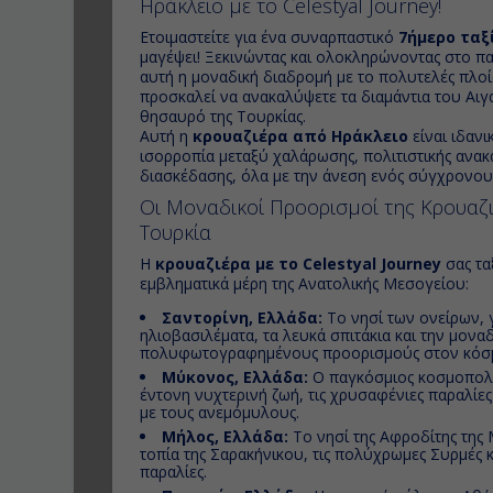
Ηράκλειο με το Celestyal Journey!
Ετοιμαστείτε για ένα συναρπαστικό
7ήμερο ταξ
μαγέψει! Ξεκινώντας και ολοκληρώνοντας στο 
αυτή η μοναδική διαδρομή με το πολυτελές πλο
προσκαλεί να ανακαλύψετε τα διαμάντια του Αιγ
θησαυρό της Τουρκίας.
Αυτή η
κρουαζιέρα από Ηράκλειο
είναι ιδανι
ισορροπία μεταξύ χαλάρωσης, πολιτιστικής ανακ
διασκέδασης, όλα με την άνεση ενός σύγχρονου
Οι Μοναδικοί Προορισμοί της Κρουαζι
Τουρκία
Η
κρουαζιέρα με το Celestyal Journey
σας τα
εμβληματικά μέρη της Ανατολικής Μεσογείου:
Σαντορίνη, Ελλάδα:
Το νησί των ονείρων, 
ηλιοβασιλέματα, τα λευκά σπιτάκια και την μονα
πολυφωτογραφημένους προορισμούς στον κόσ
Μύκονος, Ελλάδα:
Ο παγκόσμιος κοσμοπολί
έντονη νυχτερινή ζωή, τις χρυσαφένιες παραλίες
με τους ανεμόμυλους.
Μήλος, Ελλάδα:
Το νησί της Αφροδίτης της 
τοπία της Σαρακήνικου, τις πολύχρωμες Συρμές κ
παραλίες.