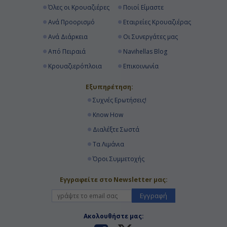
Όλες οι Κρουαζιέρες
Ποιοί Είμαστε
07:00
Ανά Προορισμό
Εταιρείες Κρουαζιέρας
Ανά Διάρκεια
Οι Συνεργάτες μας
Διακτέρευση
Από Πειραιά
Navihellas Blog
Κρουαζιερόπλοια
Επικοινωνία
Ημέρα 17η
Εξυπηρέτηση:
Ρότερνταμ , Ολλανδία
Συχνές Ερωτήσεις!
-
Know How
Διαλέξτε Σωστά
Αποβίβαση
Τα Λιμάνια
Όροι Συμμετοχής
Εγγραφείτε στο Newsletter μας:
Εγγραφή
Ακολουθήστε μας: