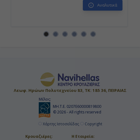
Αναλυτικά
Ημέρα 14η
Πλύμουθ, Αγγλία
08:00
16:00
Ημέρα 15η
Ντόβερ (Λονδίνο), Αγγλία
Λεωφ. Ηρώων Πολυτεχνείου 83, ΤΚ: 185 36, ΠΕΙΡΑΙΑΣ
08:00
Μέλος:
19:00
ΜΗ.Τ.Ε. 0207Ε60000819800
© 2026 - All rights reserved
Χάρτης Ιστοσελίδας
Copyright
Ημέρα 16η
Κρουαζιέρες:
Η Εταιρεία:
Ρότερνταμ , Ολλανδία