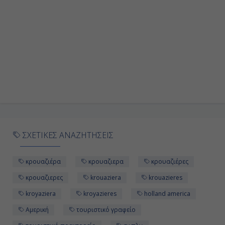
Εν Πλω
-
-
Ημέρα 10η
Εν Πλω
-
ΣΧΕΤΙΚΕΣ ΑΝΑΖΗΤΗΣΕΙΣ
-
κρουαζιέρα
κρουαζιερα
κρουαζιέρες
Ημέρα 11η
κρουαζιερες
krouaziera
krouazieres
kroyaziera
kroyazieres
holland america
Εν Πλω
Αμερική
τουριστικό γραφείο
-