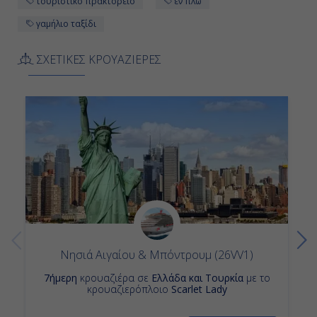
τουριστικό πρακτορείο
εν πλω
-
γαμήλιο ταξίδι
ΣΧΕΤΙΚΕΣ ΚΡΟΥΑΖΙΕΡΕΣ
Ημέρα 12η
Εν Πλω
-
-
Ημέρα 13η
Εν Πλω
Νησιά Αιγαίου & Μπόντρουμ (26VV1)
-
7ήμερη
κρουαζιέρα σε
Ελλάδα και Τουρκία
με το
-
κρουαζιερόπλοιο
Scarlet Lady