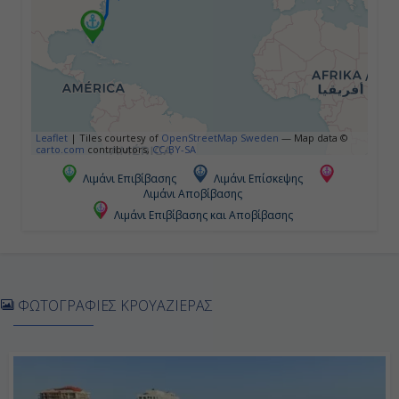
Διακτέρευση
Ημέρα 5η
Νέα Υόρκη, Η.Π.Α.
Leaflet
|
Tiles courtesy of
OpenStreetMap Sweden
— Map data ©
carto.com
contributors,
CC-BY-SA
-
Λιμάνι Επιβίβασης
Λιμάνι Επίσκεψης
Λιμάνι Αποβίβασης
16:00
Λιμάνι Επιβίβασης και Αποβίβασης
Ημέρα 6η
Εν Πλω
ΦΩΤΟΓΡΑΦΙΕΣ ΚΡΟΥΑΖΙΕΡΑΣ
-
-