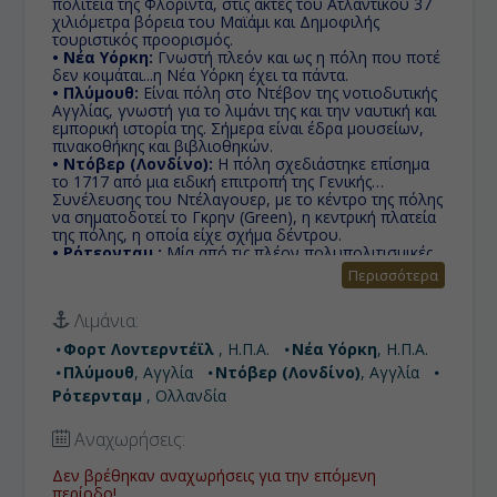
πολιτεία της Φλόριντα, στις ακτές του Ατλαντικού 37
χιλιόμετρα βόρεια του Μαϊάμι και Δημοφιλής
τουριστικός προορισμός.
• Νέα Υόρκη:
Γνωστή πλεόν και ως η πόλη που ποτέ
δεν κοιμάται...η Νέα Υόρκη έχει τα πάντα.
• Πλύμουθ:
Eίναι πόλη στο Ντέβον της νοτιοδυτικής
Αγγλίας, γνωστή για το λιμάνι της και την ναυτική και
εμπορική ιστορία της. Σήμερα είναι έδρα μουσείων,
πινακοθήκης και βιβλιοθηκών.
• Ντόβερ (Λονδίνο):
Η πόλη σχεδιάστηκε επίσημα
το 1717 από μια ειδική επιτροπή της Γενικής
Συνέλευσης του Ντέλαγουερ, με το κέντρο της πόλης
να σηματοδοτεί το Γκρην (Green), η κεντρική πλατεία
της πόλης, η οποία είχε σχήμα δέντρου.
• Ρότερνταμ :
Μία από τις πλέον πολυπολιτισμικές
πόλεις, εκτός από το λιμάνι, είναι παγκοσμίως
Περισσότερα
γνωστό για το Πανεπιστήμιο Εράσμους και για την
υψηλού επιπέδου αρχιτεκτονική του. Διαθέτει το
Λιμάνια:
μεγαλύτερο λιμάνι στην Ευρώπη, αφού λειτουργεί
ως πύλη εισόδου υπερατλαντικών-και όχι μόνον-
Φορτ Λοvτερντέϊλ
, Η.Π.Α.
Νέα Υόρκη
, Η.Π.Α.
αγαθών στη συγκεκριμένη ήπειρο.
Πλύμουθ
, Αγγλία
Ντόβερ (Λονδίνο)
, Αγγλία
Ρότερνταμ
, Ολλανδία
Αναχωρήσεις:
Δεν βρέθηκαν αναχωρήσεις για την επόμενη
περίοδο!