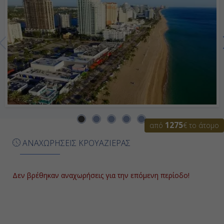
Ημέρα 7η
Εν Πλω
-
-
Ημέρα 8η
1275
από
€ το άτομο
Εν Πλω
ΑΝΑΧΩΡΗΣΕΙΣ ΚΡΟΥΑΖΙΕΡΑΣ
-
-
Δεν βρέθηκαν αναχωρήσεις για την επόμενη περίοδο!
Ημέρα 9η