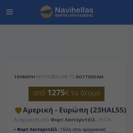
16ΉΜΕΡΗ
ΚΡΟΥΑΖΙΕΡΑ ΜΕ ΤΟ
ROTTERDAM
1275
από
€ το άτομο
Αμερική - Ευρώπη (23HAL55)
Αναχώρηση από
Φορτ Λοvτερντέϊλ
, Η.Π.Α.
• Φορτ Λοvτερντέϊλ :
Πόλη στην αμερικανική