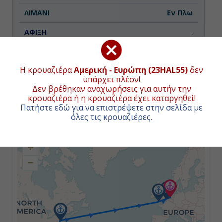
Εν Πλω
-
-
Η κρουαζιέρα
Αμερική - Ευρώπη (23HAL55)
δεν
υπάρχει πλέον!
Ημέρα 3η
Δεν βρέθηκαν αναχωρήσεις για αυτήν την
κρουαζιέρα ή η κρουαζιέρα έχει καταργηθεί!
Εν Πλω
Πατήστε εδώ για να επιστρέψετε στην σελίδα με
ΧΑΡΤΗΣ ΚΡΟΥΑΖΙΕΡΑΣ
όλες τις κρουαζιέρες
.
-
+
-
−
Ημέρα 4η
Νέα Υόρκη, Η.Π.Α.
07:00