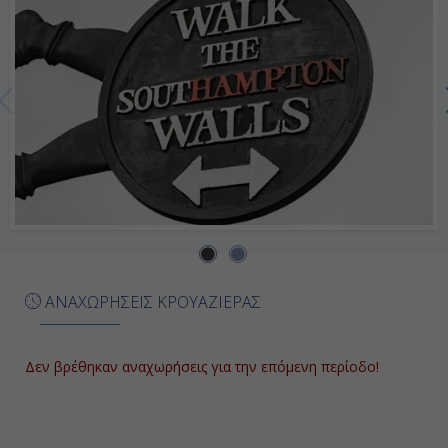
Ημέρα 7η
Εν Πλω
-
-
Ημέρα 8η
Βοστώνη, Η.Π.Α.
08:00
ΑΝΑΧΩΡΗΣΕΙΣ ΚΡΟΥΑΖΙΕΡΑΣ
Αποβίβαση
Δεν βρέθηκαν αναχωρήσεις για την επόμενη περίοδο!