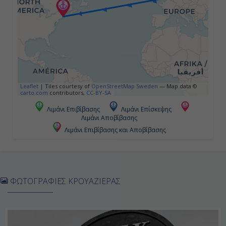
-
Ημέρα 5η
Εν Πλω
-
Leaflet
|
Tiles courtesy of
OpenStreetMap Sweden
— Map data ©
carto.com
contributors,
CC-BY-SA
-
Λιμάνι Επιβίβασης
Λιμάνι Επίσκεψης
Λιμάνι Αποβίβασης
Λιμάνι Επιβίβασης και Αποβίβασης
Ημέρα 6η
Εν Πλω
-
ΦΩΤΟΓΡΑΦΙΕΣ ΚΡΟΥΑΖΙΕΡΑΣ
-