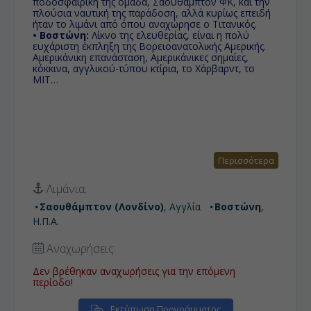
ποδοσφαιρική της ομάδα, Σαουθάμπτον ΦΚ, και την
πλούσια ναυτική της παράδοση, αλλά κυρίως επειδή
ήταν το λιμάνι από όπου αναχώρησε ο Τιτανικός.
• Βοστώνη:
Λίκνο της ελευθερίας, είναι η πολύ
ευχάριστη έκπληξη της Βορειοανατολικής Αμερικής.
Αμερικάνικη επανάσταση, Αμερικάνικες σημαίες,
κόκκινα, αγγλικού-τύπου κτίρια, το Χάρβαρντ, το
ΜΙΤ…
Περισσότερα
Λιμάνια:
Σαουθάμπτον (Λονδίνο)
, Αγγλία
Βοστώνη
,
Η.Π.Α.
Αναχωρήσεις:
Δεν βρέθηκαν αναχωρήσεις για την επόμενη
περίοδο!
Εκτύπωση Προγράμματος