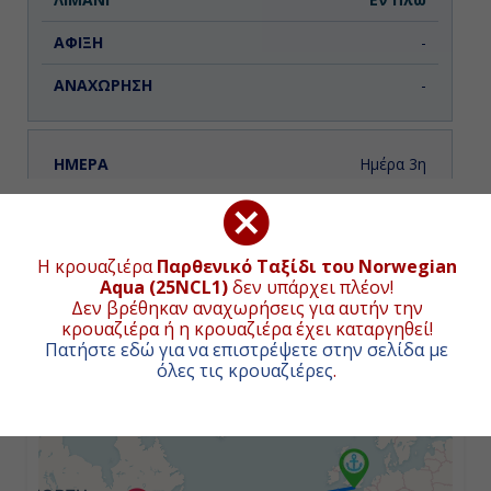
-
-
Ημέρα 3η
Εν Πλω
ΧΑΡΤΗΣ ΚΡΟΥΑΖΙΕΡΑΣ
-
Η κρουαζιέρα
Παρθενικό Ταξίδι του Norwegian
Συνολική απόσταση κρουαζιέρας:
2888
ναυτικά μίλια
Aqua (25NCL1)
δεν υπάρχει πλέον!
(5349χλμ.)
-
Δεν βρέθηκαν αναχωρήσεις για αυτήν την
κρουαζιέρα ή η κρουαζιέρα έχει καταργηθεί!
+
Πατήστε εδώ για να επιστρέψετε στην σελίδα με
όλες τις κρουαζιέρες
.
−
Ημέρα 4η
Εν Πλω
-