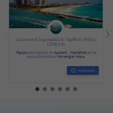
Κρουαζιερες Η Π Α
Κρουαζιερα 7 ημερες
Κρουαζιερα Οκτωβριος
Κρουαζιερες Norwegian Aqua
Κρουαζιερα Βοστωνη
Δομινικανή Δημοκρατία & Παρθένες Νήσοι
(25NCL4)
7ήμερη
κρουαζιέρα σε
Αμερική - Καραϊβική
με το
κρουαζιερόπλοιο
Norwegian Aqua
Αναλυτικά