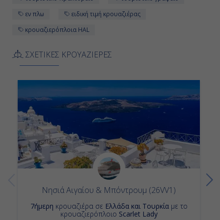
εν πλω
ειδική τιμή κρουαζιέρας
κρουαζιερόπλοια HAL
ΣΧΕΤΙΚΕΣ ΚΡΟΥΑΖΙΕΡΕΣ
Νησιά Αιγαίου & Μπόντρουμ (26VV1)
7ήμερη
κρουαζιέρα σε
Ελλάδα και Τουρκία
με το
κρουαζιερόπλοιο
Scarlet Lady