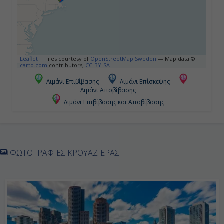
17:00
Ημέρα 5η
Leaflet
|
Tiles courtesy of
OpenStreetMap Sweden
— Map data ©
Σίδνεϋ (Νόβα Σκότια), Καναδάς
carto.com
contributors,
CC-BY-SA
Λιμάνι Επιβίβασης
Λιμάνι Επίσκεψης
08:00
Λιμάνι Αποβίβασης
18:00
Λιμάνι Επιβίβασης και Αποβίβασης
Ημέρα 6η
ΦΩΤΟΓΡΑΦΙΕΣ ΚΡΟΥΑΖΙΕΡΑΣ
Εν Πλω
-
-