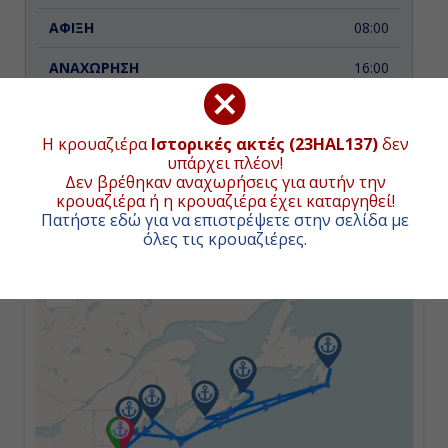
08:00
16:00
Ημέρα 3η
Η κρουαζιέρα
Ιστορικές ακτές (23HAL137)
δεν
υπάρχει πλέον!
Σαιντ Τζον (Νιου Μπράσνγουικ),
ΧΑΡΤΗΣ ΚΡΟΥΑΖΙΕΡΑΣ
Δεν βρέθηκαν αναχωρήσεις για αυτήν την
Καναδάς
κρουαζιέρα ή η κρουαζιέρα έχει καταργηθεί!
Πατήστε εδώ για να επιστρέψετε στην σελίδα με
08:00
όλες τις κρουαζιέρες
.
+
14:00
−
Ημέρα 4η
Χάλιφαξ (Νόβα Σκότια), Καναδάς
08:00