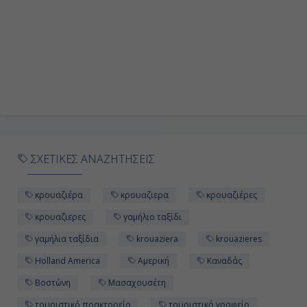
ΣΧΕΤΙΚΕΣ ΑΝΑΖΗΤΗΣΕΙΣ
κρουαζιέρα
κρουαζιερα
κρουαζιέρες
κρουαζιερες
γαμήλιο ταξίδι
γαμήλια ταξίδια
krouaziera
krouazieres
Holland America
Αμερική
Καναδάς
Βοστώνη
Μασαχουσέτη
τουριστικό πρακτορείο
τουριστικό γραφείο