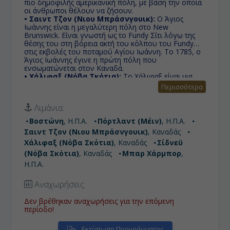
πιο δημοφιλής αμερικανική πόλη, με βάση την οποία
οι άνθρωποι θέλουν να ζήσουν.
• Σαιντ Τζον (Νιου Μπράσνγουικ):
Ο Άγιος
Ιωάννης είναι η μεγαλύτερη πόλη στο New
Brunswick. Είναι γνωστή ως το Fundy Σίτι λόγω της
θέσης του στη βόρεια ακτή του κόλπου του Fundy
στις εκβολές του ποταμού Αγίου Ιωάννη. Το 1785, ο
Άγιος Ιωάννης έγινε η πρώτη πόλη που
ενσωματώνεται στον Καναδά.
• Χάλιφαξ (Νόβα Σκότια):
Το Χάλιφαξ είναι μια
μοντέρνα πόλη με πολλά μουσεία, γκαλερί,
Περισσότερα
πανεπιστήμια και νυχτερινή ζωή σε μία πανέμορφη
τοποθεσία και δικαίως προσελκύει κάθε χρόνο
Λιμάνια:
χιλιάδες τουρίστες!
• Σίδνεϋ (Νόβα Σκότια):
Kοινότητα και πρώην
Βοστώνη
, Η.Π.Α.
Πόρτλαντ (Μέιν)
, Η.Π.Α.
πόλη στη Nova Scotia του Καναδά. Βρίσκεται στην
Σαιντ Τζον (Νιου Μπράσνγουικ)
, Καναδάς
ανατολική ακτή του νησιού Cape Breton και ανήκει
διοικητικά στο ομώνυμο περιφερειακό δήμο.
Χάλιφαξ (Νόβα Σκότια)
, Καναδάς
Σίδνεϋ
Ιδρύθηκε το 1785 από τους Βρετανούς,
(Νόβα Σκότια)
, Καναδάς
Μπαρ Χάρμπορ
,
ενσωματώθηκε ως πόλη το 1904, και διαλύθηκε την
Η.Π.Α.
1η Αυγούστου 1995, όταν συγχωνεύθηκαν σε
περιφερειακό δήμο.
• Μπαρ Χάρμπορ:
Όμορφη πόλη στην κομητεία
Αναχωρήσεις:
Χάνκοκ, Μέϊν στις Ηνωμένες Πολιτείες και δημοφιλής
τουριστικός προορισμός. Πριν την καταστροφική
Δεν βρέθηκαν αναχωρήσεις για την επόμενη
πυρκαγιά, η πόλη ήταν ένας διάσημος προορισμός
περίοδο!
για την σούπερ-εύπορη ελίτ.
• Βοστώνη:
Λίκνο της ελευθερίας, είναι η πολύ
Εκτύπωση Προγράμματος