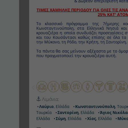
& Δωρεάν απεριόριστη κατ
ΤΙΜΕΣ ΧΑΜΗΛΗΣ ΠΕΡΙΟΔΟΥ ΓΙΑ ΟΛΕΣ ΤΙΣ ΑΝ
25% ΚΑΤ' ΑΤΟ
Το κλασσικό πρόγραμμα της 7ήμερης κοσ
Κωνσταντινούπολη, στα Ελληνικά Νησιά και στην Το
οποία συνδυάζει προσεγγίσεις στο λιμάνι της Κω
καθώς επίσης σε όλα τα κοσμοπολίτικα νησιά το
Κρήτη, τη Σαντορίνη, τη Χίο και τη Σύμη.
Τα πάντα θα σας μείνουν αξέχαστα με το όμορφο
πραγματοποιεί την κρουαζιέρα αυτή.
Τιμή κατά άτομο από Euro 146 &
περιλαμβά
κατανάλωσης
(δεν περιλαμβάνονται λιμενικά έξοδα κ
Κατεβάστε την κάτοψη των καταστρωμάτων 
αναλυτικό τιμοκατάλογο ανά κατηγορία καμπίνας (
Τα παιδιά έως 16 ετών σαν 3ο ή 4ο άτομο, εφό
Λιμάνια:
ενήλικες, πληρώνουν μόνο λιμενικά έξοδα Euro
2
πακέτο μη αλκοολούχων ποτών).
Λαύριο
, Ελλάδα
Κωνσταντινούπολη
, Τουρκί
Τουρκία
Σαντορίνη
, Ελλάδα
Άγιος Νικόλαος
Η προσφορά των ειδικών τιμών smart, ισχύει γι
Ελλάδα
Σύμη
, Ελλάδα
Χίος
, Ελλάδα
Μύκο
κατηγορία και περιλαμβάνει επίσης
δωρεάν ε
Κουσάντασι και απεριόριστη κατανάλωση ποτών!