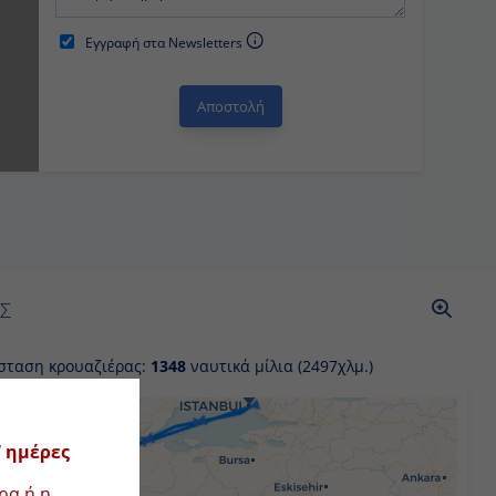
Εγγραφή στα Newsletters
ΡΑΣ
όσταση κρουαζιέρας:
1348
ναυτικά μίλια (2497χλμ.)
ρες (CC6)
κρουαζιέρα