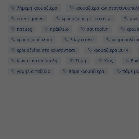
7ήμερη κρουαζιέρα
κρουαζιέρα κωνσταντινούπολη
orient queen
κρουαζιερα με το cristal
μύκονο
πάτμος
ηράκλειο
σαντορίνη
κρουαζιέ
κρουαζιερόπλοιο
7day cruise
κοσμοπολίτικο α
κρουαζιέρα στο κουσάντασι
κρουαζιερα 2014
Κωνσταντινούπολη
Σύμη
Χίος
Εικόνε
γαμήλια ταξίδια
πάμε κρουαζιέρα
πάμε μαζί κ