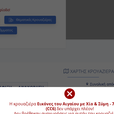
Celestyal Crystal πραγματοποιεί την
 Νησιά και στα Παράλια της Τουρκίας
δο!
Θεματικές Κρουαζιέρες
άμματος
ΧΑΡΤΗΣ ΚΡΟΥΑΖΙΕ
Συνολική απ
ΑΦΙΞΗ
ΑΝΑΧΩΡΗΣΗ
+
-
12:00
Η κρουαζιέρα
Εικόνες του Αιγαίου με Χίο & Σύμη - 7 ημέ
−
09:00
19:00
δεν υπάρχει πλέον!
Δεν βρέθηκαν αναχωρήσεις για αυτήν την κρουαζιέρα ή η 