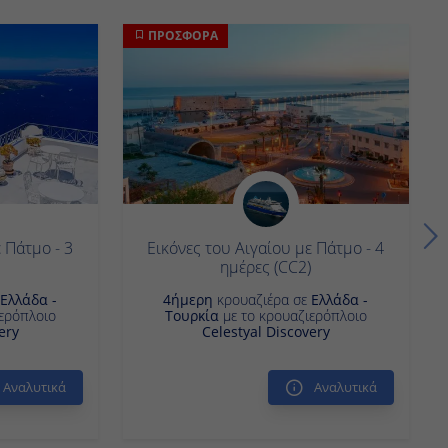
ΠΡΟΣΦΟΡΑ
 Πάτμο - 3
Εικόνες του Αιγαίου με Πάτμο - 4
)
ημέρες (CC2)
δα - Τουρκία
4ήμερη
κρουαζιέρα σε
Ελλάδα - Τουρκία
Celestyal
με το κρουαζιερόπλοιο
Celestyal
Discovery
Αναλυτικά
Αναλυτικά