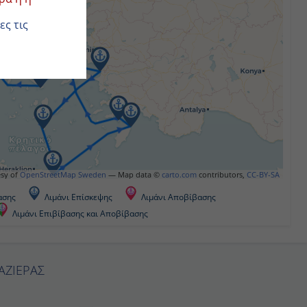
ουαζιέρες
.
urtesy of
OpenStreetMap Sweden
— Map data ©
carto.com
contributors,
CC-BY-SA
βασης
Λιμάνι Επίσκεψης
Λιμάνι Αποβίβασης
Λιμάνι Επιβίβασης και Αποβίβασης
ΥΑΖΙΕΡΑΣ