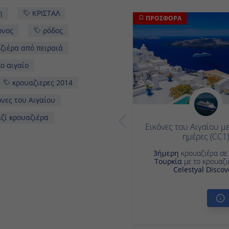
ΚΡΙΣΤΑΛ
ΠΡΟΣΦΟΡΑ
ς
ρόδος
ρα από πειραιά
ιγαίο
κρουαζιερες 2014
ς του Αιγαίου
ρουαζιέρα
Εικόνες του Αιγαίου με
ημέρες (CC1
3ήμερη
κρουαζιέρα σε
Ελλά
με το κρουαζιερόπλοιο
Discovery