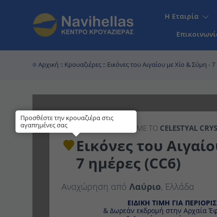
Η Εταιρία
Επικοινωνί
Αρχική
::
Κρουαζιέρες
:: Εικόνες του Αιγαίου με Χίο & Σύμη - 7
Προσθέστε την κρουαζιέρα στις
αγαπημένες σας
7ΉΜΕΡΗ
ΚΡΟΥΑΖΙΕΡΑ ΜΕ ΤΟ
CELESTYAL C
Εικόνες του Αιγαίου 
ημέρες (CC6)
Αναχώρηση από
Λαύριο
, Ελλάδα
ΕΙΔΙΚΗ ΤΙΜΗ ΓΙΑ ΠΕΡΙΟΡΙ
& Δωρεάν εκδρομή στην Αρχαία Έ