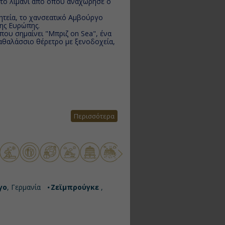
ν το λιμάνι από όπου αναχώρησε ο
ητεία, το χανσεατικό Αμβούργο
της Ευρώπης.
ου σημαίνει "Μπριζ on Sea", ένα
ραθαλάσσιο θέρετρο με ξενοδοχεία,
Περισσότερα
γο
, Γερμανία
Ζεϊμπρούγκε
,