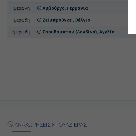
Ημέρα 4η
Αμβούργο, Γερμανία
Ημέρα 5η
Ζεϊμπρούγκε , Βέλγιο
Ημέρα 6η
Σαουθάμπτον (Λονδίνο), Αγγλία
ΑΝΑΧΩΡΗΣΕΙΣ ΚΡΟΥΑΖΙΕΡΑΣ