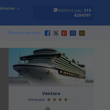
Πελατών
Καλέστε μας:
210
4284391
Σύνδεση σαν μέλος
Ventura
Κατηγορία: