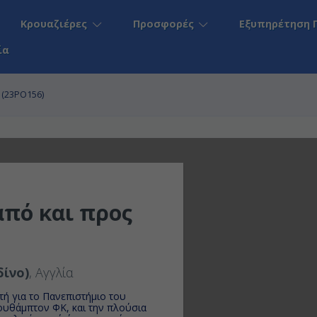
Κρουαζιέρες
Προσφορές
Εξυπηρέτηση 
ία
α (23PO156)
από και προς
ίνο)
, Αγγλία
τή για το Πανεπιστήμιο του
ουθάμπτον ΦΚ, και την πλούσια