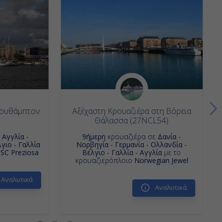
αουθάμπτον
Αξέχαστη Κρουαζιέρα στη Βόρεια
Θάλασσα (27NCL54)
ε
Αγγλία -
9ήμερη
κρουαζιέρα σε
Δανία -
γιο - Γαλλία
Νορβηγία - Γερμανία - Ολλανδία -
SC Preziosa
Βέλγιο - Γαλλία - Αγγλία
με το
κρουαζιερόπλοιο
Norwegian Jewel
Αναλυτικά
Αναλυτικά