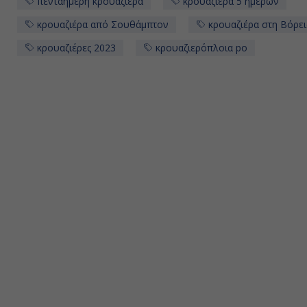
πενταημερη κρουαζιέρα
κρουαζιερα 5 ημερών
κρουαζιέρα από Σουθάμπτον
κρουαζιέρα στη Βόρε
κρουαζιέρες 2023
κρουαζιερόπλοια po