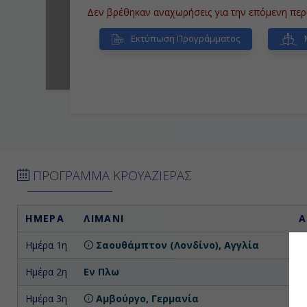
Δεν βρέθηκαν αναχωρήσεις για την επόμενη περ
Εκτύπωση Προγράμματος
ΠΡΟΓΡΑΜΜΑ ΚΡΟΥΑΖΙΕΡΑΣ
ΗΜΕΡΑ
ΛΙΜΑΝΙ
Α
Ημέρα 1η
Σαουθάμπτον (Λονδίνο), Αγγλία
Επ
Ημέρα 2η
Εν Πλω
Ημέρα 3η
Αμβούργο, Γερμανία