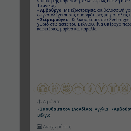
ναυτική της παράδοση, αλλά κυρίως επειδή ήτα
Τιτανικός.
• Αμβούργο:
Με εξωστρέφεια και θαλασσινή γο
συγκαταλέγεται στις ομορφότερες μητροπόλεις 
• Ζεϊμπρούγκε :
Καλωσορίσατε στο Zeebrugge π
χωριό στις ακτές του Βελγίου, ένα υπέροχο πα
καφετέριες, μαρίνα και παραλία.
Λιμάνια:
Σαουθάμπτον (Λονδίνο)
, Αγγλία
Αμβούρ
Βέλγιο
Αναχωρήσεις: