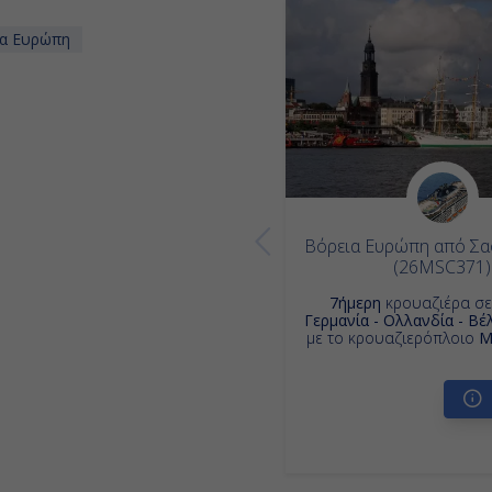
ια Ευρώπη
Βόρεια Ευρώπη από Σ
(26MSC371)
7ήμερη
κρουαζιέρα σ
Γερμανία - Ολλανδία - Βέλ
με το κρουαζιερόπλοιο
M