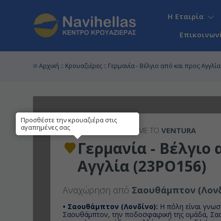
Η Εταιρία
Επικοινων
Αρχική
::
Κρουαζιέρες
:: Γερμανία - Βέλγιο από και προς Αγγλί
Προσθέστε την κρουαζιέρα στις
αγαπημένες σας
5ΉΜΕΡΗ
ΚΡΟΥΑΖΙΕΡΑ ΜΕ ΤΟ
VENTURA
Γερμανία - Βέλγιο 
Αγγλία (23PO156)
Αναχώρηση από
Σαουθάμπτον (Λονδ
• Σαουθάμπτον (Λονδίνο):
H πόλη είναι γνωσ
Σαουθάμπτον, την ποδοσφαιρική της ομάδα, Σα