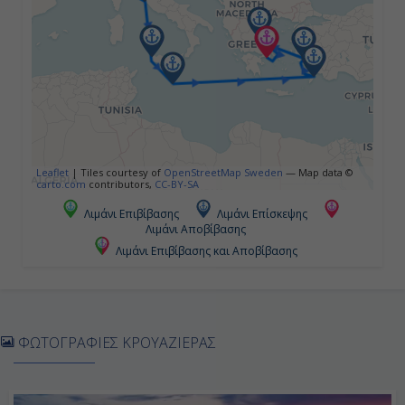
07:00
19:00
Ημέρα 5η
Τράπανι, Ιταλία
Leaflet
|
Tiles courtesy of
OpenStreetMap Sweden
— Map data ©
carto.com
contributors,
CC-BY-SA
11:00
Λιμάνι Επιβίβασης
Λιμάνι Επίσκεψης
Λιμάνι Αποβίβασης
19:00
Λιμάνι Επιβίβασης και Αποβίβασης
Ημέρα 6η
Βαλέτα, Μάλτα
ΦΩΤΟΓΡΑΦΙΕΣ ΚΡΟΥΑΖΙΕΡΑΣ
09:00