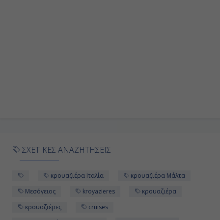
Ημέρα 9η
Κουσάντασι (Αρχ. Έφεσος), Τουρκία
07:00
17:00
Ημέρα 10η
Βόλος, Ελλάδα
08:00
ΣΧΕΤΙΚΕΣ ΑΝΑΖΗΤΗΣΕΙΣ
17:00
κρουαζιέρα Ιταλία
κρουαζιέρα Μάλτα
Ημέρα 11η
Μεσόγειος
kroyazieres
κρουαζιέρα
κρουαζιέρες
cruises
Πειραιάς, Ελλάδα