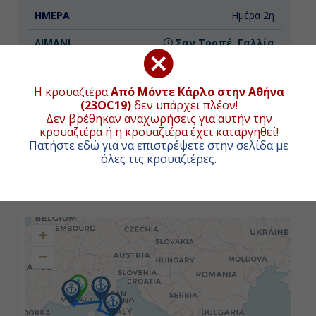
Ημέρα 2η
Σαν Τροπέ, Γαλλία
08:00
Η κρουαζιέρα
Από Μόντε Κάρλο στην Αθήνα
18:00
(23OC19)
δεν υπάρχει πλέον!
Δεν βρέθηκαν αναχωρήσεις για αυτήν την
κρουαζιέρα ή η κρουαζιέρα έχει καταργηθεί!
Πατήστε εδώ για να επιστρέψετε στην σελίδα με
Ημέρα 3η
όλες τις κρουαζιέρες
.
Λιβόρνο (Φλωρεντία & Πίζα), Ιταλία
ΧΑΡΤΗΣ ΚΡΟΥΑΖΙΕΡΑΣ
07:00
+
20:00
−
Ημέρα 4η
Τσιβιταβέκια - Ρώμη, Ιταλία