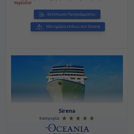
μέσα στην Ρόδο, καθώς ένα από τα σημαντικότερα
περίοδο!
αξιοθέατα του νησιού είναι η Μεσαιωνική Πόλη, που
αποτελεί Μνημείο Παγκόσμιας Κληρονομιάς και
Εκτύπωση Προγράμματος
περιλαμβάνεται στον κατάλογο της UNESCO.
• Κουσάντασι (Αρχ. Έφεσος):
Το λιμάνι για την
επίσκεψη στην Αρχαία Έφεσσο, ένα από τα
Μία ημέρα επάνω στο Sirena
μεγαλύτερα υπαίθρια μουσεία στον κόσμο, η οποία
απέχει μόλις 19 χιλιόμετρα.
• Βόλος:
Μια μεγάλη, σύγχρονη και δυναμική
ελληνική πόλη που τη βρέχει ο Παγασητικός και τη
σκιάζει το Πήλιο, έχει την τύχη να βρίσκεται σε μια
από της ομορφότερες γωνιές της Ελλάδας,
στριμωγμένη ανάμεσα σε βουνό και θάλασσα.
• Πειραιάς:
Το σημαντικότερο βιομηχανικό κέντρο
της χώρας και το μεγαλύτερο εμπορικό κέντρο της
ελληνικής οικονομίας, ενώ διαθέτει το μεγαλύτερο,
σε επιβατική κίνηση, λιμένα της Ευρώπης συνδέοντας
ακτοπλοϊκά την πρωτεύουσα με τα νησιά του
Αιγαίου.
Sirena
Κατηγορία: