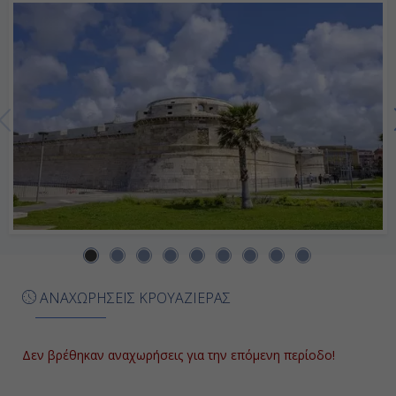
22:00
Ημέρα 7η
Σαναρί Σιρ Μερ, Γαλλία
07:00
16:00
Ημέρα 8η
Πάλμα Μαγιόρκα ( Βαλεαρίδες ),
ΑΝΑΧΩΡΗΣΕΙΣ ΚΡΟΥΑΖΙΕΡΑΣ
Ισπανία
10:00
Δεν βρέθηκαν αναχωρήσεις για την επόμενη περίοδο!
19:00