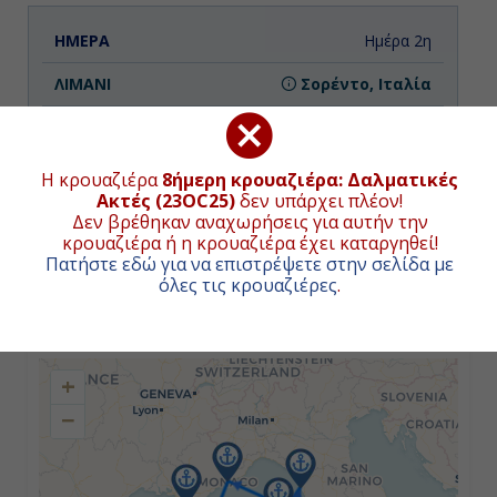
Ημέρα 2η
Σορέντο, Ιταλία
07:00
18:00
Η κρουαζιέρα
8ήμερη κρουαζιέρα: Δαλματικές
Ακτές (23OC25)
δεν υπάρχει πλέον!
Δεν βρέθηκαν αναχωρήσεις για αυτήν την
κρουαζιέρα ή η κρουαζιέρα έχει καταργηθεί!
Ημέρα 3η
Πατήστε εδώ για να επιστρέψετε στην σελίδα με
όλες τις κρουαζιέρες
.
Όλμπια (Σαρδηνία), Ιταλία
ΧΑΡΤΗΣ ΚΡΟΥΑΖΙΕΡΑΣ
09:00
+
18:00
−
Ημέρα 4η