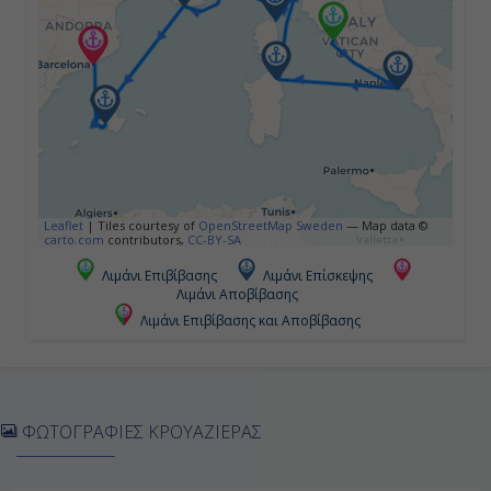
Λιβόρνο (Φλωρεντία & Πίζα), Ιταλία
08:00
23:00
Ημέρα 5η
Μπαστιά - Κορσική, Γαλλία
Leaflet
|
Tiles courtesy of
OpenStreetMap Sweden
— Map data ©
carto.com
contributors,
CC-BY-SA
07:00
Λιμάνι Επιβίβασης
Λιμάνι Επίσκεψης
Λιμάνι Αποβίβασης
18:00
Λιμάνι Επιβίβασης και Αποβίβασης
Ημέρα 6η
Μόντε Κάρλο, Μονακό
ΦΩΤΟΓΡΑΦΙΕΣ ΚΡΟΥΑΖΙΕΡΑΣ
08:00