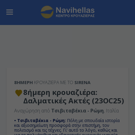
8ΉΜΕΡΗ
ΚΡΟΥΑΖΙΕΡΑ ΜΕ ΤΟ
SIRENA
8ήμερη κρουαζιέρα:
Δαλματικές Ακτές (23OC25)
Αναχώρηση από
Τσιβιταβέκια - Ρώμη
, Ιταλία
• Τσιβιταβέκια - Ρώμη:
Πόλη με σπουδαία ιστορία
και αξιοσημείωτη προσφορά στην επιστήμη, τον
πολιτισμό και τις τέχνες. Γι' αυτό το λόγο, καθώς και
για τα πολυάριθμα και εξαιρετικής ομορφιάς μνημεία