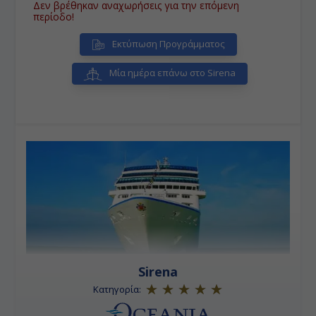
Δεν βρέθηκαν αναχωρήσεις για την επόμενη
Var στην Κυανή Ακτή Περιφέρεια Provence-Alpes-
περίοδο!
Côte στη νοτιοανατολική Γαλλία.Βρίσκεται σε
απόσταλη 13 χιλ. από την Τουλόν και 49 χλμ από τη
Εκτύπωση Προγράμματος
Μασσαλία.
• Πάλμα Μαγιόρκα ( Βαλεαρίδες ):
Είναι το
μεγαλύτερο νησί των Βαλεαρίδων, μιας αυτόνομης
Μία ημέρα επάνω στο Sirena
κοινότητας της Ισπανίας. Η Πάλμα Ντε Μαγιόρκα είναι
η πρωτεύουσα του νησιού, ή όπως την γνωρίζουν οι
κάτοικοι του υπόλοιπου νησιού Ciutat, δηλαδή πόλη
στα καταλανικά, παρόμοιο του συνηθισμένου
χαρακτηρισμού στα ελληνικά νησιά 'χώρα'.
• Βαρκελώνη:
Πρωτεύουσα της Καταλωνίας, που τα
έχει όλα και είναι από τους πιο δημοφιλείς
προορισμούς στην Ευρώπη.
Sirena
Κατηγορία: