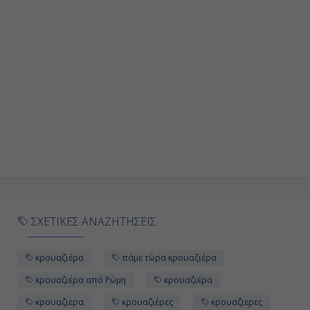
Ημέρα 9η
Βαρκελώνη, Ισπανία
08:00
Αποβίβαση
ΣΧΕΤΙΚΕΣ ΑΝΑΖΗΤΗΣΕΙΣ
κρουαζιέρα
πάμε τώρα κρουαζιέρα
κρουαζιέρα από Ρώμη
κρουαζιέρα
κρουαζιερα
κρουαζιέρες
κρουαζιερες