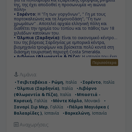
της, της έχει αποδοθεί η προσωνυμία «η αιώνια
πόλη»
• Σορέντο:
Η "Γη των γοργόνων", " Γη με τους
πορτοκαλεώνες και τα λεμονοδάση", "Γη των
χρωμάτων" . Αποτελεί αρχαία ελληνική πόλη και
διαθέτει την ηρεμία του τοπίου και το πάθος των 18
χιλιάδων κατοίκων του.
• Όλμπια (Σαρδηνία):
Είναι το οικονομικό κέντρο
του της βόρειας Σαρδηνίας με εμπορικά κέντρα,
βιομηχανία τροφίμων και βρίσκεται πολύ κοντά στη
διάσημη τουριστική περιοχή Costa Smeralda.
• Λιβόρνο (Φλωρεντία & Πίζα):
Η ιστορία του έχει
αφήσει τα σημάδια της στις γειτονιές τις πόλης που
Περισσότερα
διασχίζονται από κανάλια και περιστοιχίζονται από το
τείχος της πόλης, την όμορφη περιοχή της Βενετίας
Λιμάνια:
και το λιμάνι Μέντιτσι που ελέγχεται από πύργους
και φρούρια.
Τσιβιταβέκια - Ρώμη
, Ιταλία
Σορέντο
, Ιταλία
• Μπαστιά - Κορσική:
Η Μπαστιά είναι πόλη του
Όλμπια (Σαρδηνία)
, Ιταλία
Λιβόρνο
νομού της Άνω Κορσικής της Γαλλίας, η οποία
βρίσκεται στα βορειοανατολικά της νήσου της
(Φλωρεντία & Πίζα)
, Ιταλία
Μπαστιά -
Κορσικής στη βάση του Κορσικανικού Ακρωτηρίου.
Κορσική
, Γαλλία
Μόντε Κάρλο
, Μονακό
Είναι επίσης η δεύτερη μεγαλύτερη πόλη του νησιού
Σαναρί Σιρ Μερ
, Γαλλία
Πάλμα Μαγιόρκα (
μετά το Αζαξιό και η πρωτεύουσα του νομού.
• Μόντε Κάρλο:
Βαλεαρίδες )
, Ισπανία
Είναι διάσημο τουριστικό θέρετρο,
Βαρκελώνη
, Ισπανία
καθώς έχει το διάσημο καζίνο της πόλης, όπως και για
τους αγώνες Φόρμουλα 1 που διεξάγονται στην
Αναχωρήσεις:
πόλη.
• Σαναρί Σιρ Μερ:
Eίναι κοινότητα στο διαμέρισμα