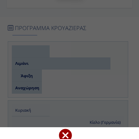
ΠΡΟΓΡΑΜΜΑ ΚΡΟΥΑΖΙΕΡΑΣ
Λιμάνι
Άφιξη
Αναχώρηση
Κυριακή
Κίελο (Γερμανία)
-