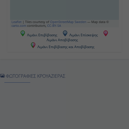
Τετάρτη
Χέλλεσυλντ(Νορβηγία)
Leaflet
|
Tiles courtesy of
OpenStreetMap Sweden
— Map data ©
carto.com
contributors,
CC-BY-SA
12:00
Λιμάνι Επιβίβασης
Λιμάνι Επίσκεψης
Λιμάνι Αποβίβασης
18:00
Λιμάνι Επιβίβασης και Αποβίβασης
Τετάρτη
Μπέργκεν (Νορβηγία)
ΦΩΤΟΓΡΑΦΙΕΣ ΚΡΟΥΑΖΙΕΡΑΣ
08:00
17:00
Πέμπτη