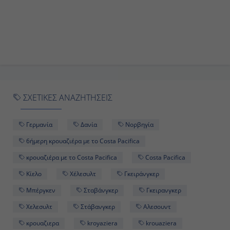
-
ΣΧΕΤΙΚΕΣ ΑΝΑΖΗΤΗΣΕΙΣ
Γερμανία
Δανία
Νορβηγία
6ήμερη κρουαζιέρα με το Costa Pacifica
κρουαζιέρα με το Costa Pacifica
Costa Pacifica
Κίελο
Χέλεσυλτ
Γκειράνγκερ
Μπέργκεν
Σταβάνγκερ
Γκειρανγκερ
Χελεσυλτ
Στάβανγκερ
Αλεσουντ
κρουαζιερα
kroyaziera
krouaziera