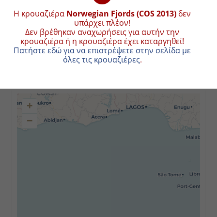
17:00
Η κρουαζιέρα
Norwegian Fjords (COS 2013)
δεν
υπάρχει πλέον!
Δεν βρέθηκαν αναχωρήσεις για αυτήν την
κρουαζιέρα ή η κρουαζιέρα έχει καταργηθεί!
Δευτέρα
Πατήστε εδώ για να επιστρέψετε στην σελίδα με
όλες τις κρουαζιέρες
.
Εν Πλω
ΧΑΡΤΗΣ ΚΡΟΥΑΖΙΕΡΑΣ
-
+
-
−
Τρίτη
Γκειράνγκερ (Νορβηγία)
09:00
10:00