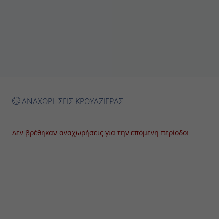
Σταβάνγκερ (Νορβηγία)
08:00
16:00
Παρασκευή
Άαραους (Δανία)
ΑΝΑΧΩΡΗΣΕΙΣ ΚΡΟΥΑΖΙΕΡΑΣ
13:00
19:00
Δεν βρέθηκαν αναχωρήσεις για την επόμενη περίοδο!
Σάββατο
Κίελο (Γερμανία)
08:00