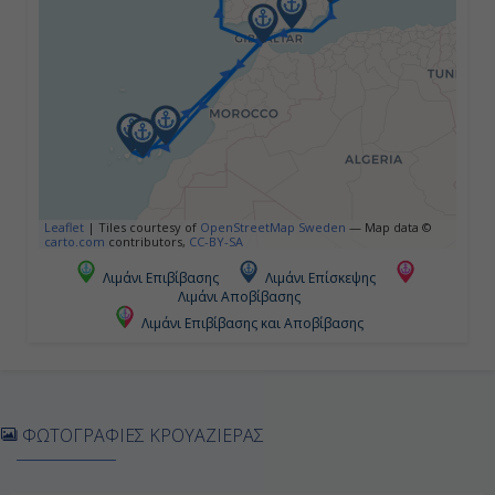
Εν Πλω
-
-
Ημέρα 5η
Αρεσίφε (Λανζαρότε-Κανάρια
Leaflet
|
Tiles courtesy of
OpenStreetMap Sweden
— Map data ©
Νησιά), Ισπανία
carto.com
contributors,
CC-BY-SA
Λιμάνι Επιβίβασης
Λιμάνι Επίσκεψης
10:00
Λιμάνι Αποβίβασης
19:00
Λιμάνι Επιβίβασης και Αποβίβασης
Ημέρα 6η
ΦΩΤΟΓΡΑΦΙΕΣ ΚΡΟΥΑΖΙΕΡΑΣ
Σάντα Κρουζ-Τενερίφη (Κανάρια
Νησιά), Ισπανία