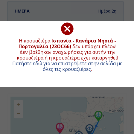
Ημέρα 2η
Αλικάντε, Ισπανία
09:00
Η κρουαζιέρα
Ισπανία - Κανάρια Νησιά -
Πορτογαλία (23OC66)
δεν υπάρχει πλέον!
17:00
Δεν βρέθηκαν αναχωρήσεις για αυτήν την
κρουαζιέρα ή η κρουαζιέρα έχει καταργηθεί!
Πατήστε εδώ για να επιστρέψετε στην σελίδα με
Ημέρα 3η
όλες τις κρουαζιέρες
.
Μοτρίλ , Ισπανία
ΧΑΡΤΗΣ ΚΡΟΥΑΖΙΕΡΑΣ
08:00
+
18:00
−
Ημέρα 4η