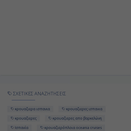
Ημέρα 9η
Ταγγέρη, Μαρόκο
08:00
16:00
Ημέρα 10η
Λισαβόνα, Πορτογαλία
ΣΧΕΤΙΚΕΣ ΑΝΑΖΗΤΗΣΕΙΣ
13:00
κρουαζιερα ισπανια
κρουαζιερες ισπανια
Διακτέρευση
κρουαζιερες
κρουαζιερες απο βαρκελώνη
Ισπανία
κρουαζιερόπλοια oceania cruises