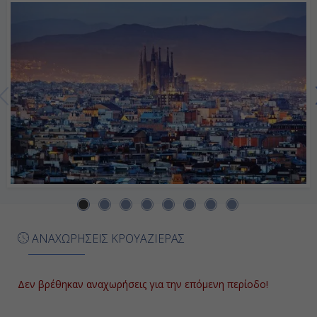
08:00
23:00
Ημέρα 7η
Λας Πάλμας (Γκραν Κανάρια),
Ισπανία
07:00
16:00
Ημέρα 8η
ΑΝΑΧΩΡΗΣΕΙΣ ΚΡΟΥΑΖΙΕΡΑΣ
Εν Πλω
Δεν βρέθηκαν αναχωρήσεις για την επόμενη περίοδο!
-
-