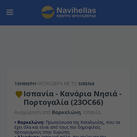
10ΉΜΕΡΗ
ΚΡΟΥΑΖΙΕΡΑ ΜΕ ΤΟ
SIRENA
Ισπανία - Κανάρια Νησιά -
Πορτογαλία (23OC66)
Αναχώρηση από
Βαρκελώνη
, Ισπανία
• Βαρκελώνη:
Πρωτεύουσα της Καταλωνίας, που τα
έχει όλα και είναι από τους πιο δημοφιλείς
προορισμούς στην Ευρώπη.
• Αλικάντε:
Ισπανική πόλη, πρωτεύουσα της