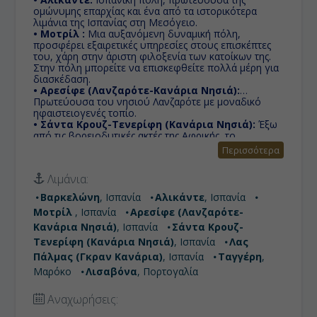
ομώνυμης επαρχίας και ένα από τα ιστορικότερα
λιμάνια της Ισπανίας στη Μεσόγειο.
• Μοτρίλ :
Μια αυξανόμενη δυναμική πόλη,
προσφέρει εξαιρετικές υπηρεσίες στους επισκέπτες
του, χάρη στην άριστη φιλοξενία των κατοίκων της.
Στην πόλη μπορείτε να επισκεφθείτε πολλά μέρη για
διασκέδαση.
• Αρεσίφε (Λανζαρότε-Κανάρια Νησιά):
Πρωτεύουσα του νησιού Λανζαρότε με μοναδικό
ηφαιστειογενές τοπίο.
• Σάντα Κρουζ-Τενερίφη (Κανάρια Νησιά):
Έξω
από τις βορειοδυτικές ακτές της Αφρικής, το
μεγαλύτερο από τα νησιά του συμπλέγματος των
Περισσότερα
Καναρίων Νήσων προσφέρει ανέμελες διακοπές σε
έναν τόπο με μοναδική, ιδιαίτερη φυσική ομορφιά.
Λιμάνια:
• Λας Πάλμας (Γκραν Κανάρια):
Εδώ θα χαρείτε
τον ήλιο και τη θάλασσα σε μια απ’ τις καλύτερες
Βαρκελώνη
, Ισπανία
Αλικάντε
, Ισπανία
παραλίες εντός σχεδίου πόλεως που εκτείνεται σε 4
Μοτρίλ
, Ισπανία
Αρεσίφε (Λανζαρότε-
χιλιόμετρα και προσφέρει πολλές τουριστικές
δραστηριότητες.
Κανάρια Νησιά)
, Ισπανία
Σάντα Κρουζ-
• Ταγγέρη:
Από τις σπουδαιότερες πόλεις και λιμάνια
Τενερίφη (Κανάρια Νησιά)
, Ισπανία
Λας
του Μαρόκου βρίσκεται στις ακτές της Βόρειας
Πάλμας (Γκραν Κανάρια)
, Ισπανία
Ταγγέρη
,
Αφρικής, στα δυτικά του στενού του Γιβραλτάρ.
• Λισαβόνα:
Μαρόκο
Λισαβόνα
Με δυτικοευρωπαική στην εμφάνιση &
, Πορτογαλία
μεσογειακή στην ψυχή, με μια αύρα γλυκιάς
μελαγχολίας όταν ο Ατλαντικός συννεφιάζει,
Αναχωρήσεις:
χτισμένη πάνω σε 7 λόφους.