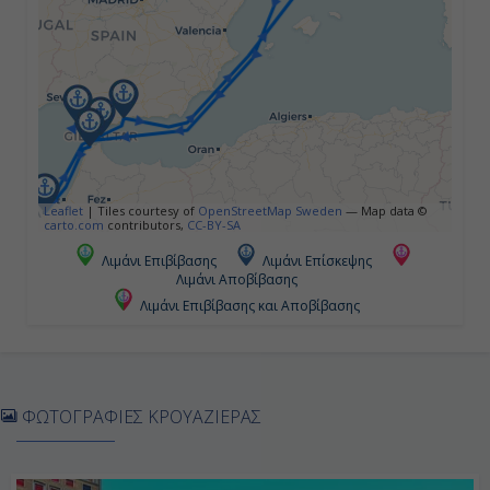
09:00
18:00
Ημέρα 4η
Ταγγέρη, Μαρόκο
Leaflet
|
Tiles courtesy of
OpenStreetMap Sweden
— Map data ©
carto.com
contributors,
CC-BY-SA
09:00
Λιμάνι Επιβίβασης
Λιμάνι Επίσκεψης
Λιμάνι Αποβίβασης
19:00
Λιμάνι Επιβίβασης και Αποβίβασης
Ημέρα 5η
Καζαμπλάνκα, Μαρόκο
ΦΩΤΟΓΡΑΦΙΕΣ ΚΡΟΥΑΖΙΕΡΑΣ
07:00