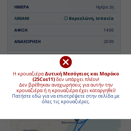
Ημέρα 2η
Βαρκελώνη, Ισπανία
14:00
20:00
Ημέρα 3η
Η κρουαζιέρα
Δυτική Μεσόγειος και Μαρόκο
Εν Πλω
ΧΑΡΤΗΣ ΚΡΟΥΑΖΙΕΡΑΣ
(25Cos11)
δεν υπάρχει πλέον!
Δεν βρέθηκαν αναχωρήσεις για αυτήν την
-
κρουαζιέρα ή η κρουαζιέρα έχει καταργηθεί!
Πατήστε εδώ για να επιστρέψετε στην σελίδα με
+
-
όλες τις κρουαζιέρες
.
−
Ημέρα 3η
Καντίζ ( Σεβίλλη ), Ισπανία