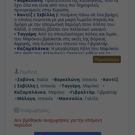
• Βαρκελώνη:
Πρωτεύουσα της Καταλωνίας, που τα
έχει όλα και είναι από τους πιο δημοφιλείς
προορισμούς στην Ευρώπη.
• Καντίζ ( Σεβίλλη ):
Χτισμένη πάνω σε ένα βράχο,
ο οποίος ενώνεται με μια μικρή λωρίδα στεριάς και
δρόμο με την ηπειρωτική περιοχή στον Κόλπο του
Κάδιθ, ο οποίος βλέπει τον Ατλαντικό ωκεανό.
• Ταγγέρη:
Από τις σπουδαιότερες πόλεις και λιμάνια
του Μαρόκου βρίσκεται στις ακτές της Βόρειας
Αφρικής, στα δυτικά του στενού του Γιβραλτάρ.
• Καζαμπλάνκα:
Η μεγαλύτερη πόλη του Μαρόκου
στις ακτές του Ατλαντικού Ωκεανού καθώς και το
μεγαλύτερο λιμάνι της χώρας. Στην Καζαμπλάνκα
Περισσότερα
ανεγέρθηκε το μεγαλύτερο σε ύψος μουσουλμανικό
τέμενος του κόσμου, που σήμερα αποτελεί το
Λιμάνια:
καύχημα όλου του αραβικού κόσμου.
• Γιβραλτάρ:
" Ο Βράχος", μια πόλη, μια Χώρα γιατί
Σαβόνα
, Ιταλία
Βαρκελώνη
, Ισπανία
Καντίζ
που αλλού θα βρείτε μια πόλη, που παρά το μικρό
( Σεβίλλη )
, Ισπανία
Ταγγέρη
, Μαρόκο
της μέγεθος, είναι -επίσης- και χώρα!
• Μάλαγα:
Παραθαλάσσια πόλη με πλούσια ιστορία
Καζαμπλάνκα
, Μαρόκο
Γιβραλτάρ
, Γιβραλτάρ
και αποτελεί διάσημο τουριστικό προορισμό των
Μάλαγα
, Ισπανία
Μασσαλία
, Γαλλία
Ευρωπαίων.
• Μασσαλία:
Με άρωμα Ιστορίας και
Αναχωρήσεις:
κοσμοπολιτισμό γαλλικού Νότου, ένα σταυροδρόμι
πολιτισμών και πληθυσμών, χάρη στο πασίγνωστο
Δεν βρέθηκαν αναχωρήσεις για την επόμενη
λιμάνι της, είναι και η παλιότερη πόλη της Γαλλίας, με
περίοδο!
δυνατή ιστορία 26 αιώνων.