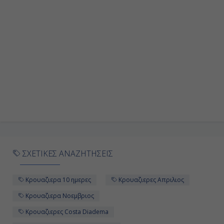
Ημέρα 8η
Εν Πλω
-
-
Ημέρα 9η
Μασσαλία, Γαλλία
09:00
ΣΧΕΤΙΚΕΣ ΑΝΑΖΗΤΗΣΕΙΣ
18:00
Κρουαζιερα 10 ημερες
Κρουαζιερες Απριλιος
Ημέρα 10η
Κρουαζιερα Νοεμβριος
Κρουαζιερες Costa Diadema
Εν Πλω