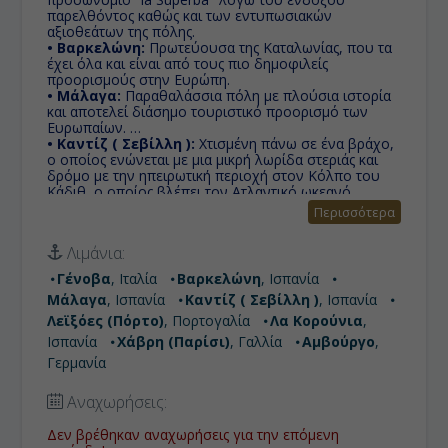
παρελθόντος καθώς και των εντυπωσιακών
αξιοθεάτων της πόλης.
• Βαρκελώνη:
Πρωτεύουσα της Καταλωνίας, που τα
έχει όλα και είναι από τους πιο δημοφιλείς
προορισμούς στην Ευρώπη.
• Μάλαγα:
Παραθαλάσσια πόλη με πλούσια ιστορία
και αποτελεί διάσημο τουριστικό προορισμό των
Ευρωπαίων.
• Καντίζ ( Σεβίλλη ):
Χτισμένη πάνω σε ένα βράχο,
ο οποίος ενώνεται με μια μικρή λωρίδα στεριάς και
δρόμο με την ηπειρωτική περιοχή στον Κόλπο του
Κάδιθ, ο οποίος βλέπει τον Ατλαντικό ωκεανό.
• Λεϊξόες (Πόρτο):
Τα αξιοθέατα της πόλης είναι
Περισσότερα
αμέτρητα, τα πιο γνωστά από αυτά είναι το Μουσείο
σύγχρονης τέχνης, ο Καθεδρικός Ναός, ο πύργος
Λιμάνια:
Clerigol και το παλάτι Da Bolsa. Αν είστε λάτρης του
κρασιού το Πόρτο παράγει ένα απ’ τα πιο ιδιαίτερα
Γένοβα
, Ιταλία
Βαρκελώνη
, Ισπανία
του κόσμου.
Μάλαγα
, Ισπανία
Καντίζ ( Σεβίλλη )
, Ισπανία
• Λα Κορούνια:
Απολαύστε την βόλτα σας στην
καρδιά της πόλης, την Plaza Maria Pita, μια
Λεϊξόες (Πόρτο)
, Πορτογαλία
Λα Κορούνια
,
μικρογραφία της Plaza Mayor της Μαδρίτης και
Ισπανία
Χάβρη (Παρίσι)
, Γαλλία
Αμβούργο
,
επισκεφθείτε την παραδοσιακή ψαραγορά.
Γερμανία
• Χάβρη (Παρίσι):
Ή όπως είναι γνωστή η 'Πύλη
στον Ωκεανό" είναι πόλη στη βόρεια Γαλλία, λιμάνι
στις ακτές της Μάγχης στη Νορμανδία.
Αναχωρήσεις:
• Αμβούργο:
Με εξωστρέφεια και θαλασσινή
γοητεία, το χανσεατικό Αμβούργο συγκαταλέγεται
Δεν βρέθηκαν αναχωρήσεις για την επόμενη
στις ομορφότερες μητροπόλεις της Ευρώπης.