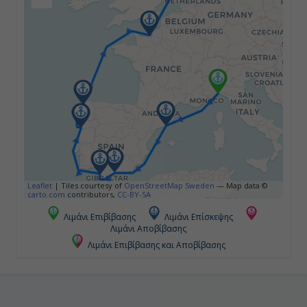
Μάλαγα, Ισπανία
08:00
18:00
Ημέρα 5η
Καντίζ ( Σεβίλλη ), Ισπανία
08:00
Leaflet
|
Tiles courtesy of
OpenStreetMap Sweden
— Map data ©
carto.com
contributors,
CC-BY-SA
18:00
Λιμάνι Επιβίβασης
Λιμάνι Επίσκεψης
Λιμάνι Αποβίβασης
Λιμάνι Επιβίβασης και Αποβίβασης
Ημέρα 6η
Εν Πλω