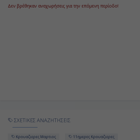
Δεν βρέθηκαν αναχωρήσεις για την επόμενη περίοδο!
Ημέρα 9η
Εν Πλω
-
-
Ημέρα 10η
Χάβρη (Παρίσι), Γαλλία
07:00
19:00
ΣΧΕΤΙΚΕΣ ΑΝΑΖΗΤΗΣΕΙΣ
Ημέρα 11η
Κρουαζιερες Μαρτιος
11ημερες Κρουαζιερες