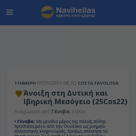
11ΉΜΕΡΗ
ΚΡΟΥΑΖΙΕΡΑ ΜΕ ΤΟ
COSTA FAVOLOSA
Άνοιξη στη Δυτική και
Ιβηρική Μεσόγειο (25Cos22)
Αναχώρηση από
Γένοβα
, Ιταλία
• Γένοβα:
Με μεγάλο μέρος της παλιάς πόλης
προστατευμένο από την Ουνέσκο ως μνημείο
πολιτιστικής κληρονομιάς, δικαίως απέκτησε το
προσωνύμιο "la Superba" λόγω του ένδοξου