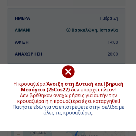
Ημέρα 2η
Βαρκελώνη, Ισπανία
14:00
20:00
Ημέρα 3η
Η κρουαζιέρα
Άνοιξη στη Δυτική και Ιβηρική
Εν Πλω
ΧΑΡΤΗΣ ΚΡΟΥΑΖΙΕΡΑΣ
Μεσόγειο (25Cos22)
δεν υπάρχει πλέον!
Δεν βρέθηκαν αναχωρήσεις για αυτήν την
-
κρουαζιέρα ή η κρουαζιέρα έχει καταργηθεί!
Συνολική απόσταση κρουαζιέρας:
2678
ναυτικά μίλια
Πατήστε εδώ για να επιστρέψετε στην σελίδα με
(4960χλμ.)
-
όλες τις κρουαζιέρες
.
+
−
Ημέρα 4η