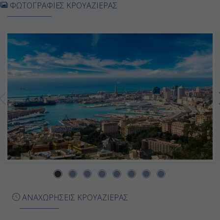
-
ΦΩΤΟΓΡΑΦΙΕΣ ΚΡΟΥΑΖΙΕΡΑΣ
-
Ημέρα 7η
Λεϊξόες (Πόρτο), Πορτογαλία
08:00
17:00
Ημέρα 8η
Λα Κορούνια, Ισπανία
09:00
ΑΝΑΧΩΡΗΣΕΙΣ ΚΡΟΥΑΖΙΕΡΑΣ
18:00