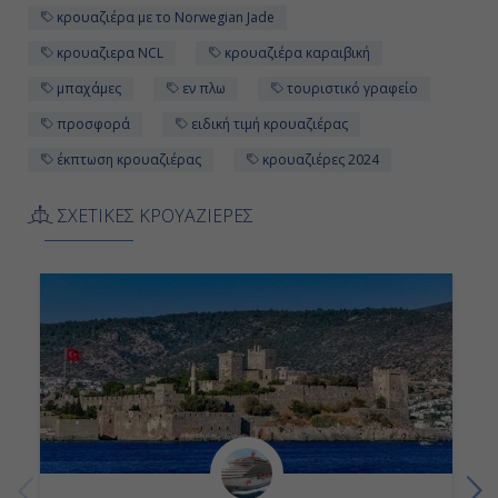
κρουαζιέρα με το Norwegian Jade
κρουαζιερα NCL
κρουαζιέρα καραιβική
μπαχάμες
εν πλω
τουριστικό γραφείο
προσφορά
ειδική τιμή κρουαζιέρας
έκπτωση κρουαζιέρας
κρουαζιέρες 2024
ΣΧΕΤΙΚΕΣ ΚΡΟΥΑΖΙΕΡΕΣ