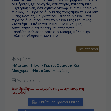
• Νασσάου:
Το νησί μπορεί να υπερηφανεύεται για
τα θέρετρα, ξενοδοχεία, εστιατόρια, καταστήματα,
νυχτερινή ζωή, ένα γήπεδο γκολφ, ένα ενυδρείο και
ένα καζίνο. Πήρε το όνομά της προς τιμήν του William
III της Αγγλίας, Πρίγκιπα του Orange-Nassau, που
πήρε το όνομά του από το Nassau της Γερμανίας.
• Μαϊάμι:
Η πόλη του ήλιου, Πολυχρωμία,
Ασταμάτητη διασκέδαση και απέραντες
παραλίες...Καλωσορίσατε στο Μαϊάμι, πόλη στην
πολιτεία Φλόριντα των Η.Π.Α.
Περισσότερα
Λιμάνια:
Μαϊάμι
, Η.Π.Α.
Γκρέϊτ Στίρουπ Κέϊ
,
Μπαχάμες
Νασσάου
, Μπαχάμες
Αναχωρήσεις:
Δεν βρέθηκαν αναχωρήσεις για την επόμενη
περίοδο!
Εκτύπωση Προγράμματος