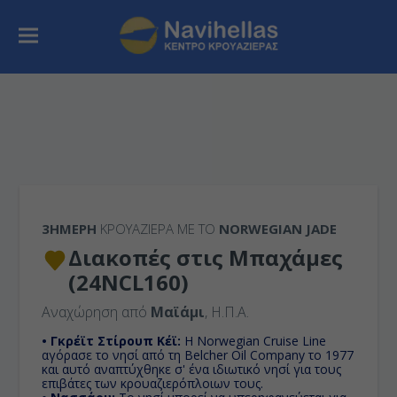
3ΉΜΕΡΗ
ΚΡΟΥΑΖΙΕΡΑ ΜΕ ΤΟ
NORWEGIAN JADE
Διακοπές στις Μπαχάμες
(24NCL160)
Αναχώρηση από
Μαϊάμι
, Η.Π.Α.
• Γκρέϊτ Στίρουπ Κέϊ:
Η Norwegian Cruise Line
αγόρασε το νησί από τη Belcher Oil Company το 1977
και αυτό αναπτύχθηκε σ' ένα ιδιωτικό νησί για τους
επιβάτες των κρουαζιερόπλοιων τους.