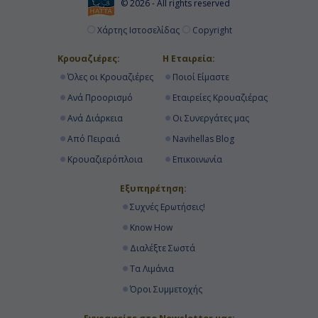
© 2026 - All rights reserved
Χάρτης Ιστοσελίδας
Copyright
Κρουαζιέρες:
Η Εταιρεία:
Όλες οι Κρουαζιέρες
Ποιοί Είμαστε
Ανά Προορισμό
Εταιρείες Κρουαζιέρας
Ανά Διάρκεια
Οι Συνεργάτες μας
Από Πειραιά
Navihellas Blog
Κρουαζιερόπλοια
Επικοινωνία
Εξυπηρέτηση:
Συχνές Ερωτήσεις!
Know How
Διαλέξτε Σωστά
Τα Λιμάνια
Όροι Συμμετοχής