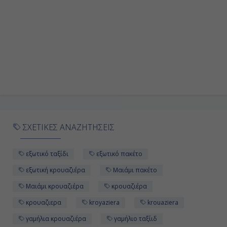
ΣΧΕΤΙΚΕΣ ΑΝΑΖΗΤΗΣΕΙΣ
εξωτικό ταξίδι
εξωτικό πακέτο
εξωτική κρουαζιέρα
Μαιάμι πακέτο
Μαιάμι κρουαζιέρα
κρουαζιέρα
κρουαζιερα
kroyaziera
krouaziera
γαμήλια κρουαζιέρα
γαμήλιο ταξίιδ