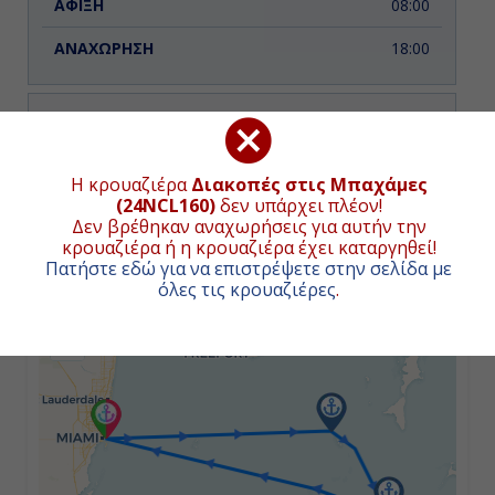
08:00
18:00
Κυριακή
Νασσάου, Μπαχάμες
ΧΑΡΤΗΣ ΚΡΟΥΑΖΙΕΡΑΣ
Η κρουαζιέρα
Διακοπές στις Μπαχάμες
(24NCL160)
δεν υπάρχει πλέον!
08:00
Δεν βρέθηκαν αναχωρήσεις για αυτήν την
Συνολική απόσταση κρουαζιέρας:
338
ναυτικά μίλια
κρουαζιέρα ή η κρουαζιέρα έχει καταργηθεί!
(626χλμ.)
18:00
Πατήστε εδώ για να επιστρέψετε στην σελίδα με
όλες τις κρουαζιέρες
.
+
−
Δευτέρα
Μαϊάμι, Η.Π.Α.
07:00
Αποβίβαση