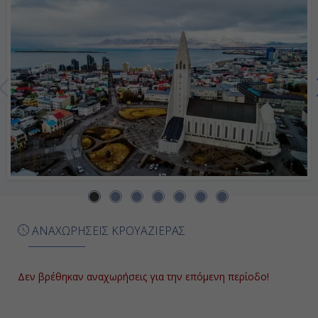
Ημέρα 7η
Πααμιούτ, Γροιλανδία
08:00
19:00
Ημέρα 8η
Νουούκ , Γροιλανδία
06:00
ΑΝΑΧΩΡΗΣΕΙΣ ΚΡΟΥΑΖΙΕΡΑΣ
17:00
Δεν βρέθηκαν αναχωρήσεις για την επόμενη περίοδο!
Ημέρα 9η