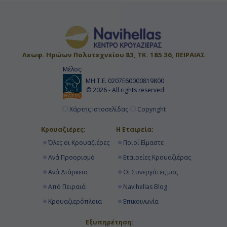
Λεωφ. Ηρώων Πολυτεχνείου 83, ΤΚ: 185 36, ΠΕΙΡΑΙΑΣ
Μέλος:
ΜΗ.Τ.Ε. 0207Ε60000819800
© 2026 - All rights reserved
Χάρτης Ιστοσελίδας
Copyright
Κρουαζιέρες:
Η Εταιρεία:
Όλες οι Κρουαζιέρες
Ποιοί Είμαστε
Ανά Προορισμό
Εταιρείες Κρουαζιέρας
Ανά Διάρκεια
Οι Συνεργάτες μας
Από Πειραιά
Navihellas Blog
Κρουαζιερόπλοια
Επικοινωνία
Εξυπηρέτηση: