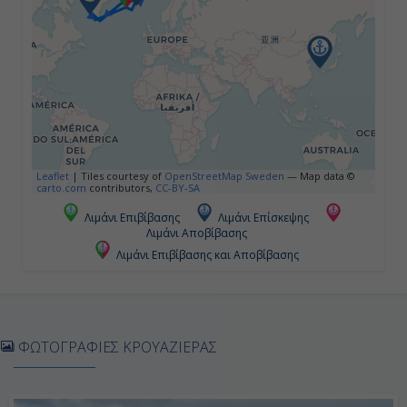
15:00
Ημέρα 5η
Εν Πλω
-
Leaflet
|
Tiles courtesy of
OpenStreetMap Sweden
— Map data ©
carto.com
contributors,
CC-BY-SA
-
Λιμάνι Επιβίβασης
Λιμάνι Επίσκεψης
Λιμάνι Αποβίβασης
Λιμάνι Επιβίβασης και Αποβίβασης
Ημέρα 6η
Γιοσού, Νότια Κορέα
10:00
ΦΩΤΟΓΡΑΦΙΕΣ ΚΡΟΥΑΖΙΕΡΑΣ
20:00