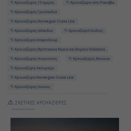
Κρουαζιερες 10 ημερες
Κρουαζιερα απο Ρεκιαβικ
Αποβίβαση
Κρουαζιερες Γροιλανδια
Κρουαζιερες Norwegian Cruise Line
Κρουαζιερες Ισλανδια
Κρουαζιερα Ιουλιος
Κρουαζιερα Ισαφιοδουρ
Κρουαζιερες Βρεττανικα Νησια και Βορεια Θαλασσα
Κρουαζιερες Αυγουστος
Κρουαζιερες Νουουκ
Κρουαζιερα Ακουρεϊρι
Κρουαζιερα Norwegian Cruise Line
Κρουαζιερες Ιουνιος
Κρουαζιερα Βρεττανικα Νησια και Βορεια Θαλασσα
ΣΧΕΤΙΚΕΣ ΚΡΟΥΑΖΙΕΡΕΣ
Κρουαζιερες Ντζουπιβογκουρ
Κρουαζιερες Ακουρεϊρι
10ημερη Κρουαζιερα
Κρουαζιερες απο Ρεκιαβικ
Κρουαζιερες Πααμιουτ