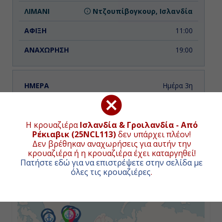
Ντζουπίβογκουρ, Ισλανδία
11:00
19:00
Ημέρα 3η
Ακουρέϊρι, Ισλανδία
ΧΑΡΤΗΣ ΚΡΟΥΑΖΙΕΡΑΣ
Η κρουαζιέρα
Ισλανδία & Γροιλανδία - Από
10:00
Συνολική απόσταση κρουαζιέρας:
3119
ναυτικά μίλια
Ρέκιαβικ (25NCL113)
δεν υπάρχει πλέον!
(5777χλμ.)
Δεν βρέθηκαν αναχωρήσεις για αυτήν την
20:00
κρουαζιέρα ή η κρουαζιέρα έχει καταργηθεί!
Πατήστε εδώ για να επιστρέψετε στην σελίδα με
+
όλες τις κρουαζιέρες
.
−
Ημέρα 4η
Ισαφιόδουρ, Ισλανδία
07:00