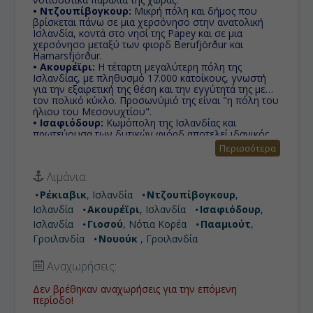
• Ντζουπίβογκουρ:
Mικρή πόλη και δήμος που
βρίσκεται πάνω σε μια χερσόνησο στην ανατολική
Ισλανδία, κοντά στο νησί της Papey και σε μια
χερσόνησο μεταξύ των φιορδ Berufjörður και
Hamarsfjörður.
• Ακουρέϊρι:
Η τέταρτη μεγαλύτερη πόλη της
Ισλανδίας, με πληθυσμό 17.000 κατοίκους, γνωστή
για την εξαιρετική της θέση και την εγγύτητά της με
τον πολικό κύκλο. Προσωνύμιό της είναι "η πόλη του
ήλιου του Μεσονυχτίου".
• Ισαφιόδουρ:
Κωμόπολη της Ισλανδίας και
πρωτεύουσα των δυτικών φιόρδ αποτελεί ιδανικός
προορισμός για όσους αγαπούν το χιόνι και τις
Περισσότερα
υπαίθριες δραστηριότητες.
• Γιοσού:
TBA
Λιμάνια:
• Πααμιούτ:
Το Πααμιούτ, πρώην γνωστό ως
Φρεντέρικσχαμπ, είναι μια πόλη στη νοτιοδυτική
Ρέκιαβικ
, Ισλανδία
Ντζουπίβογκουρ
,
Γροιλανδία στον δήμο Σερμερσόοκ.
Ισλανδία
Ακουρέϊρι
, Ισλανδία
Ισαφιόδουρ
,
• Νουούκ :
Η Νουούκ είναι η πρωτεύουσα και
μεγαλύτερη πόλη της αυτοκυβερνώμενης δανικής
Ισλανδία
Γιοσού
, Νότια Κορέα
Πααμιούτ
,
περιοχής της Γροιλανδίας. Η πόλη ιδρύθηκε το 1728
Γροιλανδία
Νουούκ
, Γροιλανδία
από τον Νορβηγό ιεραπόστολο Χανς Εγκέντε και
στην οποία δόθηκε το όνομα Γκόντχομπ. Την εποχή
Αναχωρήσεις:
αυτή η Γροιλανδία ήταν νορβηγική αποικία
υπαγόμενη στο Στέμμα.
Δεν βρέθηκαν αναχωρήσεις για την επόμενη
περίοδο!